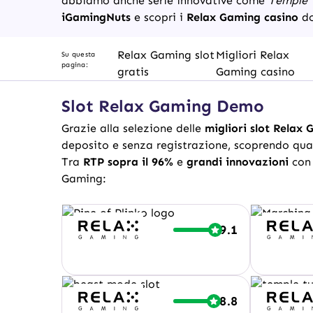
abbiamo anche serie innovative come
Temple 
iGamingNuts
e scopri i
Relax Gaming casino
do
Relax Gaming slot
Migliori Relax
Su questa
pagina:
gratis
Gaming casino
Slot Relax Gaming Demo
Grazie alla selezione delle
migliori slot Relax
deposito e senza registrazione, scoprendo quali
Tra
RTP sopra il 96%
e
grandi innovazioni
con 
Gaming:
9.1
8.8