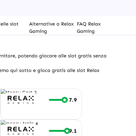
elle slot
Alternative a Relax
FAQ Relax
Gaming
Gaming
ornitore, potendo giocare alle
slot gratis
senza
emo qui sotto e gioca gratis alle slot Relax
7.9
9.1