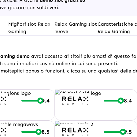
Tumble
. Prova le
demo slot gratis su
ve giocare con soldi veri.
Migliori slot Relax
Relax Gaming slot
Caratteristiche d
Gaming
nuove
Relax Gaming
 Gaming demo
avrai accesso ai titoli più amati di questo f
 sono i migliori casinò online in cui sono presenti.
molteplici bonus o funzioni, clicca su una qualsiasi delle d
9.4
8.4
8.5
9.5