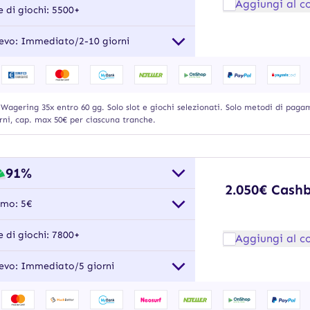
Aggiungi al c
 di giochi: 5500+
ievo: Immediato/2-10 giorni
 Wagering 35x entro 60 gg. Solo slot e giochi selezionati. Solo metodi di pag
rni, cap. max 50€ per ciascuna tranche.
91%
2.050€ Cashb
imo: 5€
 di giochi: 7800+
Aggiungi al c
ievo: Immediato/5 giorni