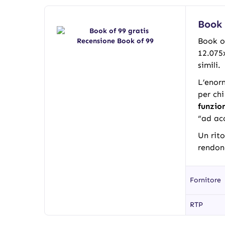
Book 
Book o
Recensione Book of 99
12.075
simili.
L’enorm
per ch
funzio
“ad acc
Un rit
rendo
Fornitore
RTP