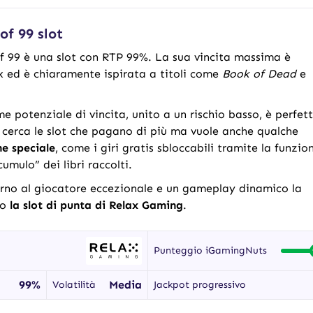
of 99 slot
f 99 è una slot con RTP 99%. La sua vincita massima è
x ed è chiaramente ispirata a titoli come
Book of Dead
e
e potenziale di vincita, unito a un rischio basso, è perfet
i cerca le slot che pagano di più ma vuole anche qualche
ne speciale
, come i giri gratis sbloccabili tramite la funzio
umulo” dei libri raccolti.
orno al giocatore eccezionale e un gameplay dinamico la
no
la slot di punta di Relax Gaming
.
Punteggio iGamingNuts
99%
Media
Volatilità
Jackpot progressivo