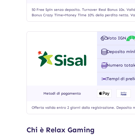
50 Free Spin senza deposito. Turnover Real Bonus 10x. Valid
Bonus Crazy Time+Money Time 10% della perdita netta. Valid
Voto IGN
Deposito min
Numero totale
Tempi di prel
Metodi di pagamento
Offerta valida entro 2 giorni dalla registrazione. Deposito 
Chi è Relax Gaming