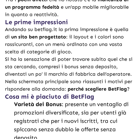
un programma fedeltà
e un’app mobile migliorabile
in quanto a reattività.
Le prime impressioni
Andando su betflag.it la prima impressione è quella
di
un sito ben progettato
: il layout e i colori sono
rassicuranti, con un menù ordinato con una vasta
scelta di categorie di gioco.
Si ha la sensazione di poter trovare subito quel che si
sta cercando, compresi i
bonus senza deposito
,
diventati un po’ il marchio di fabbrica dell’operatore.
Nella schermata principale sono riassunti i motivi per
rispondere alla domanda:
perché scegliere BetFlag
?
Cosa mi è piaciuto di BetFlag
Varietà dei Bonus
: presente un ventaglio di
promozioni diversificate, sia per utenti già
registrati che per i nuovi iscritti, tra cui
spiccano senza dubbio le offerte senza
deposito.