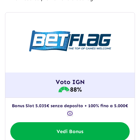
Voto IGN
88%
Bonus Slot 5.035€ senza deposito + 100% fino a 5.000€
Vedi Bonus