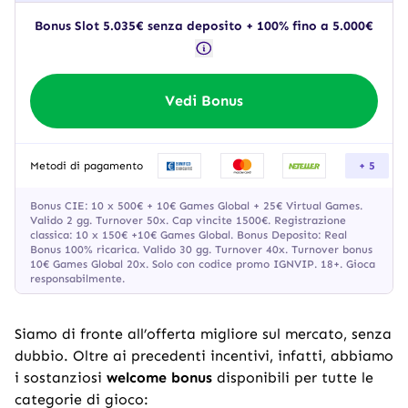
Bonus Slot 5.035€ senza deposito + 100% fino a 5.000€
Vedi Bonus
Metodi di pagamento
+ 5
Bonus CIE: 10 x 500€ + 10€ Games Global + 25€ Virtual Games.
Valido 2 gg. Turnover 50x. Cap vincite 1500€. Registrazione
classica: 10 x 150€ +10€ Games Global. Bonus Deposito: Real
Bonus 100% ricarica. Valido 30 gg. Turnover 40x. Turnover bonus
10€ Games Global 20x. Solo con codice promo IGNVIP. 18+. Gioca
responsabilmente.
Siamo di fronte all’offerta migliore sul mercato, senza
dubbio. Oltre ai precedenti incentivi, infatti, abbiamo
i sostanziosi
welcome bonus
disponibili per tutte le
categorie di gioco: