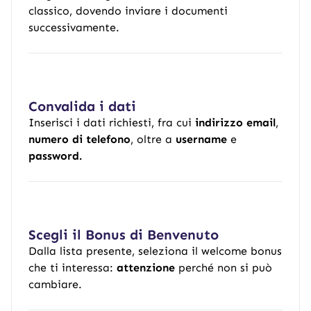
classico, dovendo inviare i documenti
successivamente.
Convalida i dati
Inserisci i dati richiesti, fra cui
indirizzo email
,
numero di telefono
, oltre a
username
e
password.
Scegli il Bonus di Benvenuto
Dalla lista presente, seleziona il welcome bonus
che ti interessa:
attenzione
perché non si può
cambiare.