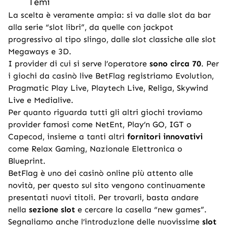
Temi
La scelta è veramente ampia: si va dalle slot da bar
alla serie “slot libri”, da quelle con jackpot
progressivo al tipo slingo, dalle slot classiche alle slot
Megaways e 3D.
I provider di cui si serve l’operatore
sono circa 70
. Per
i giochi da casinò live BetFlag registriamo Evolution,
Pragmatic Play Live, Playtech Live, Religa, Skywind
Live e Medialive.
Per quanto riguarda tutti gli altri giochi troviamo
provider famosi come NetEnt, Play’n GO, IGT o
Capecod, insieme a tanti altri
fornitori innovativi
come Relax Gaming, Nazionale Elettronica o
Blueprint.
BetFlag è uno dei casinò online più attento alle
novità, per questo sul sito vengono continuamente
presentati nuovi titoli. Per trovarli, basta andare
nella
sezione slot
e cercare la casella “new games”.
Segnaliamo anche l’introduzione delle nuovissime
slot