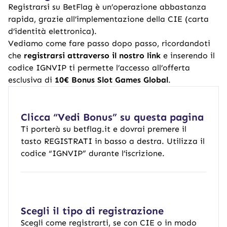
Registrarsi su BetFlag è un’operazione abbastanza
rapida, grazie all’implementazione della CIE (carta
d’identità elettronica).
Vediamo come fare passo dopo passo, ricordandoti
che
registrarsi attraverso il nostro link
e inserendo il
codice IGNVIP ti permette l’accesso all’offerta
esclusiva di
10€ Bonus Slot Games Global
.
Clicca “Vedi Bonus” su questa pagina
Ti porterà su betflag.it e dovrai premere il
tasto REGISTRATI in basso a destra. Utilizza il
codice “IGNVIP” durante l’iscrizione.
Scegli il tipo di registrazione
Scegli come registrarti, se con CIE o in modo