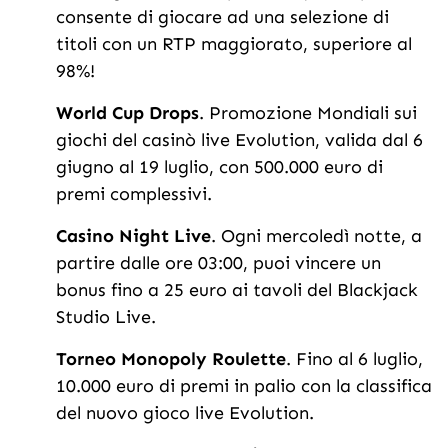
consente di giocare ad una selezione di
titoli con un RTP maggiorato, superiore al
98%!
World Cup Drops
. Promozione Mondiali sui
giochi del casinò live Evolution, valida dal 6
giugno al 19 luglio, con 500.000 euro di
premi complessivi.
Casino Night Live
. Ogni mercoledì notte, a
partire dalle ore 03:00, puoi vincere un
bonus fino a 25 euro ai tavoli del Blackjack
Studio Live.
Torneo Monopoly Roulette
. Fino al 6 luglio,
10.000 euro di premi in palio con la classifica
del nuovo gioco live Evolution.