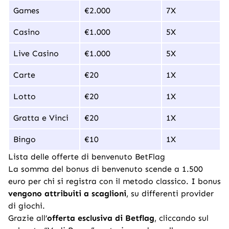
Games
€2.000
7X
Casino
€1.000
5X
Live Casino
€1.000
5X
Carte
€20
1X
Lotto
€20
1X
Gratta e Vinci
€20
1X
Bingo
€10
1X
Lista delle offerte di benvenuto BetFlag
La somma del bonus di benvenuto scende a 1.500
euro per chi si registra con il metodo classico. I bonus
vengono attribuiti a scaglioni
, su differenti provider
di giochi.
Grazie all’
offerta esclusiva di Betflag
, cliccando sul