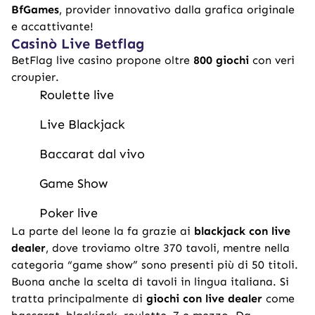
BfGames
, provider innovativo dalla grafica originale
e accattivante!
Casinò Live Betflag
BetFlag live casino propone oltre
800 giochi
con veri
croupier.
Roulette live
Live Blackjack
Baccarat dal vivo
Game Show
Poker live
La parte del leone la fa grazie ai
blackjack con live
dealer
, dove troviamo oltre 370 tavoli, mentre nella
categoria “game show” sono presenti più di 50 titoli.
Buona anche la scelta di tavoli in lingua italiana. Si
tratta principalmente di
giochi con live dealer
come