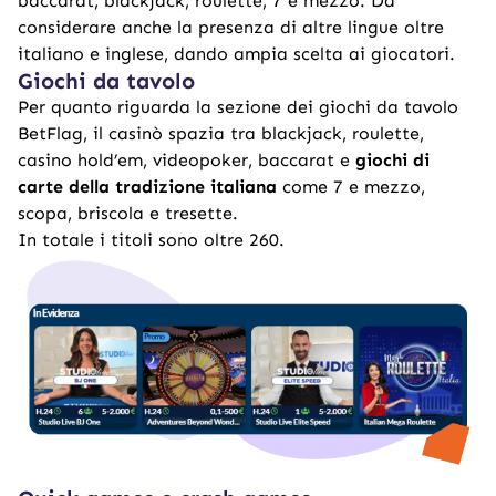
baccarat, blackjack, roulette, 7 e mezzo. Da
considerare anche la presenza di altre lingue oltre
italiano e inglese, dando ampia scelta ai giocatori.
Giochi da tavolo
Per quanto riguarda la sezione dei giochi da tavolo
BetFlag, il casinò spazia tra blackjack, roulette,
casino hold’em, videopoker, baccarat e
giochi di
carte della tradizione italiana
come 7 e mezzo,
scopa, briscola e tresette.
In totale i titoli sono oltre 260.