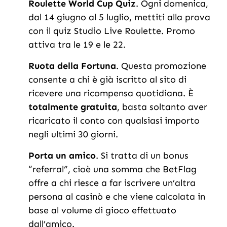
Roulette
World Cup Quiz
. Ogni domenica,
dal 14 giugno al 5 luglio, mettiti alla prova
con il quiz Studio Live Roulette. Promo
attiva tra le 19 e le 22.
Ruota della Fortuna
. Questa promozione
consente a chi è già iscritto al sito di
ricevere una ricompensa quotidiana. È
totalmente gratuita
, basta soltanto aver
ricaricato il conto con qualsiasi importo
negli ultimi 30 giorni.
Porta un amico
. Si tratta di un bonus
“referral”, cioè una somma che BetFlag
offre a chi riesce a far iscrivere un’altra
persona al casinò e che viene calcolata in
base al volume di gioco effettuato
dall’amico.