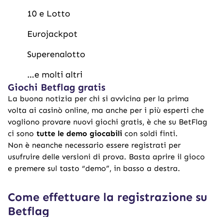
10 e Lotto
Eurojackpot
Superenalotto
…e molti altri
Giochi Betflag gratis
La buona notizia per chi si avvicina per la prima
volta ai casinò online, ma anche per i più esperti che
vogliono provare nuovi giochi gratis, è che su BetFlag
ci sono
tutte le demo giocabili
con soldi finti.
Non è neanche necessario essere registrati per
usufruire delle versioni di prova. Basta aprire il gioco
e premere sul tasto “demo”, in basso a destra.
Come effettuare la registrazione su
Betflag