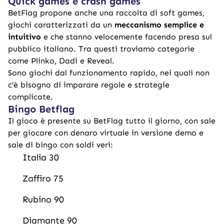
Quick games e crash games
BetFlag propone anche una raccolta di soft games,
giochi caratterizzati da un
meccanismo semplice e
intuitivo
e che stanno velocemente facendo presa sul
pubblico italiano. Tra questi troviamo categorie
come Plinko, Dadi e Reveal.
Sono giochi dal funzionamento rapido, nei quali non
c’è bisogno di imparare regole e strategie
complicate.
Bingo Betflag
Il gioco è presente su BetFlag tutto il giorno, con sale
per giocare con denaro virtuale in versione demo e
sale di bingo con soldi veri:
Italia 30
Zaffiro 75
Rubino 90
Diamante 90