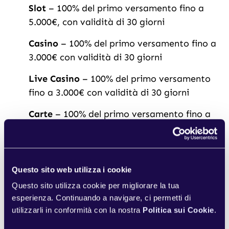
Slot
– 100% del primo versamento fino a
5.000€, con validità di 30 giorni
Casino
– 100% del primo versamento fino a
3.000€ con validità di 30 giorni
Live Casino
– 100% del primo versamento
fino a 3.000€ con validità di 30 giorni
Carte
– 100% del primo versamento fino a
300€ con validità di 60 giorni
Lotto
– 100% del primo versamento fino a
50€ con validità di 7 giorni
Questo sito web utilizza i cookie
Gratta e Vinci
– 50% del primo versamento
Questo sito utilizza cookie per migliorare la tua
fino a 50€ con validità di 7 giorni
esperienza. Continuando a navigare, ci permetti di
utilizzarli in conformità con la nostra
Politica sui Cookie
.
Bingo
– 50% del primo versamento fino a