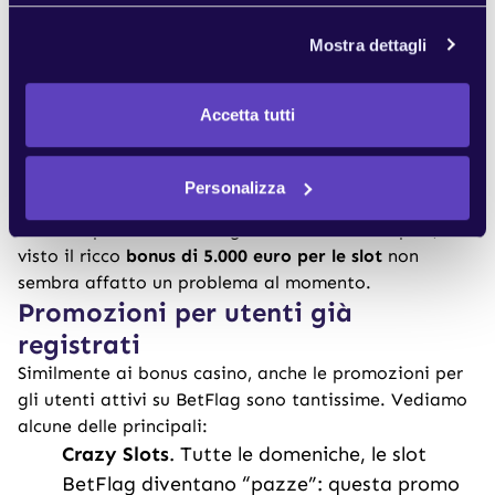
50€ con validità di 7 giorni
Termini e Condizioni dei casino bonus benvenuto
Mostra dettagli
BetFlag sono indicati nella nostra pagina dedicata al
codice promozionale, dove trovi anche gli step per
Accetta tutti
attivare l’offerta esclusiva di iGamingNuts con il
codice IG****.
Recensione BetFlag Free Spins
Personalizza
Come parte del pacchetto di benvenuto o dei bonus
senza deposito su BetFlag non ci sono Free Spins, ma
visto il ricco
bonus di 5.000 euro per le slot
non
sembra affatto un problema al momento.
Promozioni per utenti già
registrati
Similmente ai
bonus casino
, anche le promozioni per
gli utenti attivi su BetFlag sono tantissime. Vediamo
alcune delle principali:
Crazy Slots
. Tutte le domeniche, le slot
BetFlag diventano “pazze”: questa promo