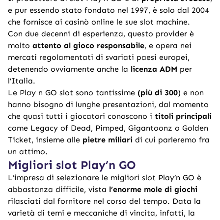
e pur essendo stato fondato nel 1997, è solo dal 2004
che fornisce ai casinò online le sue slot machine.
Con due decenni di esperienza, questo provider è
molto
attento al gioco responsabile
, e opera nei
mercati regolamentati di svariati paesi europei,
detenendo ovviamente anche la
licenza ADM
per
l’Italia.
Le Play n GO slot sono tantissime
(più di 300
) e non
hanno bisogno di lunghe presentazioni, dal momento
che quasi tutti i giocatori conoscono i
titoli principali
come Legacy of Dead, Pimped, Gigantoonz o Golden
Ticket, insieme alle
pietre miliari
di cui parleremo fra
un attimo.
Migliori slot Play’n GO
L’impresa di selezionare le migliori slot Play’n GO è
abbastanza difficile, vista
l’enorme mole di giochi
rilasciati dal fornitore nel corso del tempo. Data la
varietà di temi e meccaniche di vincita, infatti, la