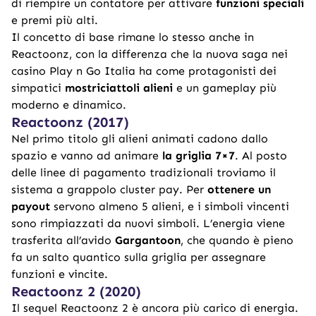
di riempire un contatore per attivare
funzioni speciali
e premi più alti.
Il concetto di base rimane lo stesso anche in
Reactoonz, con la differenza che la nuova saga nei
casino Play n Go Italia ha come protagonisti dei
simpatici
mostriciattoli alieni
e un gameplay più
moderno e dinamico.
Reactoonz (2017)
Nel primo titolo gli alieni animati cadono dallo
spazio e vanno ad animare
la griglia 7×7
. Al posto
delle linee di pagamento tradizionali troviamo il
sistema a grappolo cluster pay. Per
ottenere un
payout
servono almeno 5 alieni, e i simboli vincenti
sono rimpiazzati da nuovi simboli. L’energia viene
trasferita all’avido
Gargantoon
, che quando è pieno
fa un salto quantico sulla griglia per assegnare
funzioni e vincite.
Reactoonz 2 (2020)
Il sequel Reactoonz 2 è ancora più carico di energia.