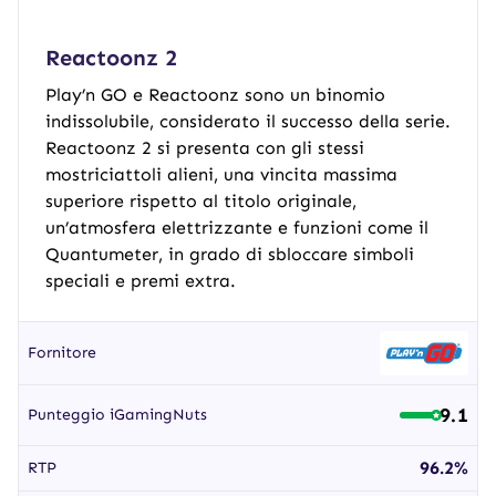
Reactoonz 2
Play’n GO e Reactoonz sono un binomio
indissolubile, considerato il successo della serie.
Reactoonz 2 si presenta con gli stessi
mostriciattoli alieni, una vincita massima
superiore rispetto al titolo originale,
un’atmosfera elettrizzante e funzioni come il
Quantumeter, in grado di sbloccare simboli
speciali e premi extra.
Fornitore
9.1
Punteggio iGamingNuts
96.2%
RTP