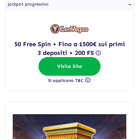
–
Jackpot progressivo
50 Free Spin + Fino a 1500€ sui primi
3 depositi + 200 FS
Visita Sito
Si applicano T&C