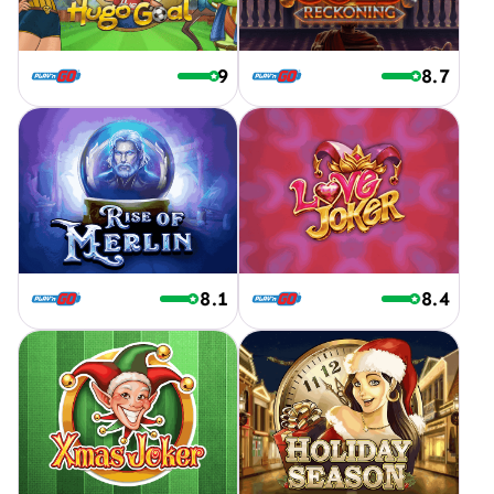
9
8.7
8.1
8.4