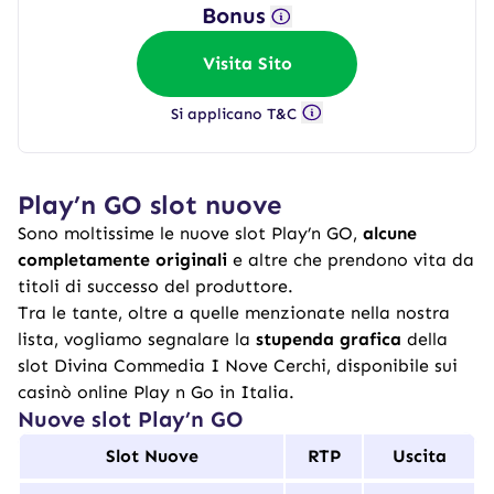
Bonus
Visita Sito
Si applicano T&C
Play’n GO slot nuove
Sono moltissime le nuove slot Play’n GO,
alcune
completamente originali
e altre che prendono vita da
titoli di successo del produttore.
Tra le tante, oltre a quelle menzionate nella nostra
lista, vogliamo segnalare la
stupenda grafica
della
slot Divina Commedia I Nove Cerchi, disponibile sui
casinò online Play n Go in Italia.
Nuove slot Play’n GO
Slot
Nuove
RTP
Uscita