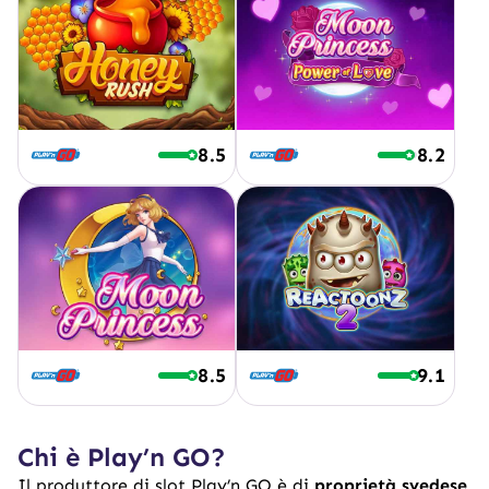
8.5
8.2
8.5
9.1
Chi è Play’n GO?
Il produttore di slot Play’n GO è di
proprietà svedese
,