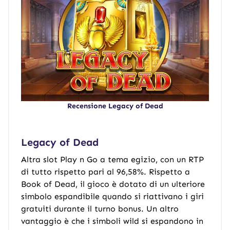
Recensione Legacy of Dead
Legacy of Dead
Altra slot Play n Go a tema egizio, con un RTP
di tutto rispetto pari al 96,58%. Rispetto a
Book of Dead, il gioco è dotato di un ulteriore
simbolo espandibile quando si riattivano i giri
gratuiti durante il turno bonus. Un altro
vantaggio è che i simboli wild si espandono in