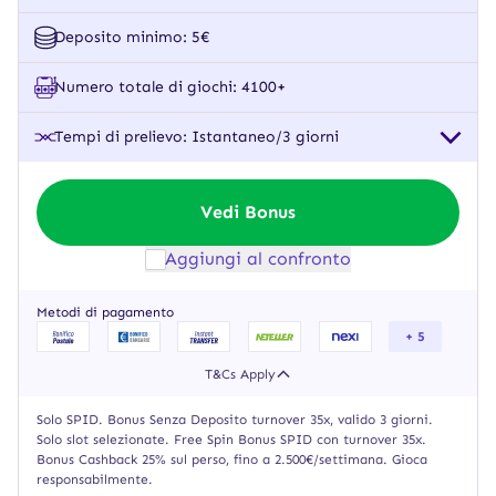
Deposito minimo: 5€
Numero totale di giochi: 4100+
Tempi di prelievo: Istantaneo/3 giorni
Vedi Bonus
Aggiungi al confronto
Metodi di pagamento
+ 5
T&Cs Apply
Solo SPID. Bonus Senza Deposito turnover 35x, valido 3 giorni.
Solo slot selezionate. Free Spin Bonus SPID con turnover 35x.
Bonus Cashback 25% sul perso, fino a 2.500€/settimana. Gioca
responsabilmente.