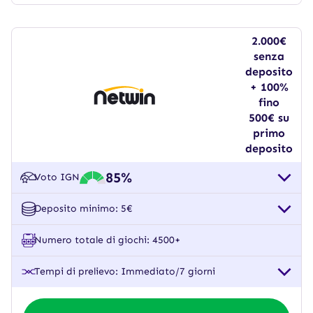
2.000€
senza
deposito
+ 100%
fino
500€ su
primo
deposito
85%
Voto IGN
Deposito minimo: 5€
Numero totale di giochi: 4500+
Tempi di prelievo: Immediato/7 giorni