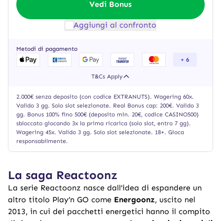
Vedi Bonus
Aggiungi al confronto
Metodi di pagamento
+ 6
T&Cs Apply
2.000€ senza deposito (con codice EXTRANUTS). Wagering 60x.
Valido 3 gg. Solo slot selezionate. Real Bonus cap: 200€. Valido 3
gg. Bonus 100% fino 500€ (deposito min. 20€, codice CASINO500)
sbloccato giocando 3x la prima ricarica (solo slot, entro 7 gg).
Wagering 45x. Valido 3 gg. Solo slot selezionate. 18+. Gioca
responsabilmente.
La saga Reactoonz
La serie Reactoonz nasce dall’idea di espandere un
altro titolo Play’n GO come
Energoonz
, uscito nel
2013, in cui dei pacchetti energetici hanno il compito