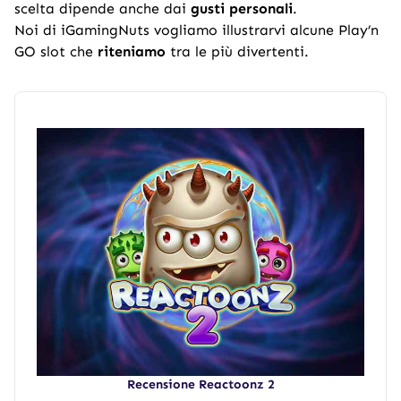
scelta dipende anche dai
gusti personali
.
Noi di iGamingNuts vogliamo illustrarvi alcune Play’n
GO slot che
riteniamo
tra le più divertenti.
Recensione Reactoonz 2