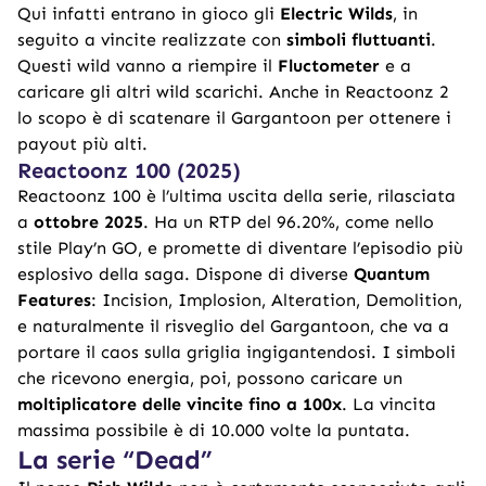
Qui infatti entrano in gioco gli
Electric Wilds
, in
seguito a vincite realizzate con
simboli fluttuanti
.
Questi wild vanno a riempire il
Fluctometer
e a
caricare gli altri wild scarichi. Anche in Reactoonz 2
lo scopo è di scatenare il Gargantoon per ottenere i
payout più alti.
Reactoonz 100 (2025)
Reactoonz 100 è l’ultima uscita della serie, rilasciata
a
ottobre 2025
. Ha un RTP del 96.20%, come nello
stile Play’n GO, e promette di diventare l’episodio più
esplosivo della saga. Dispone di diverse
Quantum
Features
: Incision, Implosion, Alteration, Demolition,
e naturalmente il risveglio del Gargantoon, che va a
portare il caos sulla griglia ingigantendosi. I simboli
che ricevono energia, poi, possono caricare un
moltiplicatore delle vincite fino a 100x
. La vincita
massima possibile è di 10.000 volte la puntata.
La serie “Dead”