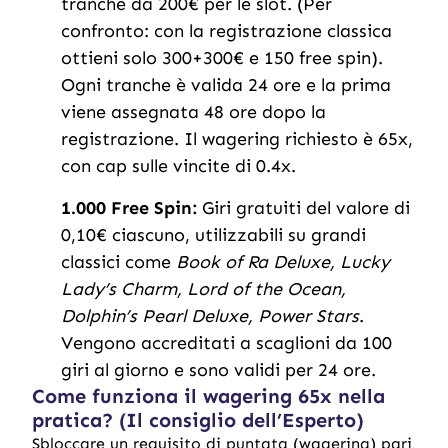
tranche da 200€ per le slot. (Per
confronto: con la registrazione classica
ottieni solo 300+300€ e 150 free spin).
Ogni tranche è valida 24 ore e la prima
viene assegnata 48 ore dopo la
registrazione. Il wagering richiesto è 65x,
con cap sulle vincite di 0.4x.
1.000 Free Spin:
Giri gratuiti del valore di
0,10€ ciascuno, utilizzabili su grandi
classici come
Book of Ra Deluxe, Lucky
Lady’s Charm, Lord of the Ocean,
Dolphin’s Pearl Deluxe, Power Stars
.
Vengono accreditati a scaglioni da 100
giri al giorno e sono validi per 24 ore.
Come funziona il wagering 65x nella
pratica? (Il consiglio dell’Esperto)
Sbloccare un requisito di puntata (wagering) pari