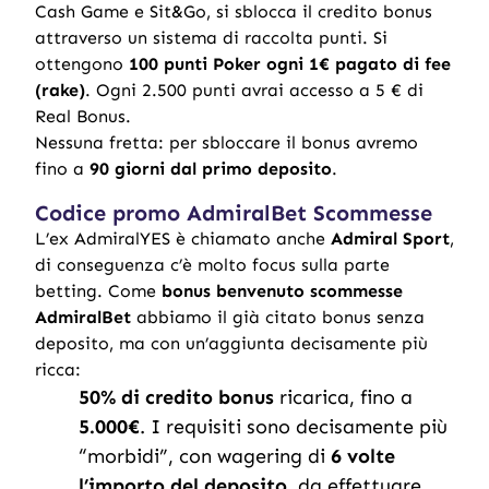
Cash Game e Sit&Go, si sblocca il credito bonus
attraverso un sistema di raccolta punti. Si
ottengono
100 punti Poker ogni 1€ pagato di fee
(rake)
. Ogni 2.500 punti avrai accesso a 5 € di
Real Bonus.
Nessuna fretta: per sbloccare il bonus avremo
fino a
90 giorni dal primo deposito
.
Codice promo AdmiralBet Scommesse
L’ex AdmiralYES è chiamato anche
Admiral Sport
,
di conseguenza c’è molto focus sulla parte
betting. Come
bonus benvenuto scommesse
AdmiralBet
abbiamo il già citato bonus senza
deposito, ma con un’aggiunta decisamente più
ricca:
50% di credito bonus
ricarica, fino a
5.000€
. I requisiti sono decisamente più
“morbidi”, con wagering di
6 volte
l’importo del deposito
, da effettuare