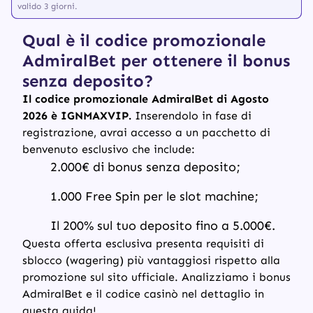
valido 3 giorni.
Qual è il codice promozionale
AdmiralBet per ottenere il bonus
senza deposito?
Il codice promozionale AdmiralBet di Agosto
2026 è IGNMAXVIP.
Inserendolo in fase di
registrazione, avrai accesso a un pacchetto di
benvenuto esclusivo che include:
2.000€ di bonus senza deposito;
1.000 Free Spin per le slot machine;
Il 200% sul tuo deposito fino a 5.000€.
Questa offerta esclusiva presenta requisiti di
sblocco (wagering) più vantaggiosi rispetto alla
promozione sul sito ufficiale. Analizziamo i bonus
AdmiralBet e il codice casinò nel dettaglio in
questa guida!