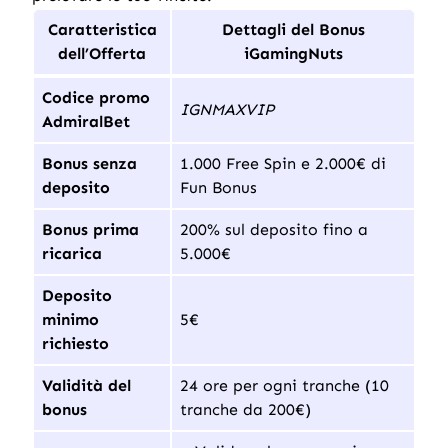
Caratteristica
Dettagli del Bonus
dell’Offerta
iGamingNuts
Codice promo
IGNMAXVIP
AdmiralBet
Bonus senza
1.000 Free Spin e 2.000€ di
deposito
Fun Bonus
Bonus prima
200% sul deposito fino a
ricarica
5.000€
Deposito
minimo
5€
richiesto
Validità del
24 ore per ogni tranche (10
bonus
tranche da 200€)