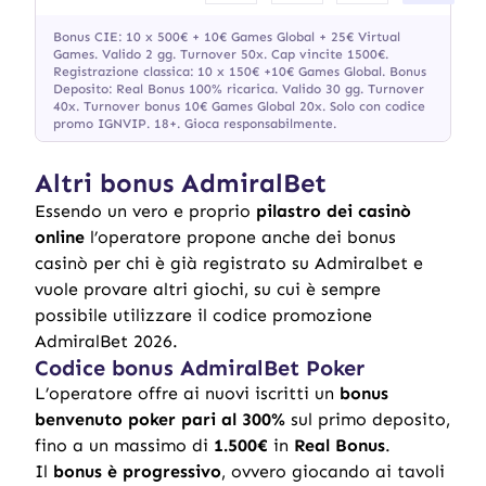
Bonus CIE: 10 x 500€ + 10€ Games Global + 25€ Virtual
Games. Valido 2 gg. Turnover 50x. Cap vincite 1500€.
Registrazione classica: 10 x 150€ +10€ Games Global. Bonus
Deposito: Real Bonus 100% ricarica. Valido 30 gg. Turnover
40x. Turnover bonus 10€ Games Global 20x. Solo con codice
promo IGNVIP. 18+. Gioca responsabilmente.
Altri bonus AdmiralBet
Essendo un vero e proprio
pilastro dei casinò
online
l’operatore propone anche dei bonus
casinò per chi è già registrato su Admiralbet e
vuole provare altri giochi, su cui è sempre
possibile utilizzare il codice promozione
AdmiralBet 2026.
Codice bonus AdmiralBet Poker
L’operatore offre ai nuovi iscritti un
bonus
benvenuto poker pari al 300%
sul primo deposito,
fino a un massimo di
1.500€
in
Real Bonus
.
Il
bonus è progressivo
, ovvero giocando ai tavoli