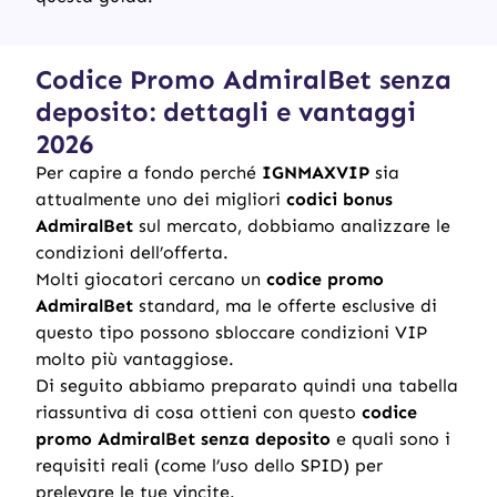
Codice Promo AdmiralBet senza
deposito: dettagli e vantaggi
2026
Per capire a fondo perché
IGNMAXVIP
sia
attualmente uno dei migliori
codici bonus
AdmiralBet
sul mercato, dobbiamo analizzare le
condizioni dell’offerta.
Molti giocatori cercano un
codice promo
AdmiralBet
standard, ma le offerte esclusive di
questo tipo possono sbloccare condizioni VIP
molto più vantaggiose.
Di seguito abbiamo preparato quindi una tabella
riassuntiva di cosa ottieni con questo
codice
promo AdmiralBet senza deposito
e quali sono i
requisiti reali (come l’uso dello SPID) per
prelevare le tue vincite.