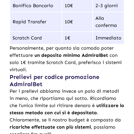
Bonifico Bancario
10€
2-3 giorni
Alla
Rapid Transfer
10€
conferma
Scratch Card
1€
Immediato
Personalmente, per quanto sia comodo poter
effettuare
un deposito minimo AdmiralBet
con
solo 1€ tramite Scratch Card, preferisco i sistemi
virtuali.
Prelievi per codice promozione
AdmiralBet
Per i prelievi abbiamo invece un paio di metodi
in meno, che riportiamo qui sotto. Ricordiamo
che l’unico limite sul ritirare denaro è
utilizzare lo
stesso metodo con cui si è depositato
.
Chiaramente, se il nostro budget è composto da
ricariche effettuate con più sistemi
, possiamo