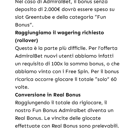
Nel caso di AdmiralBet, il bonus senza
deposito di 2.000€ dovrà essere speso su
slot Greentube e della categoria “Fun
Bonus”.
Raggiungiamo il wagering richiesto
(rollover)
Questa è la parte più difficile. Per l’offerta
AdmiralBet nuovi utenti abbiamo infatti
un requisito di 100x la somma bonus, o che
abbiamo vinto con i Free Spin. Per il bonus
ricarica occorre giocare il totale “solo” 60
volte.
Conversione in Real Bonus
Raggiungendo il totale da rigiocare, il
nostro Fun Bonus Admiralbet diventa un
Real Bonus. Le vincite delle giocate
effettuate con Real Bonus sono prelevabili.