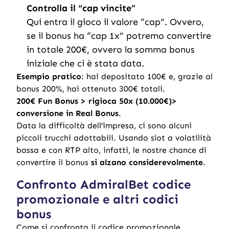
Controlla il “cap vincite”
Qui entra il gioco il valore “cap”. Ovvero,
se il bonus ha “cap 1x” potremo convertire
in totale 200€, ovvero la somma bonus
iniziale che ci è stata data.
Esempio pratico
: hai depositato 100€ e, grazie al
bonus 200%, hai ottenuto 300€ totali.
200€ Fun Bonus > rigioca 50x (10.000€)>
conversione in Real Bonus
.
Data la difficoltà dell’impresa, ci sono alcuni
piccoli trucchi adottabili. Usando slot a volatilità
bassa e con RTP alto, infatti, le nostre chance di
convertire il bonus
si alzano considerevolmente
.
Confronto AdmiralBet codice
promozionale e altri codici
bonus
Come si confronta il codice promozionale