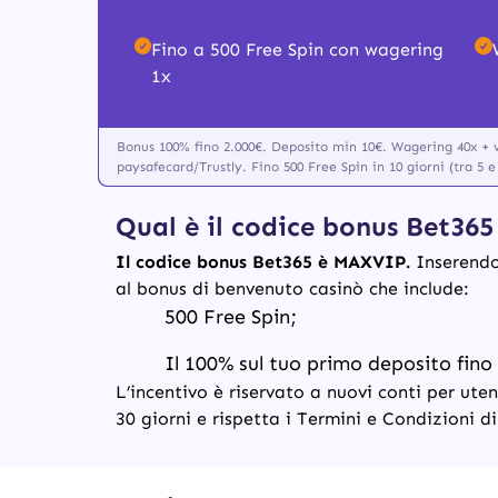
Fino a 500 Free Spin con wagering
1x
Bonus 100% fino 2.000€. Deposito min 10€. Wagering 40x + vi
paysafecard/Trustly. Fino 500 Free Spin in 10 giorni (tra 5 e
Qual è il codice bonus Bet36
Il codice bonus Bet365 è MAXVIP.
Inserendo 
al bonus di benvenuto casinò che include:
500 Free Spin;
Il 100% sul tuo primo deposito fino
L’incentivo è riservato a nuovi conti per ute
30 giorni e rispetta i Termini e Condizioni d