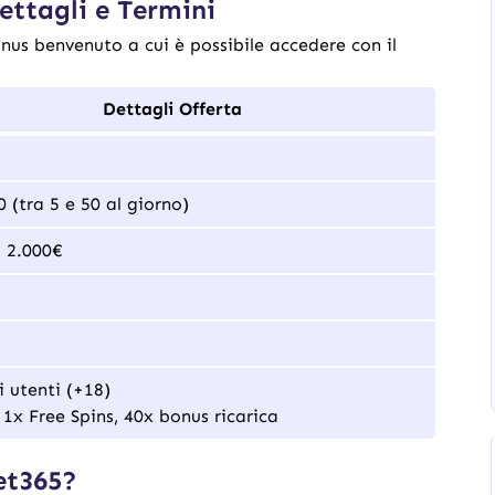
ettagli e Termini
onus benvenuto a cui è possibile accedere con il
Dettagli Offerta
0 (tra 5 e 50 al giorno)
 2.000€
i utenti (+18)
: 1x Free Spins, 40x bonus ricarica
et365?