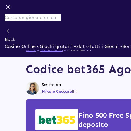
Back
Casinò Online
Giochi gratuiti
Slot
Tutti i Giochi
Bon
Home
»
Bonus Casino
»
Codice bet365
Codice bet365 Ago
Scritto da
Nikole Ceccarelli
Fino 500 Free S
deposito