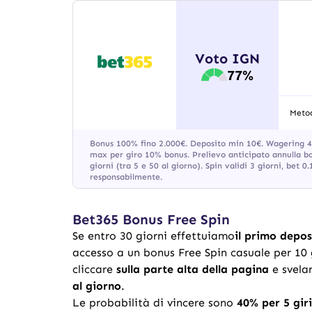
Voto IGN
77%
Meto
Bonus 100% fino 2.000€. Deposito min 10€. Wagering 40x
max per giro 10% bonus. Prelievo anticipato annulla bo
giorni (tra 5 e 50 al giorno). Spin validi 3 giorni, bet 
responsabilmente.
Bet365 Bonus Free Spin
Se entro 30 giorni effettuiamo
il primo depos
accesso a un
bonus Free Spin
casuale per 10 
cliccare
sulla parte alta della pagina
e svelar
al giorno
.
Le probabilità di vincere sono
40% per 5 giri