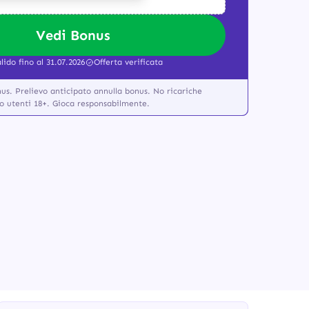
Vedi Bonus
lido fino al 31.07.2026
Offerta verificata
us. Prelievo anticipato annulla bonus. No ricariche
olo utenti 18+. Gioca responsabilmente.