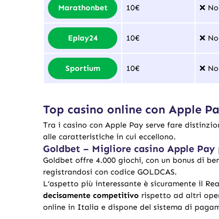
Marathonbet
10€
❌ No
Eplay24
10€
❌ No
Sportium
10€
❌ No
Top casino online con Apple Pay
Tra i casino con Apple Pay serve fare distinzi
alle caratteristiche in cui eccellono.
Goldbet – Migliore casino Apple Pay
Goldbet offre 4.000 giochi, con un bonus di b
registrandosi con codice GOLDCAS.
L’aspetto più interessante è sicuramente il Re
decisamente competitivo
rispetto ad altri ope
online
in Italia e dispone del sistema di paga