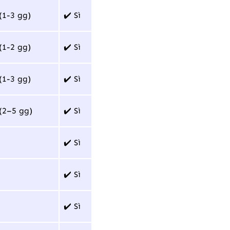
 (1-3 gg)
✔️ Sì
 (1-2 gg)
✔️ Sì
 (1-3 gg)
✔️ Sì
 (2–5 gg)
✔️ Sì
✔️ Sì
✔️ Sì
✔️ Sì