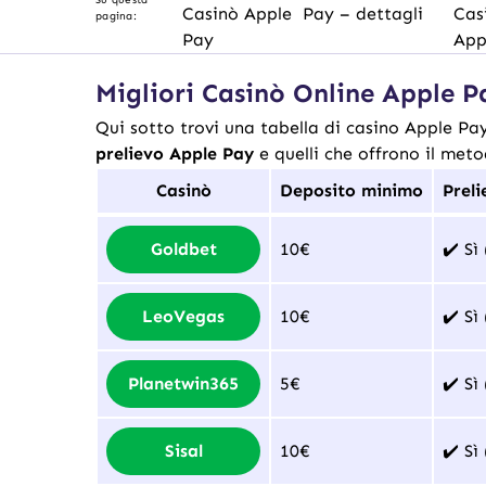
Su questa
Casinò Apple
Pay – dettagli
Cas
pagina:
Pay
App
Migliori Casinò Online Apple P
Qui sotto trovi una tabella di casino Apple Pay
prelievo Apple Pay
e quelli che offrono il meto
Casinò
Deposito minimo
Prel
Goldbet
10€
✔️ Sì
LeoVegas
10€
✔️ Sì
Planetwin365
5€
✔️ Sì
Sisal
10€
✔️ Sì