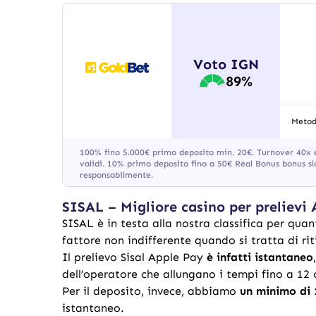
Voto IGN
89%
Metod
100% fino 5.000€ primo deposito min. 20€. Turnover 40x 
validi. 10% primo deposito fino a 50€ Real Bonus bonus s
responsabilmente.
SISAL – Migliore casino per prelievi 
SISAL è in testa alla nostra classifica per qua
fattore non indifferente quando si tratta di riti
Il prelievo Sisal Apple Pay
è infatti istantaneo
dell’operatore che allungano i tempi fino a 12
Per il deposito, invece, abbiamo
un minimo di
istantaneo.