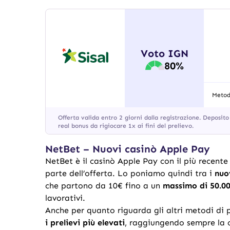
Voto IGN
80%
Metod
Offerta valida entro 2 giorni dalla registrazione. Deposit
real bonus da rigiocare 1x ai fini del prelievo.
NetBet – Nuovi casinò Apple Pay
NetBet è il casinò Apple Pay con il più recente 
parte dell’offerta. Lo poniamo quindi tra i
nuo
che partono da 10€ fino a un
massimo di 50.0
lavorativi.
Anche per quanto riguarda gli altri metodi di
i prelievi più elevati
, raggiungendo sempre la c