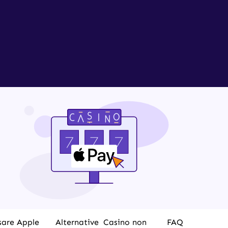
are Apple
Alternative
Casino non
FAQ