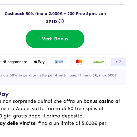
Cashback 50% fino a 2.000€ + 200 Free Spins con
SPID
Vedi Bonus
i di pagamento
+ 7
imanale 50% su perdite nette per 4 settimane. Minimo 5€, max 500€
Pay
e non sorprende quindi che offra un
bonus casino
ai
amento Apple, sotto forma di 50 free spins al
00 giri gratis dopo il primo deposito.
ay delle vincite
, fino a un limite di 5.000€ per