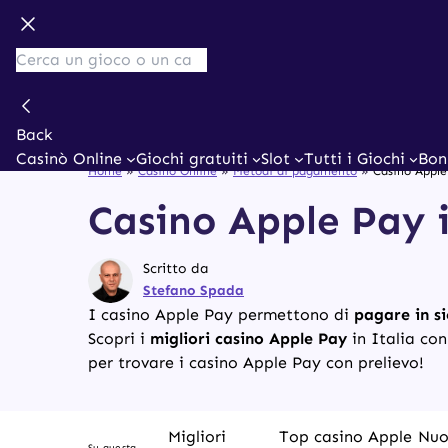
Back
Casinò Online
Giochi gratuiti
Slot
Tutti i Giochi
Bon
Home
»
Casinò Online
»
Metodi di pagamento
»
Casino Apple
Casino Apple Pay i
Scritto da
Stefano Spada
I casino Apple Pay permettono di
pagare in s
Scopri i
migliori casino Apple Pay
in Italia con
per trovare i casino Apple Pay con prelievo!
Migliori
Top casino Apple
Nuo