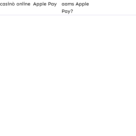
casinò online
Apple Pay
aams Apple
Pay?