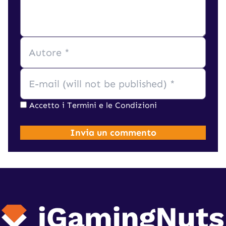
Accetto i
Termini e le Condizioni