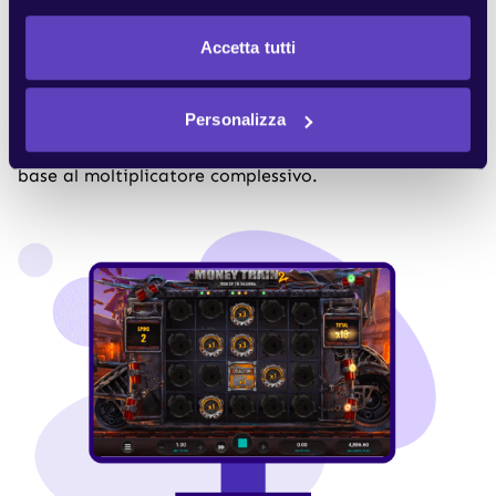
Tutte le volte che compare un moltiplicatore, il
contatore dei giri riparte. Se un rullo viene ricoperto
Accetta tutti
di simboli, poi, una nuova linea viene aggiunta alla
griglia, fino ad un
massimo di 2 rulli aggiuntivi
.
Personalizza
Quando il contatore dei giri arriva a zero, la funzione
bonus si esaurisce e la vincita viene incrementata in
base al moltiplicatore complessivo.