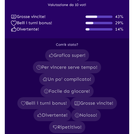
Valutazione da 10 voti
Grosse vincite!
43%
Belli i turni bonus!
29%
Divertente!
14%
Com’è stato?
Grafica super!
Per vincere serve tempo!
Un po' complicato!
Facile da giocare!
Belli i turni bonus!
Grosse vincite!
Divertente!
Noioso!
Ripetitivo!