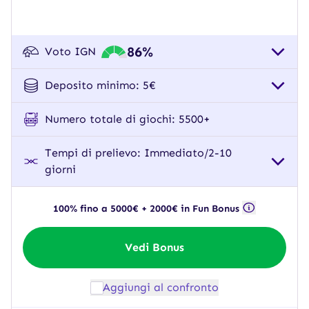
86%
Voto IGN
Deposito minimo: 5€
Numero totale di giochi: 5500+
Tempi di prelievo: Immediato/2-10
giorni
100% fino a 5000€ + 2000€ in Fun Bonus
Vedi Bonus
Aggiungi al confronto