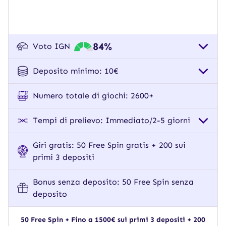
84%
Voto IGN
Deposito minimo: 10€
Numero totale di giochi: 2600+
Tempi di prelievo: Immediato/2-5 giorni
Giri gratis: 50 Free Spin gratis + 200 sui
primi 3 depositi
Bonus senza deposito: 50 Free Spin senza
deposito
50 Free Spin + Fino a 1500€ sui primi 3 depositi + 200