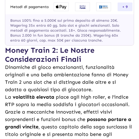
Metodi di pagamento
+ 9
Bonus 100% fino a 5.000€ sul primo deposito di almeno 20€.
Wagering 35x entro 60 gg. Solo slot e giochi selezionati. Solo
metodi di pagamento accettati. 18+. Gioca responsabilmente.
Bonus 2.000 in fun bonus (8 tranche da 250€). Wagering 60x
entro 60 giorni, cap. max 50€ per ciascuna tranche.
Money Train 2: Le Nostre
Considerazioni Finali
Dinamiche di gioco emozionanti, funzionalità
originali e una bella ambientazione fanno di Money
Train 2 una slot che si distingue dalle altre e si
adatta a qualsiasi tipo di giocatore.
La
volatilità elevata
piace agli high roller, e l’indice
RTP sopra la media soddisfa i giocatori occasionali.
Grazie a meccaniche innovative, effetti visivi
sorprendenti e funzioni bonus che
possono portare a
grandi vincite
, questo capitolo della saga surclassa il
titolo originale e si presenta molto bene agli