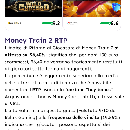
9.3
8.6
Money Train 2 RTP
L’indice di Ritorno al Giocatore di Money Train 2
si
attesta sul 96,40%
; significa che, per ogni 100 euro
scommessi, 96,40 ne verranno teoricamente restituiti
ai giocatori sotto forma di pagamenti.
La percentuale è leggermente superiore alla media
delle altre slot, con la differenza che è possibile
aumentare l’RTP usando la
funzione “buy bonus”
.
Acquistando il bonus Money Cart, infatti, il tasso sale
al 98%.
L’alta volatilità di questo gioco (valutata 9/10 da
Relax Gaming) e la
frequenza delle vincite
(19.55%)
indicano che i giocatori possono aspettarsi dei