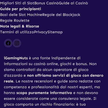
Migliori Siti di Slot
Bonus Casinò
Guide ai Casinò
Guide per principianti
Basi delle Slot Machine
Regole del Blackjack
Regole Roulette
Note legali & Risorse
Termini di utilizzo
Privacy
Sitemap
https://www.instagram.com/igamingnuts.uk?igsh=NjRrdnNma2J4NDky
Instagram
iGamingNuts
è una fonte indipendente di
informazioni su casinò online, giochi e bonus. Non
siamo controllati da alcun operatore di gioco
d’azzardo e
non offriamo servizi di gioco con denaro
reale
. Le nostre recensioni e guide sono redatte con
competenza e professionalità dai nostri esperti, ma
hanno
scopo puramente informativo
e non devono
essere considerate come una consulenza legale. Il
gioco comporta un rischio finanziario: è tua