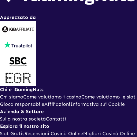
Apprezzato da
Chi è iGamingNuts
Chi siamo
Come valutiamo i casino
Come valutiamo le slot
Gioco responsabile
Affiliazioni
Informativa sui Cookie
Azienda & Settore
Sulla nostra società
Contatti
Esplora il nostro sito
Slot Gratis
Recensioni Casinò Online
Migliori Casinò Online