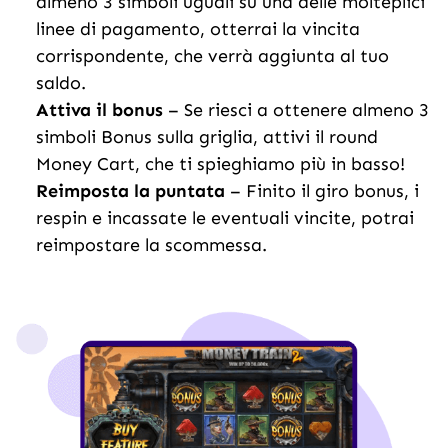
almeno 3 simboli uguali su una delle molteplici
linee di pagamento, otterrai la vincita
corrispondente, che verrà aggiunta al tuo
saldo.
Attiva il bonus
– Se riesci a ottenere almeno 3
simboli Bonus sulla griglia, attivi il round
Money Cart, che ti spieghiamo più in basso!
Reimposta la puntata
– Finito il giro bonus, i
respin e incassate le eventuali vincite, potrai
reimpostare la scommessa.