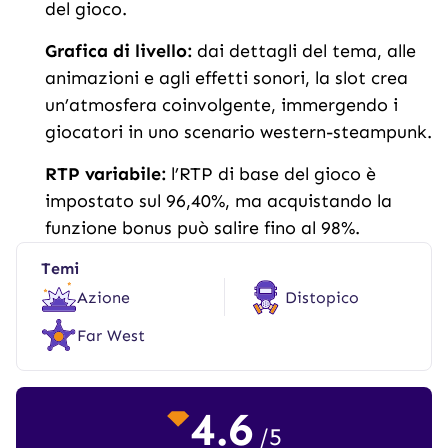
del gioco.
Grafica di livello:
dai dettagli del tema, alle
animazioni e agli effetti sonori, la slot crea
un’atmosfera coinvolgente, immergendo i
giocatori in uno scenario western-steampunk.
RTP variabile:
l’RTP di base del gioco è
impostato sul 96,40%, ma acquistando la
funzione bonus può salire fino al 98%.
Temi
Azione
Distopico
Far West
4.6
/5