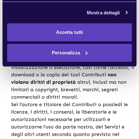
grafiche, commenti, suggerimenti, dati personali o
altro materiale (collettivamente, i “Contributi”). I
Mostra dettagli
Contributi possono essere visibili ad altri utenti dei
Servizi e attraverso siti web di terze parti. Pertanto,
qualsiasi Contributo trasmesso potrà essere
Accetta tutti
considerato non riservato e non proprietario.
Quando crei o rendi disponibili Contributi, dichiari e
garantisci che:
Personalizza
La creazione, distribuzione, trasmissione, pubblica
visualizzazione o esecuzione, così come l’accesso, il
download o la copia dei tuoi Contributi
non
violano diritti di proprietà
altrui, inclusi ma non
limitati a copyright, brevetti, marchi, segreti
commerciali o diritti morali.
Sei l’autore e titolare dei Contributi o possiedi le
licenze, i diritti, i consensi, le liberatorie e le
autorizzazioni necessarie per utilizzarli e
autorizzarne l’uso da parte nostra, dei Servizi e
degli altri utenti secondo quanto previsto nei