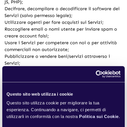
JS, PHP);
Decifrare, decompilare o decodificare il software dei
Servizi (salvo permesso legale);
Utilizzare agenti per fare acquisti sui Servizi;
Raccogliere email o nomi utente per inviare spam o
creare account falsi;
Usare i Servizi per competere con noi o per attività
commerciali non autorizzate;
Pubblicizzare o vendere beni/servizi attraverso i
Servizi;
6. CONTRIBUTI GENERATI DAGLI
UTENTI
I Servizi possono invitarti a partecipare a chat, blog,
forum, bacheche o altre funzionalità, offrendoti la
Questo sito web utilizza i cookie
possibilità di creare, inviare, pubblicare, mostrare,
Questo sito utilizza cookie per migliorare la tua
trasmettere, eseguire, distribuire o diffondere
esperienza. Continuando a navigare, ci permetti di
contenuti e materiali a noi o sui Servizi, inclusi ma
utilizzarli in conformità con la nostra
Politica sui Cookie
.
non limitati a testi, scritti, video, audio, fotografie,