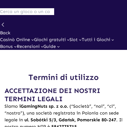
Back
Casinò Online
Giochi gratuiti
Slot
Tutti i Giochi
Bonus
Recensioni
Guide
Termini di utilizzo
ACCETTAZIONE DEI NOSTRI
TERMINI LEGALI
Siamo
iGamingNuts sp. z o.o.
(“Società”, “noi”, “ci”,
“nostro”), una società registrata in Polonia con sede
legale in
ul. Sobótki 5/3, Gdańsk, Pomorskie 80-247
. Il
nostro numero NIP è
5842775715
.