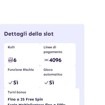
Dettagli della slot
Rulli
Linee di
pagamento
6
4096
Funzione Rischio
Gioco
automatico
Sì
Sì
Turni bonus
Fino a 25 Free Spin
Scala Moltiplicatore fino a 500x