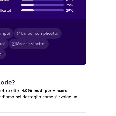
29%
licato!
29%
tempo!
Un po' complicato!
nus!
Grosse vincite!
o!
Mode?
offre oltre
4.096 modi per vincere
.
ediamo nel dettaglio come si svolge un