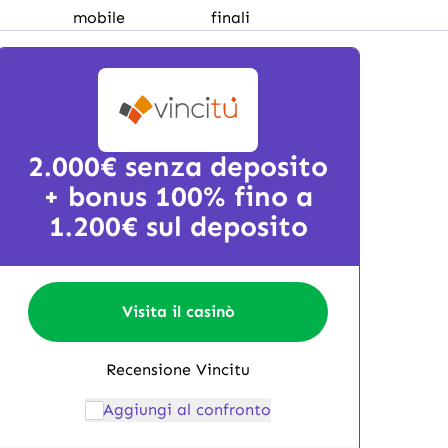
mobile
finali
2.000€ senza deposito
+ bonus 100% fino a
1.200€ sul deposito
Visita il casinò
Recensione Vincitu
Aggiungi al confronto