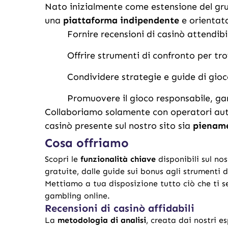
Nato inizialmente come estensione del grup
una
piattaforma indipendente
e orientata
Fornire recensioni di casinò attendibil
Offrire strumenti di confronto per tro
Condividere strategie e guide di gioco p
Promuovere il gioco responsabile, ga
Collaboriamo solamente con operatori auto
casinò presente sul nostro sito sia
pienam
Cosa offriamo
Scopri le
funzionalità chiave
disponibili sul nos
gratuite, dalle guide sui bonus agli strumenti d
Mettiamo a tua disposizione tutto ciò che ti s
gambling online.
Recensioni di casinò affidabili
La
metodologia di analisi
, creata dai nostri e