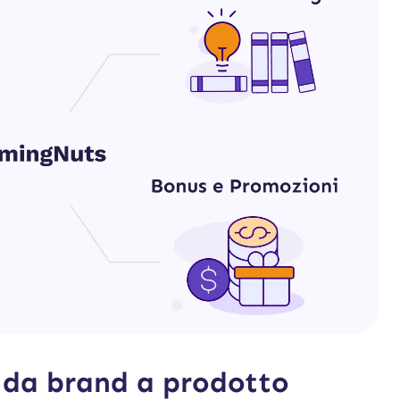
 da brand a prodotto