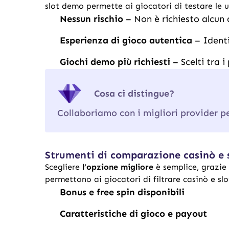
slot demo permette ai giocatori di testare le ul
Nessun rischio
– Non è richiesto alcun
Esperienza di gioco autentica
– Identi
Giochi demo più richiesti
– Scelti tra i
Cosa ci distingue?
Collaboriamo con i migliori provider pe
Strumenti di comparazione casinò e 
Scegliere
l’opzione migliore
è semplice, grazie 
permettono ai giocatori di filtrare casinò e slo
Bonus e free spin disponibili
Caratteristiche di gioco e payout