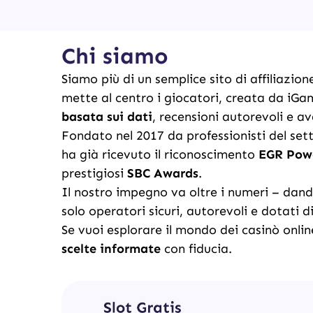
Chi siamo
Siamo più di un semplice sito di affiliazion
mette al centro i giocatori, creata da iGam
basata sui dati
, recensioni autorevoli e 
Fondato nel 2017 da professionisti del sett
ha già ricevuto il riconoscimento
EGR Powe
prestigiosi
SBC Awards
.
Il nostro impegno va oltre i numeri – dand
solo operatori sicuri, autorevoli e dotati 
Se vuoi esplorare il mondo dei casinò onlin
scelte informate
con fiducia.