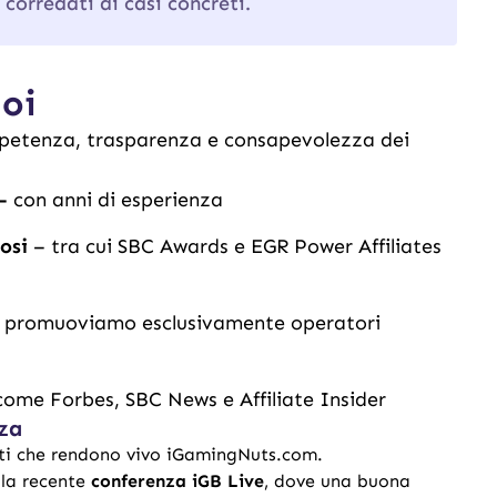
 corredati di casi concreti.
noi
etenza, trasparenza e consapevolezza dei
 –
con anni di esperienza
osi
– tra cui SBC Awards e EGR Power Affiliates
 promuoviamo esclusivamente operatori
ome Forbes, SBC News e Affiliate Insider
za
rti che rendono vivo iGamingNuts.com.
 la recente
conferenza iGB Live
, dove una buona