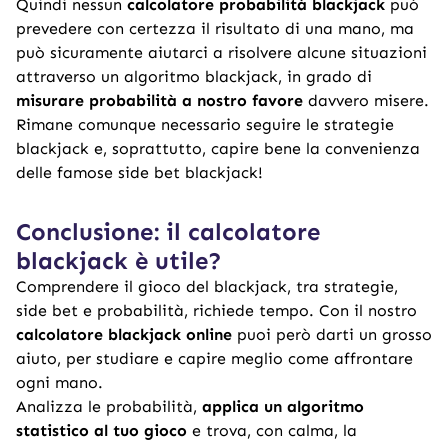
Quindi nessun
calcolatore probabilità blackjack
può
prevedere con certezza il risultato di una mano, ma
può sicuramente aiutarci a risolvere alcune situazioni
attraverso un algoritmo blackjack, in grado di
misurare probabilità a nostro favore
davvero misere.
Rimane comunque necessario seguire le strategie
blackjack e, soprattutto, capire bene la convenienza
delle famose
side bet blackjack
!
Conclusione: il calcolatore
blackjack è utile?
Comprendere il gioco del blackjack, tra strategie,
side bet e probabilità, richiede tempo. Con il nostro
calcolatore blackjack online
puoi però darti un grosso
aiuto, per studiare e capire meglio come affrontare
ogni mano.
Analizza le probabilità,
applica un algoritmo
statistico al tuo gioco
e trova, con calma, la