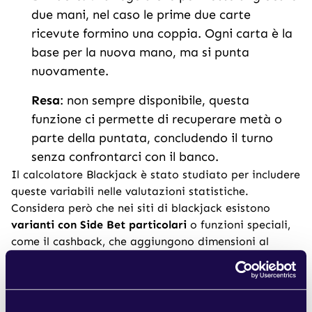
due mani, nel caso le prime due carte
ricevute formino una coppia. Ogni carta è la
base per la nuova mano, ma si punta
nuovamente.
Resa
: non sempre disponibile, questa
funzione ci permette di recuperare metà o
parte della puntata, concludendo il turno
senza confrontarci con il banco.
Il calcolatore Blackjack è stato studiato per includere
queste variabili nelle valutazioni statistiche.
Considera però che nei
siti di blackjack
esistono
varianti con Side Bet particolari
o funzioni speciali,
come il cashback, che aggiungono dimensioni al
gioco.
Il calcolatore blackjack migliora la