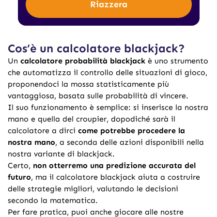
Riazzera
Cos’è un calcolatore blackjack?
Un
calcolatore probabilità blackjack
è uno strumento
che automatizza il controllo delle situazioni di gioco,
proponendoci la mossa statisticamente più
vantaggiosa, basata sulle probabilità di vincere.
Il suo funzionamento è semplice: si inserisce la nostra
mano e quella del croupier, dopodiché sarà il
calcolatore a dirci
come potrebbe procedere la
nostra mano
, a seconda delle azioni disponibili nella
nostra variante di blackjack.
Certo,
non otterremo una predizione accurata del
futuro
, ma il calcolatore blackjack aiuta a costruire
delle strategie migliori, valutando le decisioni
secondo la matematica.
Per fare pratica, puoi anche giocare alle nostre