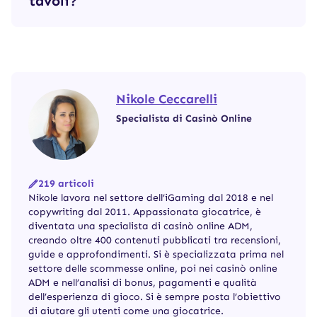
tavoli?
per giocare il proprio turno, che rende
difficile usare lo strumento.
A differenza delle strategie e dei
calcolatori roulette,
l’algoritmo blackjack
è uguale a prescindere dai mazzi
utilizzati
. Tuttavia i risultati possono
Nikole Ceccarelli
variare in base all’aggiunta di regole del
Specialista di Casinò Online
tavolo, alla possibilità di giocare più mani
contemporaneamente o meno, e altre
opzioni.
219 articoli
Nikole lavora nel settore dell’iGaming dal 2018 e nel
copywriting dal 2011. Appassionata giocatrice, è
diventata una specialista di casinò online ADM,
creando oltre 400 contenuti pubblicati tra recensioni,
guide e approfondimenti. Si è specializzata prima nel
settore delle scommesse online, poi nei casinò online
ADM e nell’analisi di bonus, pagamenti e qualità
dell’esperienza di gioco. Si è sempre posta l’obiettivo
di aiutare gli utenti come una giocatrice.