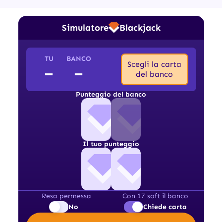
Simulatore
Blackjack
TU
BANCO
Scegli la carta
–
–
del banco
Punteggio del banco
Il tuo punteggio
Resa permessa
Con 17 soft il banco
No
Chiede carta