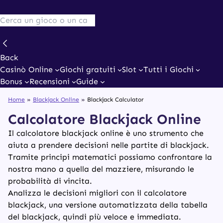
Back
Casinò Online
Giochi gratuiti
Slot
Tutti i Giochi
Bonus
Recensioni
Guide
Home
»
Blackjack Online
»
Blackjack Calculator
Calcolatore Blackjack Online
Il calcolatore blackjack online è uno strumento che
aiuta a prendere decisioni nelle partite di blackjack.
Tramite principi matematici possiamo confrontare la
nostra mano a quella del mazziere, misurando le
probabilità di vincita.
Analizza le decisioni migliori con il calcolatore
blackjack, una versione automatizzata della tabella
del blackjack, quindi più veloce e immediata.