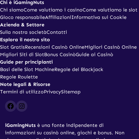
Chi è iGamingNuts
Chi siamo
Come valutiamo i casino
Come valutiamo le slot
Gioco responsabile
Affiliazioni
Informativa sui Cookie
Azienda & Settore
Sulla nostra società
Contatti
Esplora il nostro sito
Slot Gratis
Recensioni Casinò Online
Migliori Casinò Online
Migliori Siti di Slot
Bonus Casinò
Guide ai Casinò
Guide per principianti
Basi delle Slot Machine
Regole del Blackjack
Regole Roulette
Note legali & Risorse
Termini di utilizzo
Privacy
Sitemap
https://www.instagram.com/igamingnuts.uk?igsh=NjRrdnNma2J4NDky
Instagram
iGamingNuts
è una fonte indipendente di
informazioni su casinò online, giochi e bonus. Non