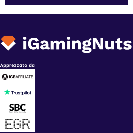
Apprezzato da