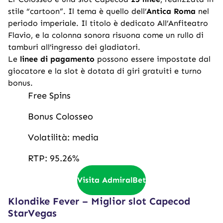
stile “cartoon”. Il tema è quello dell’
Antica Roma
nel
periodo imperiale. Il titolo è dedicato All’Anfiteatro
Flavio, e la colonna sonora risuona come un rullo di
tamburi all’ingresso dei gladiatori.
Le
linee di pagamento
possono essere impostate dal
giocatore e la slot è dotata di giri gratuiti e turno
bonus.
Free Spins
Bonus Colosseo
Volatilità: media
RTP: 95.26%
Visita AdmiralBet
Klondike Fever – Miglior slot Capecod
StarVegas