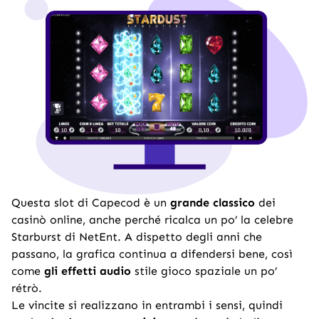
Questa slot di Capecod è un
grande classico
dei
casinò online, anche perché ricalca un po’ la celebre
Starburst
di NetEnt. A dispetto degli anni che
passano, la grafica continua a difendersi bene, così
come
gli effetti audio
stile gioco spaziale un po’
rétrò.
Le vincite si realizzano in entrambi i sensi, quindi