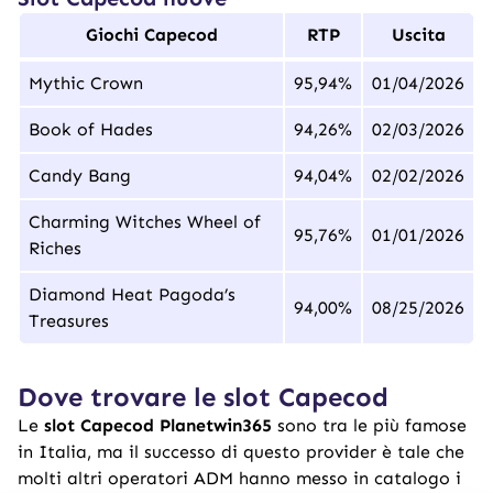
Giochi Capecod
RTP
Uscita
Mythic Crown
95,94%
01/04/2026
Book of Hades
94,26%
02/03/2026
Candy Bang
94,04%
02/02/2026
Charming Witches Wheel of
95,76%
01/01/2026
Riches
Diamond Heat Pagoda’s
94,00%
08/25/2026
Treasures
Dove trovare le slot Capecod
Le
slot Capecod Planetwin365
sono tra le più famose
in Italia, ma il successo di questo provider è tale che
molti altri operatori ADM hanno messo in catalogo i