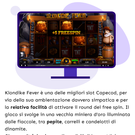
Klondike Fever
è una delle migliori slot Capecod, per
via della sua ambientazione davvero simpatica e per
la
relativa facilità
di attivare il round dei free spin. Il
gioco si svolge in una vecchia miniera d’oro illuminata
dalle fiaccole, tra
pepite
, carrelli e candelotti di
dinamite.