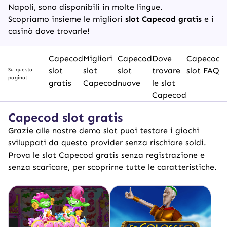
Napoli, sono disponibili in molte lingue.
Scopriamo insieme le migliori
slot Capecod gratis
e i
casinò dove trovarle!
Capecod
Migliori
Capecod
Dove
Capecod
slot
slot
slot
trovare
slot FAQ
Su questa
pagina:
gratis
Capecod
nuove
le slot
Capecod
Capecod
slot gratis
Grazie alle nostre
demo slot
puoi testare i giochi
sviluppati da questo provider senza rischiare soldi.
Prova le slot Capecod gratis senza registrazione e
senza scaricare, per scoprirne tutte le caratteristiche.