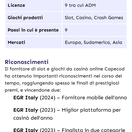
Licenze
9 tra cui ADM
Giochi prodotti
Slot, Casino, Crash Games
Paesi in cui è presente
9
Mercati
Europa, Sudamerica, Asia
Riconoscimenti
Il fornitore di slot e giochi da casinò online Capecod
ha ottenuto importanti riconoscimenti nel corso del
tempo, raggiungendo spesso le finali di prestigiosi
premi, e vincendone due:
EGR Italy
(2024) – Fornitore mobile dell’anno
EGR Italy
(2023) – Miglior piattaforma per
casinò dell’anno
EGR Italy
(2023) – Finalista in due categorie