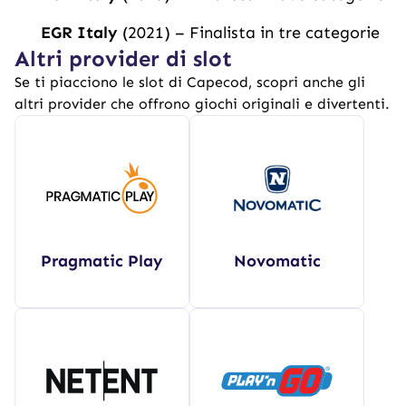
EGR Italy
(2021) – Finalista in tre categorie
Altri provider di slot
Se ti piacciono le slot di Capecod, scopri anche gli
altri provider che offrono giochi originali e divertenti.
Pragmatic Play
Novomatic