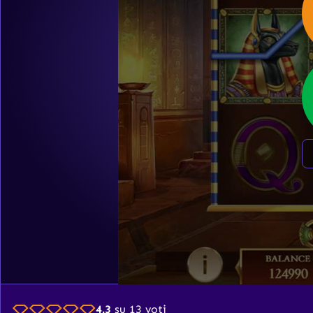
4.3
su 13 voti