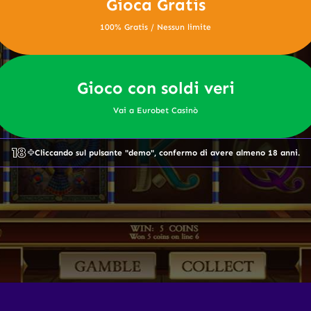
Gioca Gratis
100% Gratis / Nessun limite
Gioco con soldi veri
Vai a Eurobet Casinò
Cliccando sul pulsante "demo", confermo di avere almeno 18 anni.