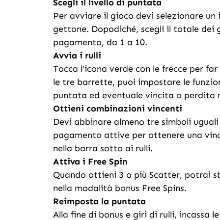
Scegli il livello di puntata
Per avviare il gioco devi selezionare u
gettone. Dopodiché, scegli il totale dei g
pagamento, da 1 a 10.
Avvia i rulli
Tocca l’icona verde con le frecce per far 
le tre barrette, puoi impostare le funzio
puntata ed eventuale vincita o perdita
Ottieni combinazioni vincenti
Devi abbinare almeno tre simboli uguali l
pagamento attive per ottenere una vinc
nella barra sotto ai rulli.
Attiva i Free Spin
Quando ottieni 3 o più Scatter, potrai s
nella modalità bonus Free Spins.
Reimposta la puntata
Alla fine di bonus e giri di rulli, incassa 