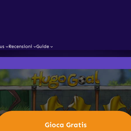
us
Recensioni
Guide
Gioca Gratis