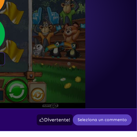
Divertente!
Seleziona un commento