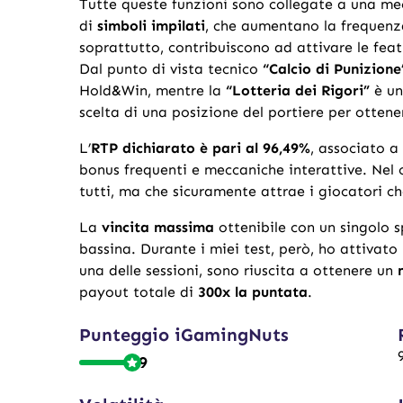
Tutte queste funzioni sono collegate a una me
di
simboli impilati
, che aumentano la frequenza
soprattutto, contribuiscono ad attivare le fea
Dal punto di vista tecnico
“Calcio di Punizione
Hold&Win
, mentre la
“Lotteria dei Rigori”
è u
scelta di una posizione del portiere per ottene
L’
RTP dichiarato è pari al 96,49%
, associato 
bonus frequenti e meccaniche interattive. Nel 
tutti, ma che sicuramente attrae i giocatori c
La
vincita massima
ottenibile con un singolo s
bassina. Durante i miei test, però, ho attivato p
una delle sessioni, sono riuscita a ottenere un
payout totale di
300x la puntata
.
Punteggio iGamingNuts
9