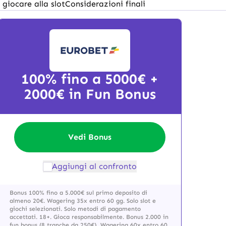
giocare alla slot
Considerazioni finali
100% fino a 5000€ +
2000€ in Fun Bonus
Vedi Bonus
Aggiungi al confronto
Bonus 100% fino a 5.000€ sul primo deposito di
almeno 20€. Wagering 35x entro 60 gg. Solo slot e
giochi selezionati. Solo metodi di pagamento
accettati. 18+. Gioca responsabilmente. Bonus 2.000 in
fun bonus (8 tranche da 250€). Wagering 60x entro 60