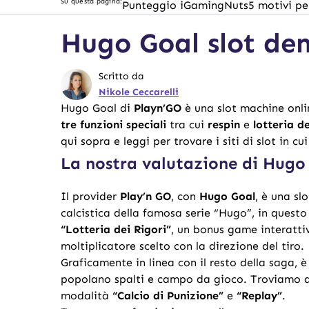
Su questa pagina:
Punteggio iGamingNuts
5 motivi pe
Hugo Goal slot de
Scritto da
Nikole Ceccarelli
Hugo Goal di
Playn’GO
è una slot machine onl
tre funzioni speciali
tra cui
respin
e
lotteria de
qui sopra e leggi per trovare i
siti di slot
in cui
La nostra valutazione di Hugo
Il provider
Play’n GO
, con
Hugo Goal
, è una sl
calcistica della famosa serie “Hugo”, in questo
“Lotteria dei Rigori”
, un bonus game interattiv
moltiplicatore scelto con la direzione del tiro.
Graficamente in linea con il resto della saga, è
popolano spalti e campo da gioco. Troviamo quin
modalità
“Calcio di Punizione”
e
“Replay”
.