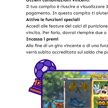
Il tuo compito è riuscire a visualizzare 3
pagamento. In questo compito ti aiuterà
Attiva le funzioni speciali
Accedi alle feature dei calci di punizione
vincita. Per farlo, dovrai riempire due o 
Incassa i premi
Alla fine di un giro vincente o di una fun
verrà subito accreditata sul saldo che pu