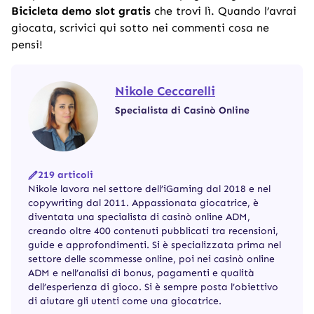
Bicicleta demo slot gratis
che trovi lì. Quando l’avrai
giocata, scrivici qui sotto nei commenti cosa ne
pensi!
Nikole Ceccarelli
Specialista di Casinò Online
219 articoli
Nikole lavora nel settore dell’iGaming dal 2018 e nel
copywriting dal 2011. Appassionata giocatrice, è
diventata una specialista di casinò online ADM,
creando oltre 400 contenuti pubblicati tra recensioni,
guide e approfondimenti. Si è specializzata prima nel
settore delle scommesse online, poi nei casinò online
ADM e nell’analisi di bonus, pagamenti e qualità
dell’esperienza di gioco. Si è sempre posta l’obiettivo
di aiutare gli utenti come una giocatrice.