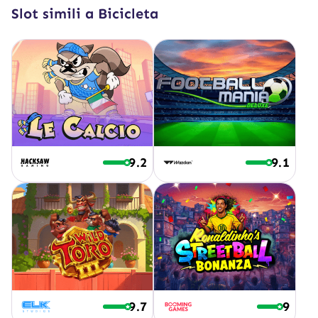
Slot simili a Bicicleta
9.2
9.1
9.7
9