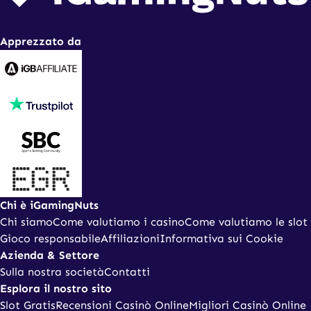
Apprezzato da
Chi è iGamingNuts
Chi siamo
Come valutiamo i casino
Come valutiamo le slot
Gioco responsabile
Affiliazioni
Informativa sui Cookie
Azienda & Settore
Sulla nostra società
Contatti
Esplora il nostro sito
Slot Gratis
Recensioni Casinò Online
Migliori Casinò Online