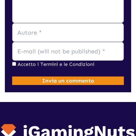
Accetto i
Termini e le Condizioni