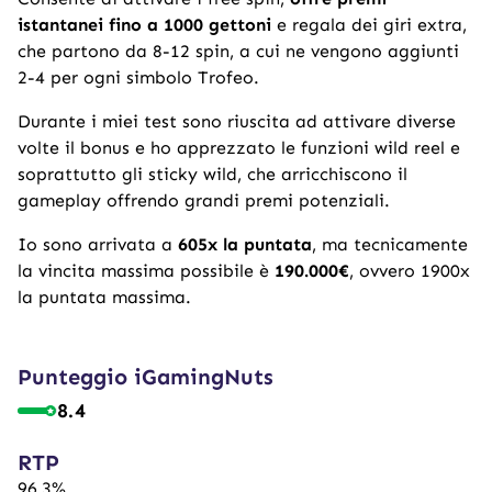
istantanei fino a 1000 gettoni
e regala dei giri extra,
che partono da 8-12 spin, a cui ne vengono aggiunti
2-4 per ogni simbolo Trofeo.
Durante i miei test sono riuscita ad attivare diverse
volte il bonus e ho apprezzato le funzioni wild reel e
soprattutto gli sticky wild, che arricchiscono il
gameplay offrendo grandi premi potenziali.
Io sono arrivata a
605x la puntata
, ma tecnicamente
la vincita massima possibile è
190.000€
, ovvero 1900x
la puntata massima.
Punteggio iGamingNuts
8.4
RTP
96,3%