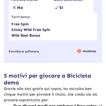
No
Sì
Turni bonus
Free Spin
Sticky Wild Free Spin
Wild Reel Bonus
Fornitore software
5 motivi per giocare a Bicicleta
demo
Grazie alla
slot gratis
qui sopra, ho raccolto ben
cinque motivi per provare il titolo, che credo sia da
provare soprattutto per: