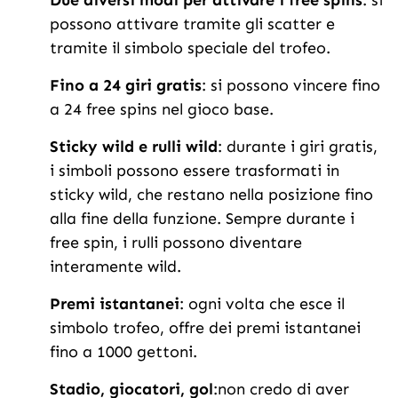
Due diversi modi per attivare i free spins
: si
possono attivare tramite gli scatter e
tramite il simbolo speciale del trofeo.
Fino a 24 giri gratis
: si possono vincere fino
a 24 free spins nel gioco base.
Sticky wild e rulli wild
: durante i giri gratis,
i simboli possono essere trasformati in
sticky wild, che restano nella posizione fino
alla fine della funzione. Sempre durante i
free spin, i rulli possono diventare
interamente wild.
Premi istantanei
: ogni volta che esce il
simbolo trofeo, offre dei premi istantanei
fino a 1000 gettoni.
Stadio, giocatori, gol
:non credo di aver