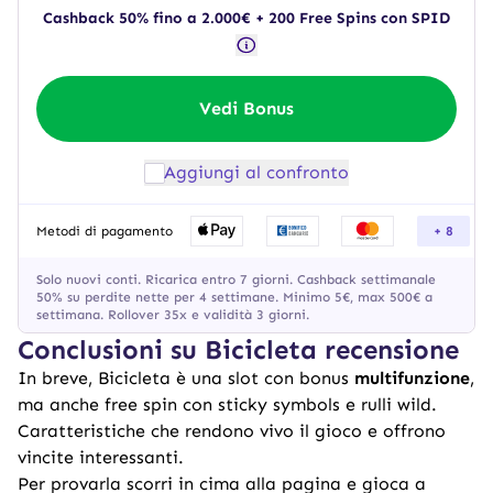
Cashback 50% fino a 2.000€ + 200 Free Spins con SPID
Vedi Bonus
Aggiungi al confronto
Metodi di pagamento
+ 8
Solo nuovi conti. Ricarica entro 7 giorni. Cashback settimanale
50% su perdite nette per 4 settimane. Minimo 5€, max 500€ a
settimana. Rollover 35x e validità 3 giorni.
Conclusioni su Bicicleta recensione
In breve, Bicicleta è una slot con bonus
multifunzione
,
ma anche free spin con sticky symbols e rulli wild.
Caratteristiche che rendono vivo il gioco e offrono
vincite interessanti.
Per provarla scorri in cima alla pagina e gioca a