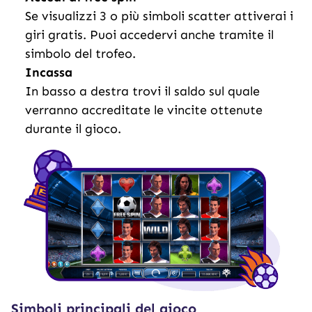
Se visualizzi 3 o più simboli scatter attiverai i
giri gratis. Puoi accedervi anche tramite il
simbolo del trofeo.
Incassa
In basso a destra trovi il saldo sul quale
verranno accreditate le vincite ottenute
durante il gioco.
Simboli principali del gioco