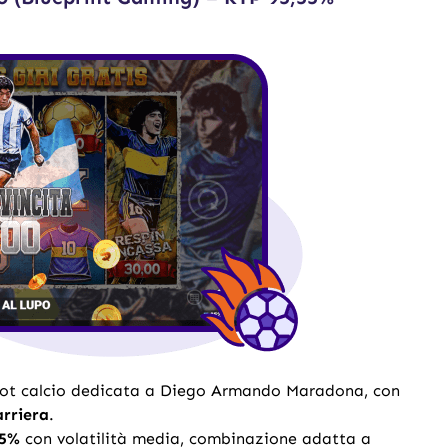
lot calcio dedicata a Diego Armando Maradona, con
arriera
.
55%
con volatilità media, combinazione adatta a