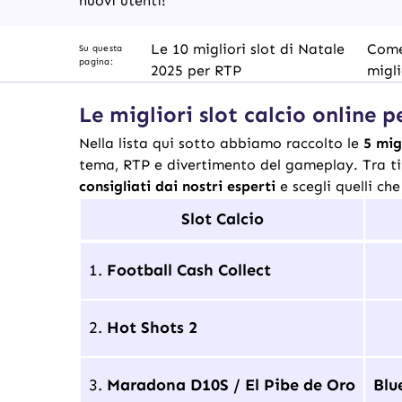
nuovi utenti!
Le 10 migliori slot di Natale
Come
Su questa
pagina:
2025 per RTP
migli
Le migliori slot calcio online p
Nella lista qui sotto abbiamo raccolto le
5 mig
tema, RTP e divertimento del gameplay. Tra tito
consigliati dai nostri esperti
e scegli quelli che
Slot Calcio
1.
Football Cash Collect
2.
Hot Shots 2
3.
Maradona D10S / El Pibe de Oro
Blu