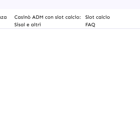
nza
Casinò ADM con slot calcio:
Slot calcio
Sisal e altri
FAQ