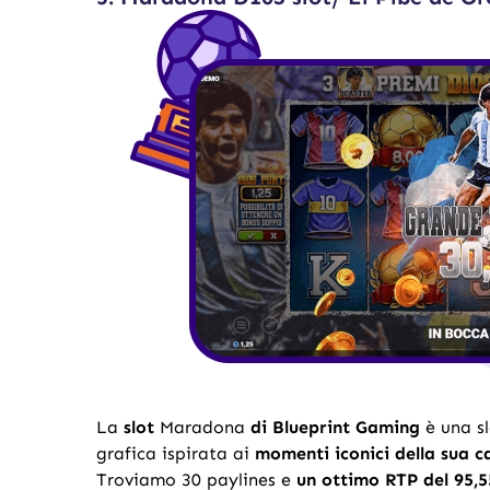
La
slot
Maradona
di Blueprint Gaming
è una s
grafica ispirata ai
momenti iconici della sua c
Troviamo 30 paylines e
un ottimo RTP del 95,