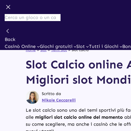
Back
Casinò Online
Giochi gratuiti
Slot
Tutti i Giochi
Bon
Home
»
Slot
»
Temi Slot
»
Slot calcio
Slot Calcio online 
Migliori slot Mondi
Scritto da
Nikole Ceccarelli
Le slot calcio sono uno dei temi sportivi più f
alle
migliori slot calcio online del momento
abb
su come scegliere, ma anche i casinò che le of