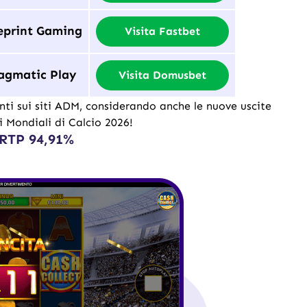
eprint Gaming
Visita Fastbet
agmatic Play
Visita Domusbet
anti sui siti ADM, considerando anche le nuove uscite
i Mondiali di Calcio 2026!
– RTP 94,91%