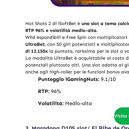
Hot Shots 2
di iSoftBet è
una slot a tema calci
RTP 96% e volatilità medio-alta
.
Wild espandibili e Free Spin con moltiplicato
UltraBet
, con 50 giri potenziati e moltiplicat
di 12.150x
la puntata, rarissima per le slot a v
La modalità UltraBet è acquistabile al costo 
potenziali piuttosto alti. Una slot adatta ai g
anche agli high-roller per le funzioni bonus av
Punteggio iGamingNuts:
9.1/10
RTP:
96%
Volatilità:
Medio-alta
Visita
3. Maradona D10S slot/ El Pibe de O