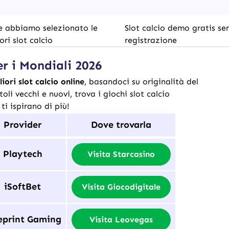
 abbiamo selezionato le
Slot calcio demo gratis se
ori slot calcio
registrazione
er i Mondiali 2026
liori slot calcio online
, basandoci su originalità del
li vecchi e nuovi, trova i giochi slot calcio
 ti ispirano di più!
Provider
Dove trovarla
Playtech
Visita Starcasino
iSoftBet
Visita Giocodigitale
eprint Gaming
Visita Leovegas