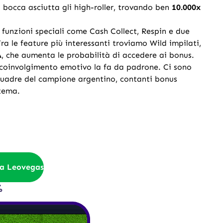
a bocca asciutta gli high-roller, trovando ben
10.000x
 funzioni speciali come Cash Collect, Respin e due
a le feature più interessanti troviamo Wild impilati,
A
, che aumenta le probabilità di accedere ai bonus.
l coinvolgimento emotivo la fa da padrone. Ci sono
squadre del campione argentino, contanti bonus
 tema.
ta Leovegas
%