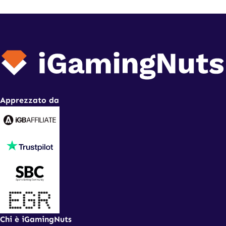
Apprezzato da
Chi è iGamingNuts