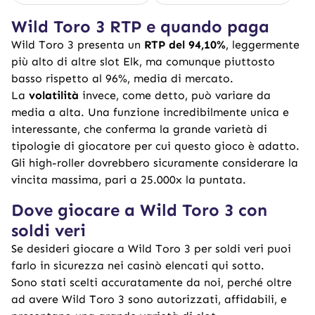
Wild Toro 3 RTP e quando paga
Wild Toro 3 presenta un
RTP del 94,10%
, leggermente
più alto di altre
slot Elk
, ma comunque piuttosto
basso rispetto al 96%, media di mercato.
La
volatilità
invece, come detto, può variare da
media a alta. Una funzione incredibilmente unica e
interessante, che conferma la grande varietà di
tipologie di giocatore per cui questo gioco è adatto.
Gli high-roller dovrebbero sicuramente considerare la
vincita massima, pari a 25.000x la puntata.
Dove giocare a Wild Toro 3 con
soldi veri
Se desideri giocare a Wild Toro 3 per soldi veri puoi
farlo in sicurezza nei casinò elencati qui sotto.
Sono stati scelti accuratamente da noi, perché oltre
ad avere Wild Toro 3 sono autorizzati, affidabili, e