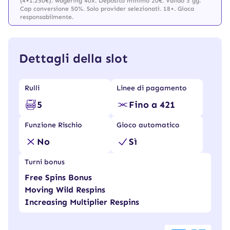
(4×1.250€): wagering 40x. Deposito minimo 20€. Valido 3 gg.
Cap conversione 50%. Solo provider selezionati. 18+. Gioca
responsabilmente.
Dettagli della slot
Rulli
Linee di pagamento
5
Fino a 421
Funzione Rischio
Gioco automatico
No
Sì
Turni bonus
Free Spins Bonus
Moving Wild Respins
Increasing Multiplier Respins