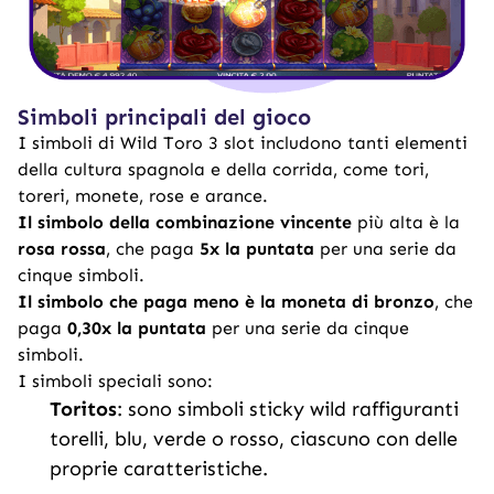
Simboli principali del gioco
I simboli di Wild Toro 3 slot includono tanti elementi
della cultura spagnola e della corrida, come tori,
toreri, monete, rose e arance.
Il simbolo della combinazione vincente
più alta è la
rosa rossa
, che paga
5x la puntata
per una serie da
cinque simboli.
Il simbolo che paga meno è la moneta di bronzo
, che
paga
0,30x la puntata
per una serie da cinque
simboli.
I simboli speciali sono:
Toritos
: sono simboli sticky wild raffiguranti
torelli, blu, verde o rosso, ciascuno con delle
proprie caratteristiche.