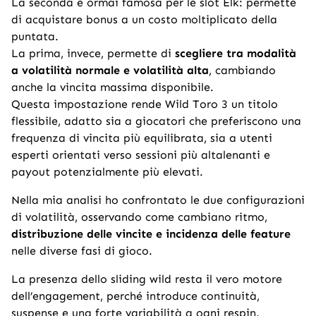
La seconda è ormai famosa per le
slot Elk
: permette
di acquistare bonus a un costo moltiplicato della
puntata.
La prima, invece, permette di
scegliere tra modalità
a volatilità normale e volatilità alta
, cambiando
anche la vincita massima disponibile.
Questa impostazione rende Wild Toro 3 un titolo
flessibile, adatto sia a giocatori che preferiscono una
frequenza di vincita più equilibrata, sia a utenti
esperti orientati verso sessioni più altalenanti e
payout potenzialmente più elevati.
Nella mia analisi ho confrontato le due configurazioni
di volatilità, osservando come cambiano ritmo,
distribuzione delle vincite e incidenza delle feature
nelle diverse fasi di gioco.
La presenza dello sliding wild resta il vero motore
dell’engagement, perché introduce continuità,
suspense e una forte variabilità a ogni respin.