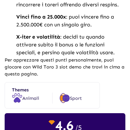
rincorrere i toreri offrendo diversi respins.
Vinci fino a 25.000x
: puoi vincere fino a
2.500.000€ con un singolo giro.
X-iter e volatilità
: decidi tu quando
attivare subito il bonus o le funzioni
speciali, e persino quale volatilità usare.
Per apprezzare questi punti personalmente, puoi
giocare con Wild Toro 3 slot demo che trovi in cima a
questa pagina.
Themes
Animali
Sport
4.6
/5