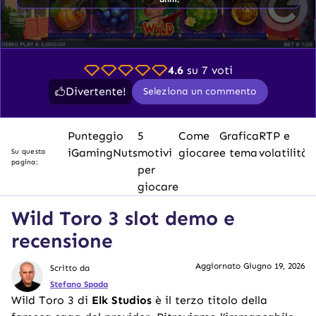
4.6
su 7 voti
Divertente!
Seleziona un commento
Punteggio
5
Come
Grafica
RTP e
D
iGamingNuts
motivi
giocare
e tema
volatilità
g
Su questa
pagina:
per
a
giocare
s
Wild Toro 3 slot demo e
recensione
Aggiornato Giugno 19, 2026
Scritto da
Stefano Spada
Wild Toro 3 di
Elk Studios
è il terzo titolo della