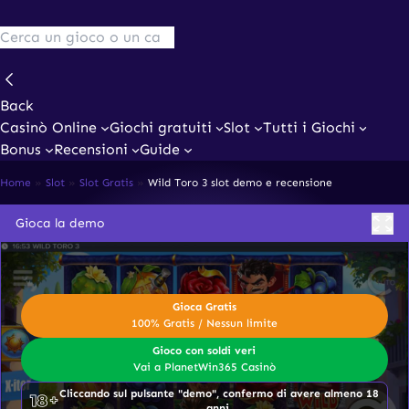
Back
Casinò Online
Giochi gratuiti
Slot
Tutti i Giochi
Bonus
Recensioni
Guide
Home
»
Slot
»
Slot Gratis
»
Wild Toro 3 slot demo e recensione
Gioca la demo
Gioca Gratis
100% Gratis / Nessun limite
Gioco con soldi veri
Vai a PlanetWin365 Casinò
Cliccando sul pulsante "demo", confermo di avere almeno 18
anni.