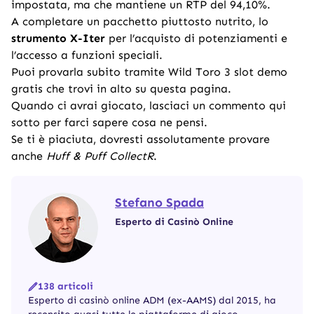
impostata, ma che mantiene un RTP del 94,10%.
A completare un pacchetto piuttosto nutrito, lo
strumento X-Iter
per l’acquisto di potenziamenti e
l’accesso a funzioni speciali.
Puoi provarla subito tramite Wild Toro 3 slot demo
gratis che trovi in alto su questa pagina.
Quando ci avrai giocato, lasciaci un commento qui
sotto per farci sapere cosa ne pensi.
Se ti è piaciuta, dovresti assolutamente provare
anche
Huff & Puff CollectR
.
Stefano Spada
Esperto di Casinò Online
138 articoli
Esperto di casinò online ADM (ex-AAMS) dal 2015, ha