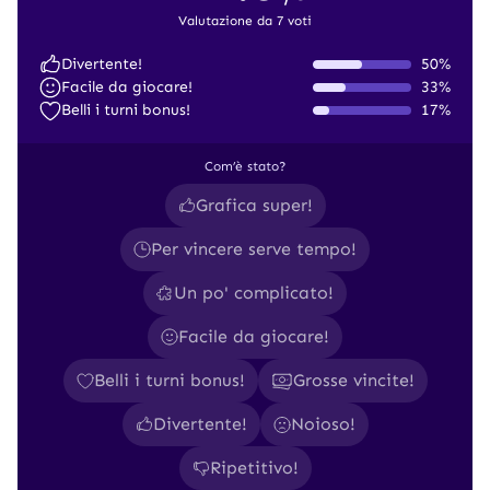
Valutazione da 7 voti
Divertente!
50%
Facile da giocare!
33%
Belli i turni bonus!
17%
Com’è stato?
Grafica super!
Per vincere serve tempo!
Un po' complicato!
Facile da giocare!
Belli i turni bonus!
Grosse vincite!
Divertente!
Noioso!
Ripetitivo!