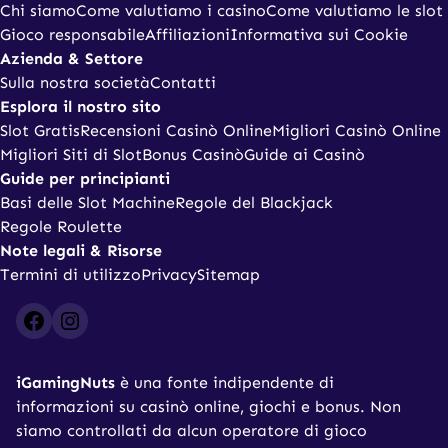
Chi siamo
Come valutiamo i casino
Come valutiamo le slot
Gioco responsabile
Affiliazioni
Informativa sui Cookie
Azienda & Settore
Sulla nostra società
Contatti
Esplora il nostro sito
Slot Gratis
Recensioni Casinò Online
Migliori Casinò Online
Migliori Siti di Slot
Bonus Casinò
Guide ai Casinò
Guide per principianti
Basi delle Slot Machine
Regole del Blackjack
Regole Roulette
Note legali & Risorse
Termini di utilizzo
Privacy
Sitemap
https://www.instagram.com/igamingnuts.uk?igsh=NjRrdnNma2J4NDky
Instagram
iGamingNuts
è una fonte indipendente di
informazioni su casinò online, giochi e bonus. Non
siamo controllati da alcun operatore di gioco