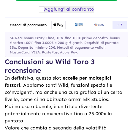
Aggiungi al confronto
Metodi di pagamento
+ 7
5€ Real bonus Crazy Time, 10% fino 100€ primo deposito, bonus
ricarica 100% fino 3.000€ e 200 giri gratis. Requisiti di puntata
35x. Deposito minimo 20€. Metodi di pagamento validi:
MasterCard, VISA, PostePay, Apple Pay.
Conclusioni su Wild Toro 3
recensione
In definitiva, questa slot
eccelle per molteplici
fattori
. Abbiamo tanti Wild, funzioni speciali e
coinvolgenti, ma anche una cura grafica di un certo
livello, come ci ha abituato ormai Elk Studios.
Mai noiosa o banale, è un titolo divertente,
potenzialmente remunerativo fino a 25.000x la
puntata.
Valore che cambia a seconda della volatilità