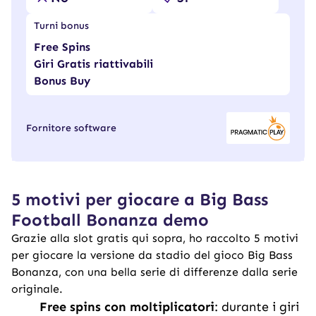
Turni bonus
Free Spins
Giri Gratis riattivabili
Bonus Buy
Fornitore software
5 motivi per giocare a Big Bass
Football Bonanza demo
Grazie alla
slot gratis
qui sopra, ho raccolto 5 motivi
per giocare la versione da stadio del gioco Big Bass
Bonanza, con una bella serie di differenze dalla serie
originale.
Free spins con moltiplicatori
: durante i giri