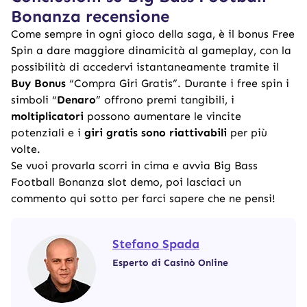
Bonanza recensione
Come sempre in ogni gioco della saga, è il
bonus Free
Spin
a dare maggiore dinamicità al gameplay, con la
possibilità di accedervi istantaneamente tramite il
Buy Bonus
“Compra Giri Gratis”. Durante i free spin i
simboli “
Denaro
” offrono premi tangibili, i
moltiplicatori
possono aumentare le vincite
potenziali e i
giri gratis sono riattivabili
per più
volte.
Se vuoi provarla scorri in cima e avvia Big Bass
Football Bonanza slot demo, poi lasciaci un
commento qui sotto per farci sapere che ne pensi!
Stefano Spada
Esperto di Casinò Online