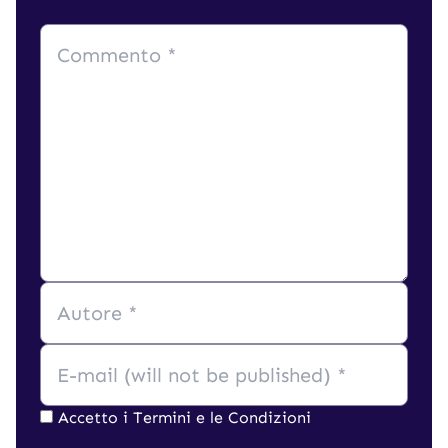
Accetto i
Termini e le Condizioni