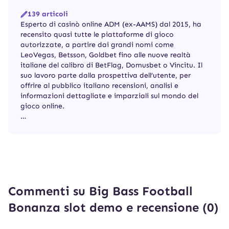
139 articoli
Esperto di casinò online ADM (ex-AAMS) dal 2015, ha
recensito quasi tutte le piattaforme di gioco
autorizzate, a partire dai grandi nomi come
LeoVegas, Betsson, Goldbet fino alle nuove realtà
italiane del calibro di BetFlag, Domusbet o Vincitu. Il
suo lavoro parte dalla prospettiva dell’utente, per
offrire al pubblico italiano recensioni, analisi e
informazioni dettagliate e imparziali sul mondo del
gioco online.
…
Commenti su Big Bass Football
Bonanza slot demo e recensione (0)