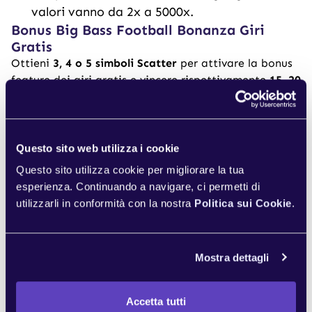
valori vanno da 2x a 5000x.
Bonus Big Bass Football Bonanza Giri
Gratis
Ottieni
3, 4 o 5 simboli Scatter
per attivare la bonus
feature dei giri gratis e vincere rispettivamente
15, 20
o 25 free spin
. Nel gioco principale, ogni volta che
escono 2 simboli scatter, c’è sempre una possibilità
che un altro possa arrivare sullo schermo con una
funzione casuale.
Questo sito web utilizza i cookie
Durante i giri gratis, tutti i simboli WILD che
Questo sito utilizza cookie per migliorare la tua
compaiono vengono raccolti fino alla fine del giro.
esperienza. Continuando a navigare, ci permetti di
Ogni 4° simbolo WILD raccolto riattiva la funzione
utilizzarli in conformità con la nostra
Politica sui Cookie
.
Giri Gratis
, assegnando altri 10 giri gratis e il
moltiplicatore per il simbolo raccolta “Denaro”
aumenta di 2x, 3x o 10x a seconda del livello.
Mostra dettagli
Sempre durante i free spin un’animazione “
BASS-
ZOOKA!
” può comparire in modo random e
modificare tutti i simboli sullo schermo, tranne i
Accetta tutti