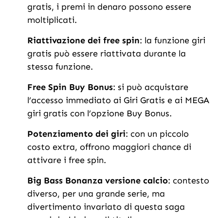
gratis, i premi in denaro possono essere
moltiplicati.
Riattivazione dei free spin
: la funzione giri
gratis può essere riattivata durante la
stessa funzione.
Free Spin Buy Bonus
: si può acquistare
l’accesso immediato ai Giri Gratis e ai MEGA
giri gratis con l’opzione Buy Bonus.
Potenziamento dei giri
: con un piccolo
costo extra, offrono maggiori chance di
attivare i free spin.
Big Bass Bonanza versione calcio
: contesto
diverso, per una grande serie, ma
divertimento invariato di questa saga