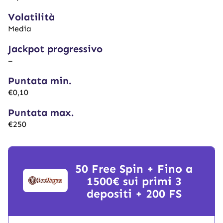
Volatilità
Media
Jackpot progressivo
–
Puntata min.
€0,10
Puntata max.
€250
50 Free Spin + Fino a
1500€ sui primi 3
depositi + 200 FS