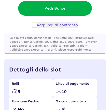
Vedi Bonus
Aggiungi al confronto
Solo nuovi conti. Bonus totale Free Spin: 300. Turnover Real
Bonus 1x. Bonus Casinò: 100% fino 350€/500€/650€. Turnover
Bonus Deposito Casinò: 35x. Validità Free Spin: 3 giorni.
Validità Bonus Deposito: 7 giorni. Gioca responsabilmente.
Dettagli della slot
Rulli
Linee di pagamento
5
10
Funzione Rischio
Gioco automatico
No
Sì