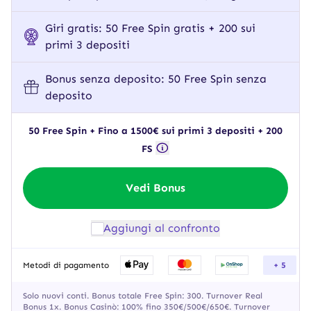
Giri gratis: 50 Free Spin gratis + 200 sui
primi 3 depositi
Bonus senza deposito: 50 Free Spin senza
deposito
50 Free Spin + Fino a 1500€ sui primi 3 depositi + 200
FS
Vedi Bonus
Aggiungi al confronto
Metodi di pagamento
+ 5
Solo nuovi conti. Bonus totale Free Spin: 300. Turnover Real
Bonus 1x. Bonus Casinò: 100% fino 350€/500€/650€. Turnover