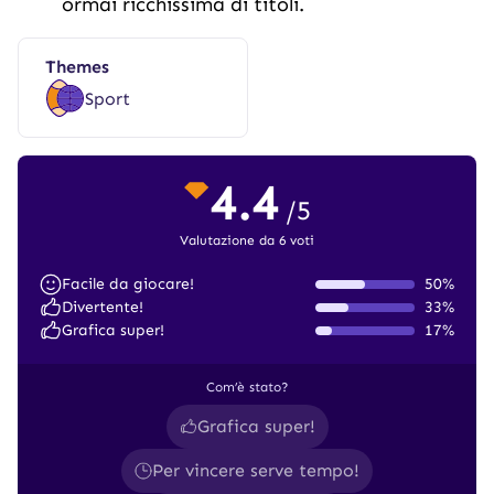
ormai ricchissima di titoli.
Themes
Sport
4.4
/5
Valutazione da 6 voti
Facile da giocare!
50%
Divertente!
33%
Grafica super!
17%
Com’è stato?
Grafica super!
Per vincere serve tempo!