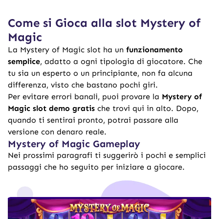
Come si Gioca alla slot Mystery of
Magic
La Mystery of Magic slot ha un
funzionamento
semplice
, adatto a ogni tipologia di giocatore. Che
tu sia un esperto o un principiante, non fa alcuna
differenza, visto che bastano pochi giri.
Per evitare errori banali, puoi provare la
Mystery of
Magic slot demo gratis
che trovi qui in alto. Dopo,
quando ti sentirai pronto, potrai passare alla
versione con denaro reale.
Mystery of Magic Gameplay
Nei prossimi paragrafi ti suggerirò i pochi e semplici
passaggi che ho seguito per iniziare a giocare.