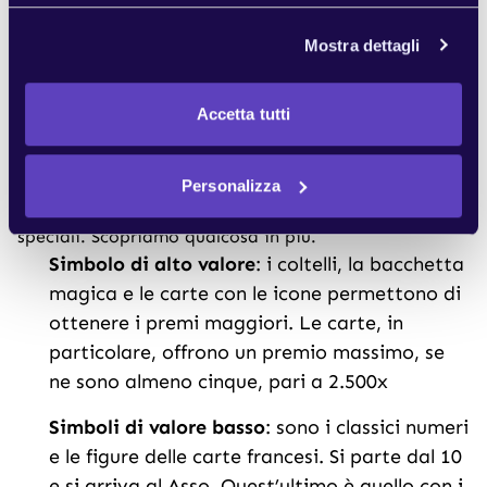
pagamento previste. Inoltre, con quattro
simboli bonus in quattro rulli consecutivi, si
Mostra dettagli
attiva la Fase Bonus extra.
Simboli di
Mystery of Magic
Accetta tutti
Per ottenere delle vincite in
Mystery of Magic online
c’è bisogno che almeno tre simboli dello stesso tipo
appaiano in rulli adiacenti. Le icone si dividono in tre
Personalizza
categorie: di alto e di basso valore, e i simboli
speciali. Scopriamo qualcosa in più.
Simbolo di alto valore
: i coltelli, la bacchetta
magica e le carte con le icone permettono di
ottenere i premi maggiori. Le carte, in
particolare, offrono un premio massimo, se
ne sono almeno cinque, pari a 2.500x
Simboli di valore basso
: sono i classici numeri
e le figure delle carte francesi. Si parte dal 10
e si arriva al Asso. Quest’ultimo è quello con i