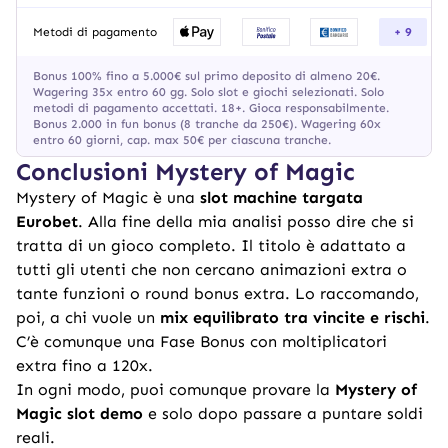
Metodi di pagamento
+ 9
Bonus 100% fino a 5.000€ sul primo deposito di almeno 20€.
Wagering 35x entro 60 gg. Solo slot e giochi selezionati. Solo
metodi di pagamento accettati. 18+. Gioca responsabilmente.
Bonus 2.000 in fun bonus (8 tranche da 250€). Wagering 60x
entro 60 giorni, cap. max 50€ per ciascuna tranche.
Conclusioni Mystery of Magic
Mystery of Magic è una
slot machine targata
Eurobet
. Alla fine della mia analisi posso dire che si
tratta di un gioco completo. Il titolo è adattato a
tutti gli utenti che non cercano animazioni extra o
tante funzioni o round bonus extra. Lo raccomando,
poi, a chi vuole un
mix equilibrato tra vincite e rischi
.
C’è comunque una Fase Bonus con moltiplicatori
extra fino a 120x.
In ogni modo, puoi comunque provare la
Mystery of
Magic slot demo
e solo dopo passare a puntare soldi
reali.