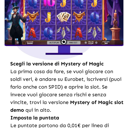
Scegli la versione di Mystery of Magic
La prima cosa da fare, se vuoi giocare con
soldi veri, è andare su Eurobet, iscriversi (puoi
farlo anche con SPID) e aprire la slot. Se
invece vuoi giocare senza rischi e senza
vincite, trovi la versione
Mystery of Magic slot
demo
qui in alto.
Imposta la puntata
Le puntate partono da 0,01€ per linea di