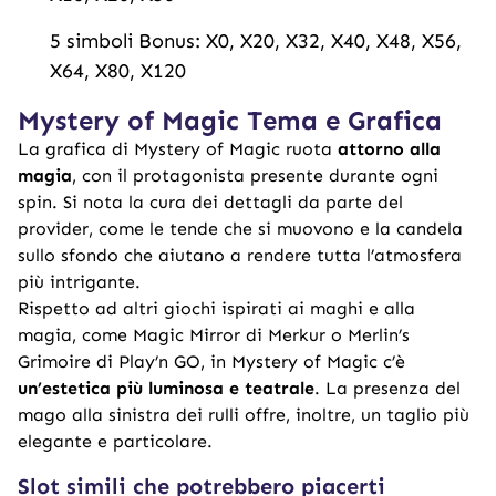
5 simboli Bonus: X0, X20, X32, X40, X48, X56,
X64, X80, X120
Mystery of Magic Tema e Grafica
La grafica di Mystery of Magic ruota
attorno alla
magia
, con il protagonista presente durante ogni
spin. Si nota la cura dei dettagli da parte del
provider, come le tende che si muovono e la candela
sullo sfondo che aiutano a rendere tutta l’atmosfera
più intrigante.
Rispetto ad altri giochi ispirati ai maghi e alla
magia, come Magic Mirror di Merkur o Merlin’s
Grimoire di
Play’n GO
, in Mystery of Magic c’è
un’estetica più luminosa e teatrale
. La presenza del
mago alla sinistra dei rulli offre, inoltre, un taglio più
elegante e particolare.
Slot simili che potrebbero piacerti