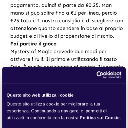
pagamento, quindi si parte da €0,25. Man
mano si può salire fino a €1 per linea, perciò
€25 totali. Il nostro consiglio è di scegliere con
attenzione quanto spendere in base al proprio
budget e al livello di propensione al rischio.
Fai partire il gioco
Mystery of Magic prevede due modi per
attivare i rulli. Il primo è utilizzando il tasto
Spin. È quello posizionato al centro. Il secondo
è l’Autoplay. Basta cliccarci sopra per
decidere quanti giri (10, 25, 50 e così via) far
fare alla slot. La modalità Automatico può
Questo sito web utilizza i cookie
essere interrotta in qualsiasi momento.
Questo sito utilizza cookie per migliorare la tua
Ottieni un premio o spera nella Fase Bonus
esperienza. Continuando a navigare, ci permetti di
Per ottenere un premio servono almeno tre
utilizzarli in conformità con la nostra
Politica sui Cookie
.
icone dello stesso tipo in una delle 25 linee di