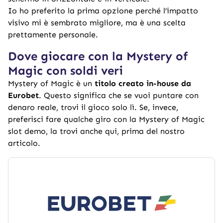
Io ho preferito la prima opzione perché l’impatto
visivo mi è sembrato migliore, ma è una scelta
prettamente personale.
Dove giocare con la Mystery of
Magic con soldi veri
Mystery of Magic è un
titolo creato in-house da
Eurobet
. Questo significa che se vuoi puntare con
denaro reale, trovi il gioco solo lì. Se, invece,
preferisci fare qualche giro con la Mystery of Magic
slot demo, la trovi anche qui, prima del nostro
articolo.