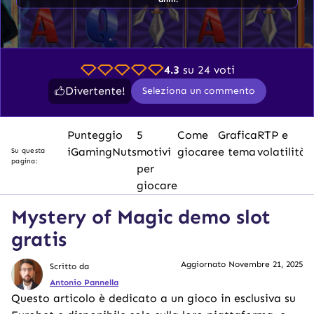
4.3
su 24 voti
Divertente!
Seleziona un commento
Punteggio
5
Come
Grafica
RTP e
M
iGamingNuts
motivi
giocare
e tema
volatilità
o
Su questa
pagina:
per
M
giocare
m
Mystery of Magic demo slot
gratis
Aggiornato Novembre 21, 2025
Scritto da
Antonio Pannella
Questo articolo è dedicato a un gioco in esclusiva su