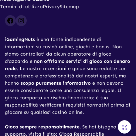
Termini di utilizzo
Privacy
Sitemap
https://www.instagram.com/igamingnuts.uk?igsh=NjRrdnNma2J4NDky
Instagram
iGamingNuts
è una fonte indipendente di
informazioni su casinò online, giochi e bonus. Non
siamo controllati da alcun operatore di gioco
d’azzardo e
non offriamo servizi di gioco con denaro
reale
. Le nostre recensioni e guide sono redatte con
competenza e professionalità dai nostri esperti, ma
hanno
scopo puramente informativo
e non devono
essere considerate come una consulenza legale. Il
gioco comporta un rischio finanziario: è tua
responsabilità verificare i requisiti normativi prima di
giocare su qualsiasi casinò online.
Gioca sempre responsabilmente.
Se hai bisogno di
supporto, visita il sito:
Gioca Responsabile