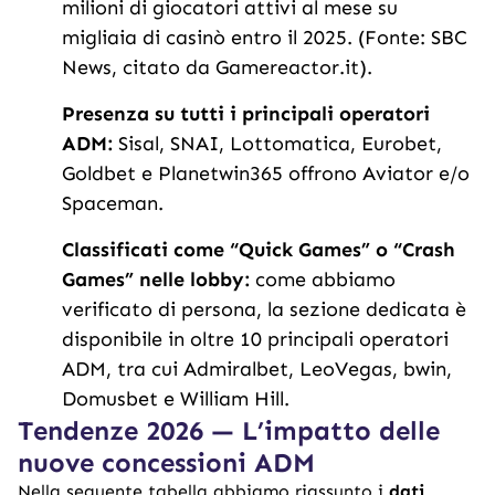
milioni di giocatori attivi al mese su
migliaia di casinò entro il 2025. (Fonte: SBC
News, citato da Gamereactor.it).
Presenza su tutti i principali operatori
ADM:
Sisal, SNAI, Lottomatica, Eurobet,
Goldbet e Planetwin365 offrono Aviator e/o
Spaceman.
Classificati come “Quick Games” o “Crash
Games” nelle lobby:
come abbiamo
verificato di persona, la sezione dedicata è
disponibile in oltre 10 principali operatori
ADM, tra cui Admiralbet, LeoVegas, bwin,
Domusbet e William Hill.
Tendenze 2026 — L’impatto delle
nuove concessioni ADM
Nella seguente tabella abbiamo riassunto i
dati