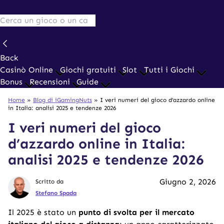
Back
Casinò Online
Giochi gratuiti
Slot
Tutti i Giochi
Bonus
Recensioni
Guide
Home
»
Blog di iGamingNuts
»
I veri numeri del gioco d’azzardo online
in Italia: analisi 2025 e tendenze 2026
I veri numeri del gioco
d’azzardo online in Italia:
analisi 2025 e tendenze 2026
Giugno 2, 2026
Scritto da
Stefano Spada
Il 2025 è stato un
punto di svolta per il mercato