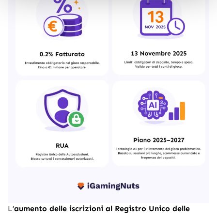
L’
aumento delle iscrizioni al Registro Unico delle