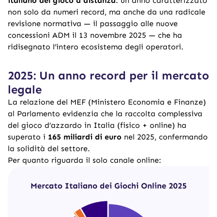
italiano del gioco a distanza
: un anno caratterizzato
non solo da numeri record, ma anche da una radicale
revisione normativa — il passaggio alle
nuove
concessioni ADM
il 13 novembre 2025 — che ha
ridisegnato l’intero ecosistema degli operatori.
2025: Un anno record per il mercato
legale
La relazione del MEF (Ministero Economia e Finanze)
al Parlamento evidenzia che la
raccolta complessiva
del gioco d’azzardo in Italia
(fisico + online) ha
superato i
165 miliardi di euro
nel 2025, confermando
la solidità del settore.
Per quanto riguarda il solo canale online: