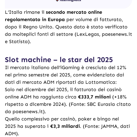
L’Italia rimane il
secondo mercato online
regolamentato in Europa
per volume di fatturato,
dopo il Regno Unito. Questo dato è stato verificato
da molteplici fonti di settore (
LexLegas
, paesenews.it
e Statista).
Slot machine – le star del 2025
Il mercato italiano dell’iGaming è cresciuto del 12%
nel primo semestre del 2025, come evidenziato dai
dati di mercato ADM riportati da Lottomatica:
Solo nel dicembre del 2025, il fatturato dei
casinò
online ADM
ha raggiunto circa
€333,7 milioni
(+18%
rispetto a dicembre 2024). (Fonte: SBC Eurasia citato
da paesenews.it).
Quello complessivo per casinò, poker e bingo nel
2025 ha superato i
€3,3 miliardi
. (Fonte: JAMMA, dati
ADM).