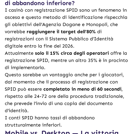
di abbandono inferiore?
I
casinò con registrazione SPID
sono un fenomeno in
ascesa e questo metodo di identificazione rispecchia
gli obiettivi dell’Agenzia Dogane e Monopoli, che
vorrebbe
raggiungere il target dell’80%
di
registrazioni con il Sistema Pubblico d’Identità
digitale entro la fine del 2026.
Attualmente
solo il 15% circa degli operatori
offre la
registrazione SPID, mentre un altro 35% è in procinto
di implementarla.
Questo sarebbe un vantaggio anche per i giocatori,
dal momento che il processo di registrazione con
SPID può essere
completato in meno di 60 secondi
,
rispetto alle 24-72 ore della procedura tradizionale,
che prevede l’invio di una copia del documento
d’identità.
I conti SPID hanno tassi di abbandono
strutturalmente inferiori.
Mobile vs. Desktop — La vittoria