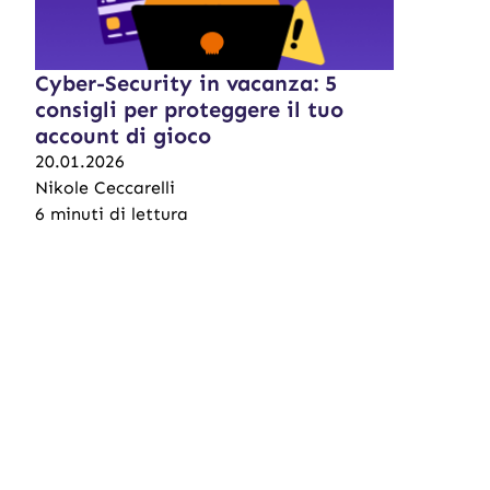
Cyber-Security in vacanza: 5
consigli per proteggere il tuo
account di gioco
20.01.2026
Nikole Ceccarelli
6 minuti di lettura