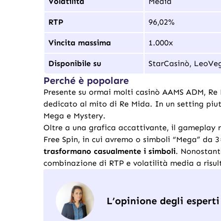
Volatilità
Media
RTP
96,02%
Vincita massima
1.000x
Disponibile su
StarCasinò, LeoVeg
Perché è popolare
Presente su ormai molti casinò AAMS ADM,
Re
dedicato al mito di Re Mida. In un setting piut
Mega e Mystery.
Oltre a una grafica accattivante, il gameplay 
Free Spin, in cui avremo o simboli “Mega” da 3
trasformano casualmente i simboli
. Nonostant
combinazione di RTP e volatilità media a risul
L’opinione degli espert