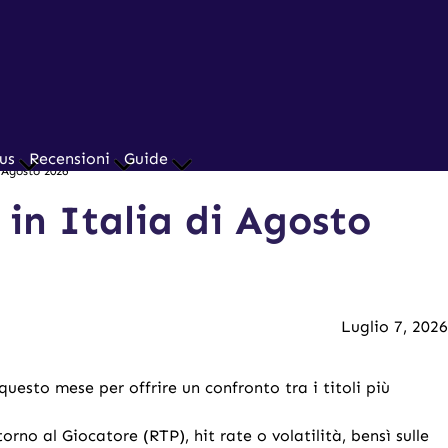
us
Recensioni
Guide
i Agosto 2026
 in Italia di Agosto
Luglio 7, 2026
questo mese per offrire un confronto tra i titoli più
rno al Giocatore (RTP), hit rate o volatilità, bensì sulle