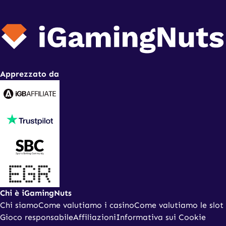
Apprezzato da
Chi è iGamingNuts
Chi siamo
Come valutiamo i casino
Come valutiamo le slot
Gioco responsabile
Affiliazioni
Informativa sui Cookie