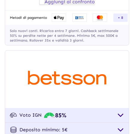
Aggiungi al confronto
Metodi di pagamento
+ 8
Solo nuovi conti. Ricarica entro 7 giorni. Cashback settimanale
50% su perdite nette per 4 settimane. Minimo 5€, max 500€ a
settimana. Rollover 35x e validità 3 giorni.
85%
Voto IGN
Deposito minimo: 5€