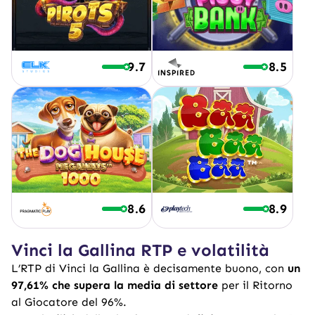
9.7
8.5
8.6
8.9
Vinci la Gallina RTP e volatilità
L’RTP di Vinci la Gallina è decisamente buono, con
un
97,61% che supera la media di settore
per il Ritorno
al Giocatore del 96%.