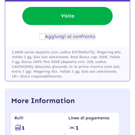
Visita
Aggiungi al confronto
2.000€ senza deposito (con codice EXTRANUTS). Wagering 60x.
Valido 3 gg. Solo slot selezionate. Real Bonus cap: 200€. Valido
3 gg. Bonus 100% fino 500€ (deposito min. 20€, codice
CASINO500) sbloccato giocando 3x la prima ricarica (solo slot,
entro 7 gg). Wagering 45x. Valido 3 gg. Solo slot selezionate.
18+. Gioca responsabilmente.
More Information
Rulli
Linee di pagamento
1
1