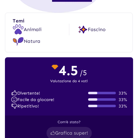
Temi
Animali
Fascino
Natura
4.5
/5
Valutazione da 4 voti
Divertente!
33%
Facile da giocare!
33%
Ripetitivo!
33%
Com’è stato?
Grafica super!