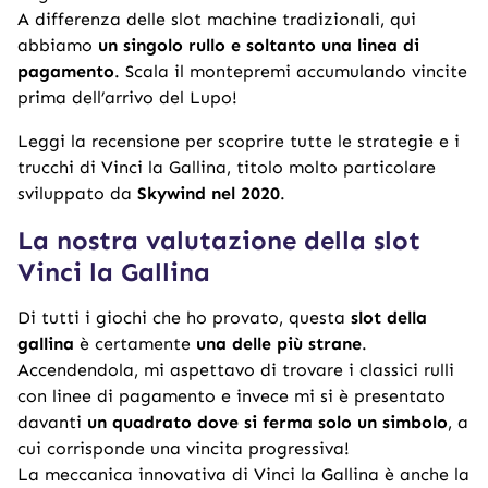
A differenza delle slot machine tradizionali, qui
abbiamo
un singolo rullo e soltanto una linea di
pagamento
. Scala il montepremi accumulando vincite
prima dell’arrivo del Lupo!
Leggi la recensione per scoprire tutte le strategie e i
trucchi di Vinci la Gallina, titolo molto particolare
sviluppato da
Skywind nel 2020
.
La nostra valutazione della slot
Vinci la Gallina
Di tutti i giochi che ho provato, questa
slot della
gallina
è certamente
una delle più strane
.
Accendendola, mi aspettavo di trovare i classici rulli
con linee di pagamento e invece mi si è presentato
davanti
un quadrato dove si ferma solo un simbolo
, a
cui corrisponde una vincita progressiva!
La meccanica innovativa di Vinci la Gallina è anche la