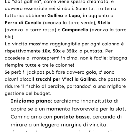
​La “slot gallina”, come viene spesso chiamata, è
davvero essenziale nei simboli. Sono tutti a tema
fattoria: abbiamo
Gallina
e
Lupo
, in aggiunta a
Ferro di Cavallo
(avanza la torre verde),
Stella
(avanza la torre rossa) e
Campanella
(avanza la torre
blu).
La vincita massima raggiungibile per ogni colonna è
rispettivamente
10x
,
50x
e
350x
la puntata. Per
accedere al montepremi in cima, non è facile: bisogna
riempire tutte e tre le colonne!
Se però il Jackpot può fare davvero gola, ci sono
alcuni piccoli
trucchi per Vinci la Gallina
, che possono
ridurre il rischio di perdite, portandoci a una migliore
gestione del budget.
Iniziamo piano
: cerchiamo innanzitutto di
capire se è un momento favorevole per la slot.
Cominciamo con
puntate basse
, cercando di
mirare a un leggero margine di vincita,