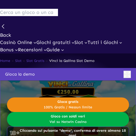
Back
Casinò Online
Giochi gratuiti
Slot
Tutti i Giochi
Bonus
Recensioni
Guide
Home
»
Slot
»
Slot Gratis
»
Vinci la Gallina Slot Demo
Gioca la demo
Gioca gratis
100% Gratis / Nessun limite
Gioco con soldi veri
Vai su Netwin Casino
Cliccando sul pulsante "demo", confermo di avere almeno 18
anni.