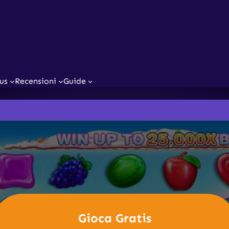
us
Recensioni
Guide
Gioca Gratis