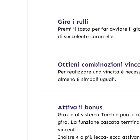
Gira i rulli
Premi il tasto per far avviare il g
di succulente caramelle.
Ottieni combinazioni vince
Per realizzare una vincita è necess
almeno 8 simboli uguali.
Attiva il bonus
Grazie al sistema Tumble puoi rice
giro. La funzione cascata termin
vincenti.
Inoltre 4 o più lecca-lecca attivan