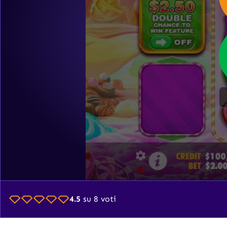
4.5
su 8 voti