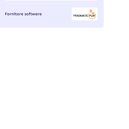
Fornitore software