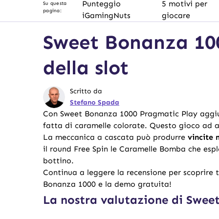
Punteggio
5 motivi per
Su questa
pagina:
iGamingNuts
giocare
Sweet Bonanza 100
della slot
Scritto da
Stefano Spada
Con Sweet Bonanza 1000 Pragmatic Play aggiun
fatta di caramelle colorate. Questo gioco ad a
La meccanica a cascata può produrre
vincite 
il round Free Spin le Caramelle Bomba che esp
bottino.
Continua a leggere la recensione per scoprire tu
Bonanza 1000 e la demo gratuita!
La nostra valutazione di Swee