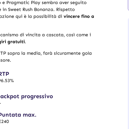
to e Pragmatic Play sembra aver seguito
e in
Sweet Rush Bonanza
. Rispetto
vazione qui è la possibilità di
vincere fino a
ccanismo di vincita a cascata, così come i
iri gratuiti
.
o RTP sopra la media, farà sicuramente gola
ssore.
RTP
96.53%
Jackpot progressivo
–
Puntata max.
€240