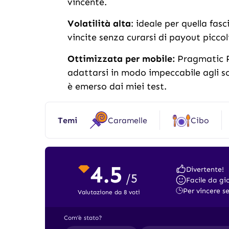
vincente.
Volatilità alta
: ideale per quella fas
vincite senza curarsi di payout piccol
Ottimizzata per mobile:
Pragmatic P
adattarsi in modo impeccabile agli 
è emerso dai miei test.
Temi
Caramelle
Cibo
4.5
Divertente!
/5
Facile da gi
Per vincere s
Valutazione da 8 voti
Com’è stato?