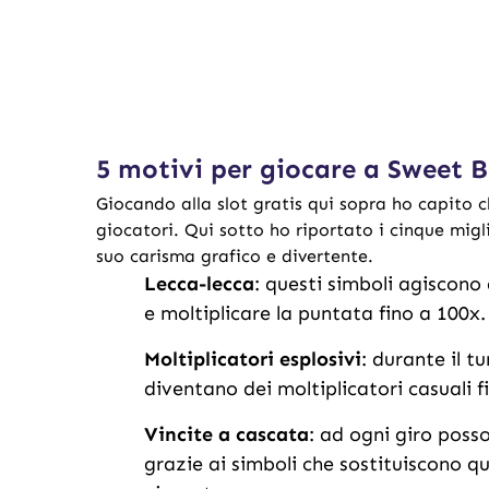
5 motivi per giocare a Sweet 
Giocando alla
slot gratis
qui sopra ho capito ch
giocatori. Qui sotto ho riportato i cinque miglio
suo carisma grafico e divertente.
Lecca-lecca
: questi simboli agiscono 
e moltiplicare la puntata fino a 100
Moltiplicatori esplosivi
: durante il t
diventano dei moltiplicatori casuali 
Vincite a cascata
: ad ogni giro posso
grazie ai simboli che sostituiscono 