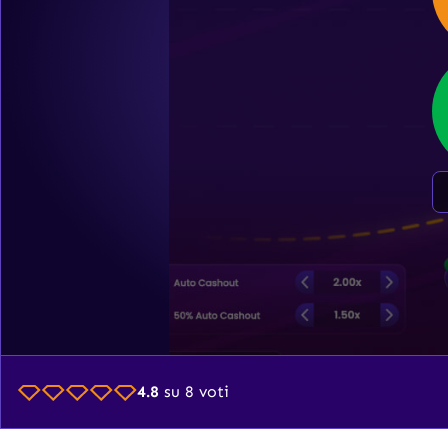
4.8
su 8 voti