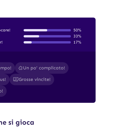
ocare!
50%
33%
r!
17%
tempo!
Un po' complicato!
nus!
Grosse vincite!
o!
e si gioca