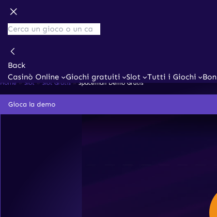
Back
Casinò Online
Giochi gratuiti
Slot
Tutti i Giochi
Bon
Home
»
Slot
»
Slot Gratis
»
Spaceman Demo Gratis
Gioca la demo