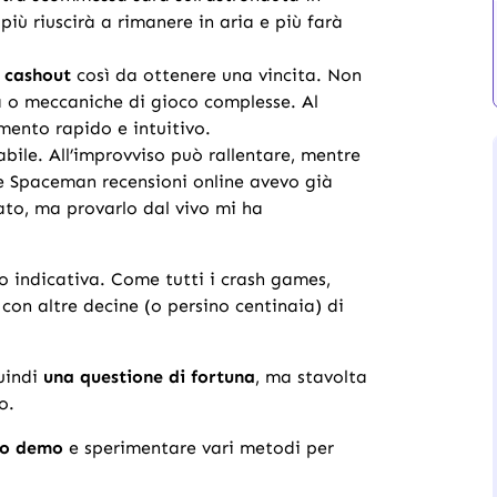
più riuscirà a rimanere in aria e più farà
e cashout
così da ottenere una vincita. Non
ra o meccaniche di gioco complesse. Al
amento rapido e intuitivo.
bile. All’improvviso può rallentare, mentre
le Spaceman recensioni online avevo già
to, ma provarlo dal vivo mi ha
o indicativa. Come tutti i crash games,
con altre decine (o persino centinaia) di
quindi
una questione di fortuna
, ma stavolta
o.
no demo
e sperimentare vari metodi per