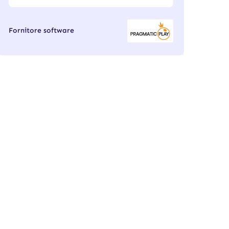
Fornitore software