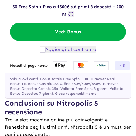
50 Free Spin + Fino a 1500€ sui primi 3 depositi + 200
FS
Vedi Bonus
Aggiungi al confronto
Metodi di pagamento
+ 5
Solo nuovi conti. Bonus totale Free Spin: 300. Turnover Real
Bonus 1x. Bonus Casinò: 100% fino 350€/500€/650€. Turnover
Bonus Deposito Casinò: 35x. Validità Free Spin: 3 giorni. Validità
Bonus Deposito: 7 giorni. Gioca responsabilmente.
Conclusioni su Nitropolis 5
recensione
Tra le slot machine online più coinvolgenti e
frenetiche degli ultimi anni, Nitropolis 5 è un must per
ogni appassionato.