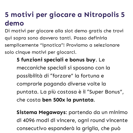
5 motivi per giocare a Nitropolis 5
demo
Di motivi per giocare alla
slot demo gratis
che trovi
qui sopra sono davvero tanti. Posso definirla
semplicemente “ipnotica”! Proviamo a selezionare
solo cinque motivi per giocarci.
5 funzioni speciali e bonus buy
. Le
meccaniche speciali si sposano con la
possibilità di “forzare” la fortuna e
comprarle pagando diverse volte la
puntata. La più costosa è il “Super Bonus”,
che costa
ben 500x la puntata
.
Sistema Megaways
: partendo da un minimo
di 4096 modi di vincere, ogni round vincente
consecutivo espanderà la griglia, che può