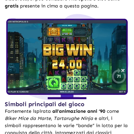
gratis
presente in cima a questa pagina.
Simboli principali del gioco
Fortemente ispirata
all’animazione anni ‘90
come
Biker Mice da Marte
,
Tartarughe Ninja
e altri, i
simboli rappresentano le varie “bande” in lotta per la
conquista della città, intramezzati dai classici