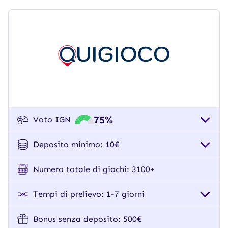
75%
Voto IGN
Deposito minimo: 10€
Numero totale di giochi: 3100+
Tempi di prelievo: 1-7 giorni
Bonus senza deposito: 500€