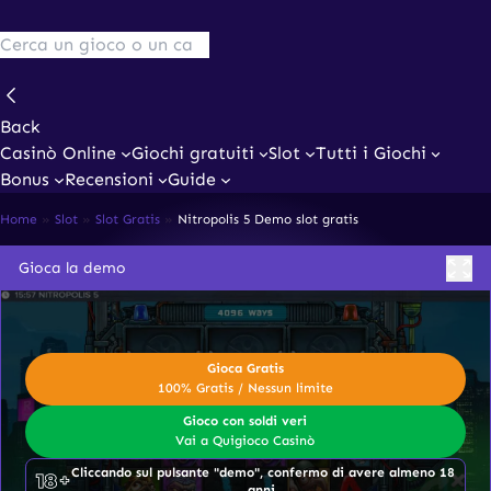
Back
Casinò Online
Giochi gratuiti
Slot
Tutti i Giochi
Bonus
Recensioni
Guide
Home
»
Slot
»
Slot Gratis
»
Nitropolis 5 Demo slot gratis
Gioca la demo
Gioca Gratis
100% Gratis / Nessun limite
Gioco con soldi veri
Vai a Quigioco Casinò
Cliccando sul pulsante "demo", confermo di avere almeno 18
anni.