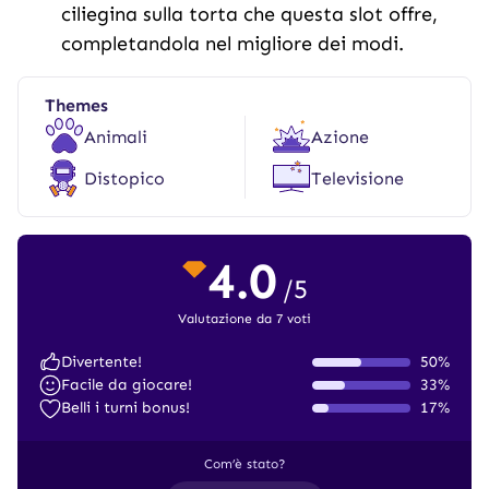
ciliegina sulla torta che questa slot offre,
completandola nel migliore dei modi.
Themes
Animali
Azione
Distopico
Televisione
4.0
/5
Valutazione da 7 voti
Divertente!
50%
Facile da giocare!
33%
Belli i turni bonus!
17%
Com’è stato?