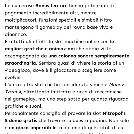
Le numerose
Bonus feature
hanno potenziali di
pagamento incredibilmente alti, mentre
moltiplicatori, funzioni speciali e simboli Nitro
mantengono il gameplay dei round base vivo e
dinamico.
È a tutti gli effetti la slot machine online con
le
migliori grafiche e animazioni
che abbia visto,
accompagnata da
una colonna sonora semplicemente
straordinaria
. Sembra quasi di vivere la storia di un
videogioco, dove è il giocatore a scegliere come
evolve!
L’unica altra slot che ho considerato simile è
Money
Train 4
, altrettanto intricata e ricca di meccaniche
nel gameplay, ma uno step sotto per quanto riguarda
grafiche e suoni.
Personalmente consiglio di provare la slot
Nitropolis
5 demo gratis
che trovate su questa pagina. Non solo
è
un gioco imperdibile
, ma è uno di quei titoli di cui