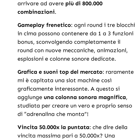
arrivare ad avere
più di 800.000
combinazioni
.
Gameplay frenetico
: ogni round i tre blocchi
in cima possono contenere da 1 a 3 funzioni
bonus, sconvolgendo completamente il
round con nuove meccaniche, animazioni,
esplosioni e colonne sonore dedicate.
Grafica e suoni top del mercato
: raramente
mi è capitata una slot machine così
graficamente interessante. A questo si
aggiunge
una colonna sonora magnifica
,
studiata per creare un vero e proprio senso
di “adrenalina che monta”!
Vincita 50.000x la puntata
: che dire della
vincita massima pari a 50.000x? Una