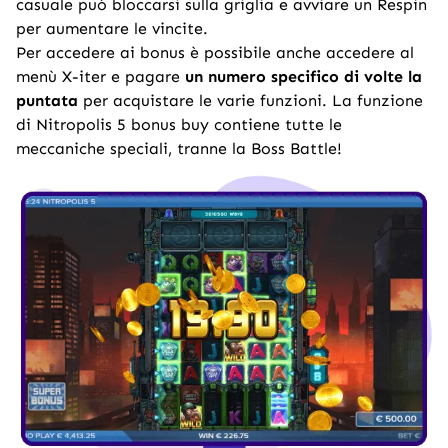
casuale può bloccarsi sulla griglia e avviare un Respin
per aumentare le vincite.
Per accedere ai bonus è possibile anche accedere al
menù X-iter e pagare
un numero specifico di volte la
puntata
per acquistare le varie funzioni. La funzione
di Nitropolis 5 bonus buy contiene tutte le
meccaniche speciali, tranne la Boss Battle!