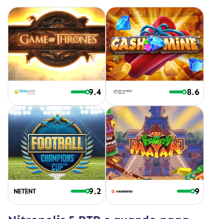
9.4
8.6
9.2
9