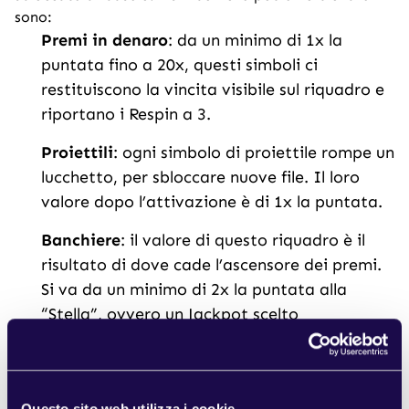
sono:
Premi in denaro
: da un minimo di 1x la
puntata fino a 20x, questi simboli ci
restituiscono la vincita visibile sul riquadro e
riportano i Respin a 3.
Proiettili
: ogni simbolo di proiettile rompe un
lucchetto, per sbloccare nuove file. Il loro
valore dopo l’attivazione è di 1x la puntata.
Banchiere
: il valore di questo riquadro è il
risultato di dove cade l’ascensore dei premi.
Si va da un minimo di 2x la puntata alla
“Stella”, ovvero un Jackpot scelto
casualmente.
Locandaia
: la Ragazza ci moltiplicherà x2
una fila casuale, con possibilità di attivarsi
Questo sito web utilizza i cookie