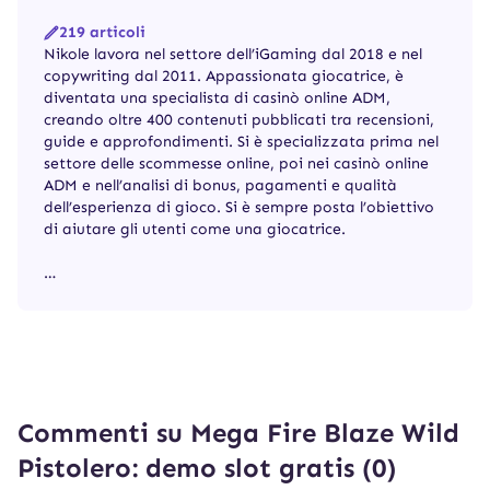
219 articoli
Nikole lavora nel settore dell’iGaming dal 2018 e nel
copywriting dal 2011. Appassionata giocatrice, è
diventata una specialista di casinò online ADM,
creando oltre 400 contenuti pubblicati tra recensioni,
guide e approfondimenti. Si è specializzata prima nel
settore delle scommesse online, poi nei casinò online
ADM e nell’analisi di bonus, pagamenti e qualità
dell’esperienza di gioco. Si è sempre posta l’obiettivo
di aiutare gli utenti come una giocatrice.
…
Commenti su Mega Fire Blaze Wild
Pistolero: demo slot gratis (0)