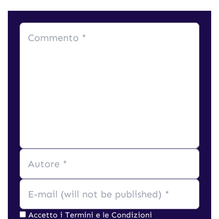
Accetto i
Termini e le Condizioni