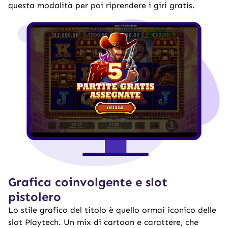
questa modalità per poi riprendere i giri gratis.
Grafica coinvolgente e slot
pistolero
Lo stile grafico del titolo è quello ormai iconico delle
slot Playtech. Un mix di cartoon e carattere, che