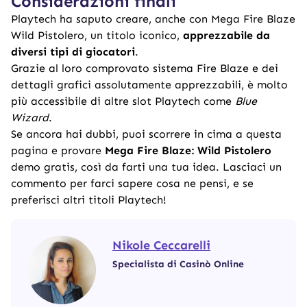
Considerazioni finali
Playtech ha saputo creare, anche con Mega Fire Blaze
Wild Pistolero, un titolo iconico,
apprezzabile da
diversi tipi di giocatori
.
Grazie al loro comprovato sistema Fire Blaze e dei
dettagli grafici assolutamente apprezzabili, è molto
più accessibile di altre slot Playtech come
Blue
Wizard
.
Se ancora hai dubbi, puoi scorrere in cima a questa
pagina e provare
Mega Fire Blaze: Wild Pistolero
demo gratis, così da farti una tua idea. Lasciaci un
commento per farci sapere cosa ne pensi, e se
preferisci altri titoli Playtech!
Nikole Ceccarelli
Specialista di Casinò Online