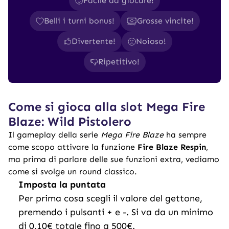
Facile da giocare!
Belli i turni bonus!
Grosse vincite!
Divertente!
Noioso!
Ripetitivo!
Come si gioca alla slot Mega Fire
Blaze: Wild Pistolero
Il gameplay della serie
Mega Fire Blaze
ha sempre
come scopo attivare la funzione
Fire Blaze Respin
,
ma prima di parlare delle sue funzioni extra, vediamo
come si svolge un round classico.
Imposta la puntata
Per prima cosa scegli il valore del gettone,
premendo i pulsanti + e -. Si va da un minimo
di 0,10€ totale fino a 500€.