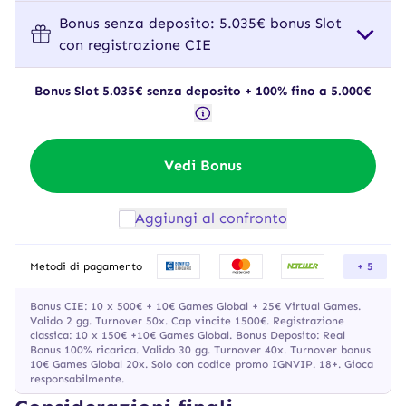
Bonus senza deposito: 5.035€ bonus Slot
con registrazione CIE
Bonus Slot 5.035€ senza deposito + 100% fino a 5.000€
Vedi Bonus
Aggiungi al confronto
Metodi di pagamento
+ 5
Bonus CIE: 10 x 500€ + 10€ Games Global + 25€ Virtual Games.
Valido 2 gg. Turnover 50x. Cap vincite 1500€. Registrazione
classica: 10 x 150€ +10€ Games Global. Bonus Deposito: Real
Bonus 100% ricarica. Valido 30 gg. Turnover 40x. Turnover bonus
10€ Games Global 20x. Solo con codice promo IGNVIP. 18+. Gioca
responsabilmente.