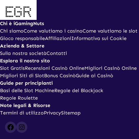
Chi è iGamingNuts
Chi siamo
Come valutiamo i casino
Come valutiamo le slot
Gioco responsabile
Affiliazioni
Informativa sui Cookie
Azienda & Settore
Sulla nostra società
Contatti
Esplora il nostro sito
Slot Gratis
Recensioni Casinò Online
Migliori Casinò Online
Migliori Siti di Slot
Bonus Casinò
Guide ai Casinò
Guide per principianti
Basi delle Slot Machine
Regole del Blackjack
Regole Roulette
Note legali & Risorse
Termini di utilizzo
Privacy
Sitemap
https://www.instagram.com/igamingnuts.uk?igsh=NjRrdnNma2J4NDky
Instagram