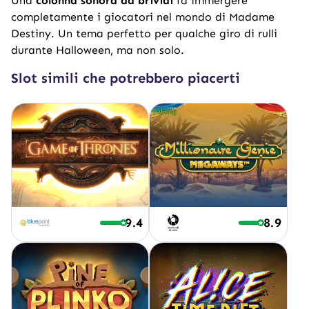
Una
colonna sonora da brividi
fa immergere
completamente i giocatori nel mondo di Madame
Destiny. Un tema perfetto per qualche giro di rulli
durante Halloween, ma non solo.
Slot simili che potrebbero piacerti
9.4
8.9