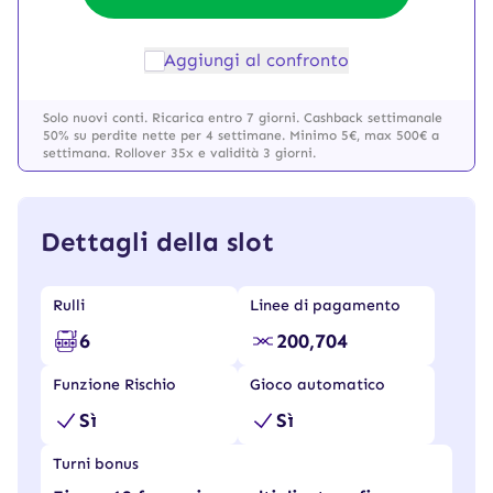
Aggiungi al confronto
Solo nuovi conti. Ricarica entro 7 giorni. Cashback settimanale
50% su perdite nette per 4 settimane. Minimo 5€, max 500€ a
settimana. Rollover 35x e validità 3 giorni.
Dettagli della slot
Rulli
Linee di pagamento
6
200,704
Funzione Rischio
Gioco automatico
Sì
Sì
Turni bonus