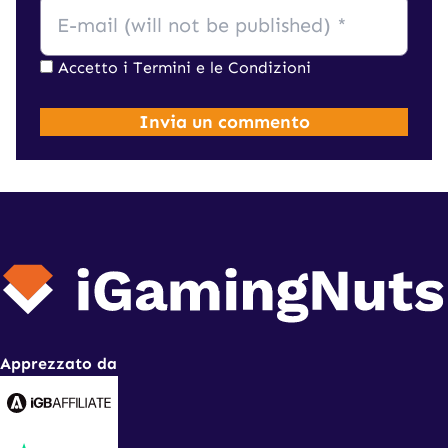
Accetto i
Termini e le Condizioni
Apprezzato da