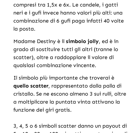
compresi tra 1,5x e 6x. Le candele, i gatti
neri e i gufi invece hanno valori più alti: una
combinazione di 6 gufi paga infatti 40 volte
la posta.
Madame Destiny è il
simbolo jolly
, ed è in
grado di sostituire tutti gli altri (tranne lo
scatter), oltre a raddoppiare il valore di
qualsiasi combinazione vincente.
Il simbolo più importante che troverai è
quello scatter
, rappresentato dalla palla di
cristallo. Se ne escono almeno 3 sui rulli, oltre
a moltiplicare la puntata vinta attivano la
funzione dei giri gratis.
3, 4, 5 o 6 simboli scatter danno un payout di