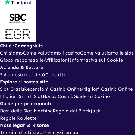
Chi è iGamingNuts
Chi siamo
Come valutiamo i casino
Come valutiamo le slot
Gioco responsabile
Affiliazioni
Informativa sui Cookie
Azienda & Settore
Sulla nostra società
Contatti
Esplora il nostro sito
Slot Gratis
Recensioni Casinò Online
Migliori Casinò Online
Migliori Siti di Slot
Bonus Casinò
Guide ai Casinò
Guide per principianti
Basi delle Slot Machine
Regole del Blackjack
Regole Roulette
Note legali & Risorse
Termini di utilizzo
Privacy
Sitemap