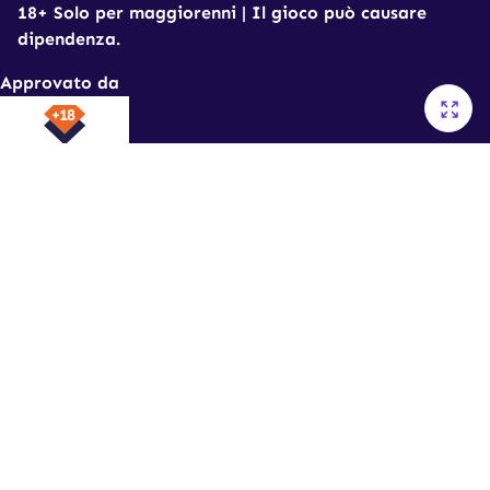
18+ Solo per maggiorenni | Il gioco può causare
dipendenza.
Approvato da
0
Confronta
Svuota