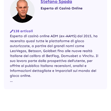
Stefano Spada
Esperto di Casinò Online
138 articoli
Esperto di casinò online ADM (ex-AAMS) dal 2015, ha
recensito quasi tutte le piattaforme di gioco
autorizzate, a partire dai grandi nomi come
LeoVegas, Betsson, Goldbet fino alle nuove realtà
italiane del calibro di BetFlag, Domusbet o Vincitu. Il
suo lavoro parte dalla prospettiva dell’utente, per
offrire al pubblico italiano recensioni, analisi e
informazioni dettagliate e imparziali sul mondo del
gioco online.
…