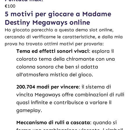
€100
5 motivi per giocare a Madame
Destiny Megaways online
Ho giocato parecchio a questa
demo slot online
,
cercando di verificarne le caratteristiche, e dalla mia
prova ho trovato ottimi motivi per provarla:
Tema ed effetti sonori vivaci
: esplora il
colorato tema della chiromante con una
colonna sonora che ben si adatta
all’atmosfera mistica del gioco.
200.704 modi per vincere
: il sistema di
vincita Megaways offre combinazioni di rulli
quasi infinite e contribuisce a variare il
gameplay.
Meccanismo di rulli a cascata
: quando si