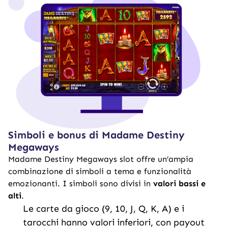
Simboli e bonus di Madame Destiny
Megaways
Madame Destiny Megaways slot offre un’ampia
combinazione di simboli a tema e funzionalità
emozionanti. I simboli sono divisi in
valori bassi e
alti
.
Le carte da gioco (9, 10, J, Q, K, A) e i
tarocchi hanno valori inferiori, con payout