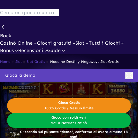
Back
Casinò Online
Giochi gratuiti
Slot
Tutti i Giochi
Bonus
Recensioni
Guide
Home
»
Slot
»
Slot Gratis
»
Madame Destiny Megaways Slot Gratis
Gioca la demo
Gioca Gratis
100% Gratis / Nessun limite
Gioco con soldi veri
Vai a NetBet Casinò
Cliccando sul pulsante "demo", confermo di avere almeno 18
anni.