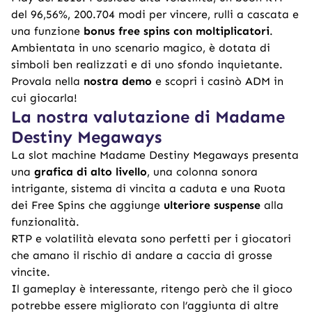
del 96,56%, 200.704 modi per vincere, rulli a cascata e
una funzione
bonus free spins con moltiplicatori
.
Ambientata in uno scenario magico, è dotata di
simboli ben realizzati e di uno sfondo inquietante.
Provala nella
nostra demo
e scopri i
casinò ADM
in
cui giocarla!
La nostra valutazione di Madame
Destiny Megaways
La slot machine Madame Destiny Megaways presenta
una
grafica di alto livello
, una colonna sonora
intrigante, sistema di vincita a caduta e una Ruota
dei Free Spins che aggiunge
ulteriore suspense
alla
funzionalità.
RTP e volatilità elevata sono perfetti per i giocatori
che amano il rischio di andare a caccia di grosse
vincite.
Il gameplay è interessante, ritengo però che il gioco
potrebbe essere migliorato con l’aggiunta di altre