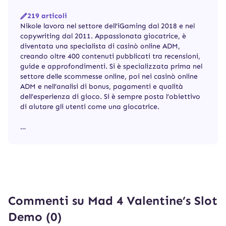
219 articoli
Nikole lavora nel settore dell’iGaming dal 2018 e nel
copywriting dal 2011. Appassionata giocatrice, è
diventata una specialista di casinò online ADM,
creando oltre 400 contenuti pubblicati tra recensioni,
guide e approfondimenti. Si è specializzata prima nel
settore delle scommesse online, poi nei casinò online
ADM e nell’analisi di bonus, pagamenti e qualità
dell’esperienza di gioco. Si è sempre posta l’obiettivo
di aiutare gli utenti come una giocatrice.
…
Commenti su Mad 4 Valentine’s Slot
Demo (0)