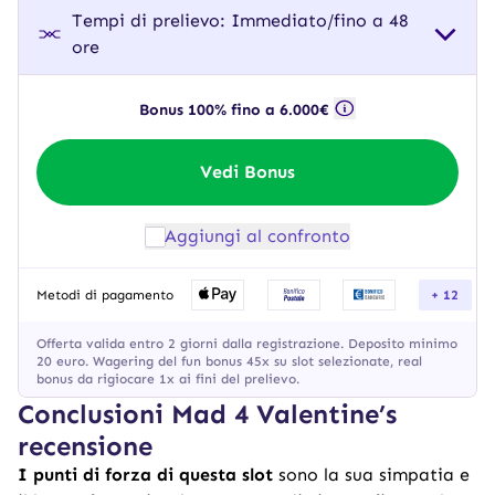
Tempi di prelievo: Immediato/fino a 48
ore
Bonus 100% fino a 6.000€
Vedi Bonus
Aggiungi al confronto
Metodi di pagamento
+ 12
Offerta valida entro 2 giorni dalla registrazione. Deposito minimo
20 euro. Wagering del fun bonus 45x su slot selezionate, real
bonus da rigiocare 1x ai fini del prelievo.
Conclusioni Mad 4 Valentine’s
recensione
I punti di forza di questa slot
sono la sua simpatia e