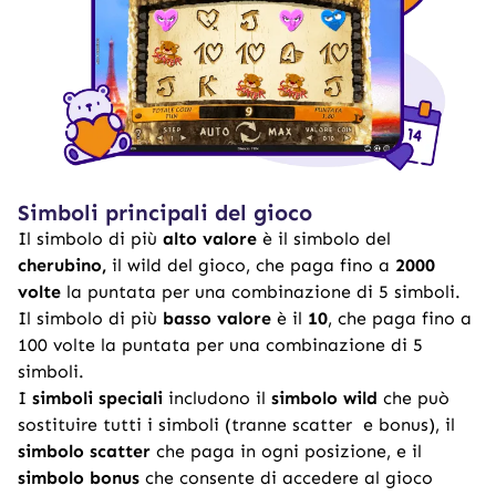
Simboli principali del gioco
Il simbolo di più
alto valore
è il simbolo del
cherubino,
il wild del gioco, che paga fino a
2000
volte
la puntata per una combinazione di 5 simboli.
Il simbolo di più
basso valore
è il
10
, che paga fino a
100 volte la puntata per una combinazione di 5
simboli.
I
simboli speciali
includono il
simbolo wild
che può
sostituire tutti i simboli (tranne scatter e bonus), il
simbolo scatter
che paga in ogni posizione, e il
simbolo bonus
che consente di accedere al gioco