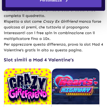
Personalizza
Parigi. Nel complesso, la grafica è una simpatica
variazione sul tema e la musichetta di sottofondo
completa il quadretto.
Rispetto a slot come
Crazy Ex Girlfriend
manca forse
qualcosa ai premi, che tuttavia si propongono
interessanti con i free spin in combinazione con il
moltiplicatore fino a 10x.
Per apprezzare questa differenza, prova la slot Mad 4
Valentine’s gratis in alto su questa pagina.
Slot simili a Mad 4 Valentine’s