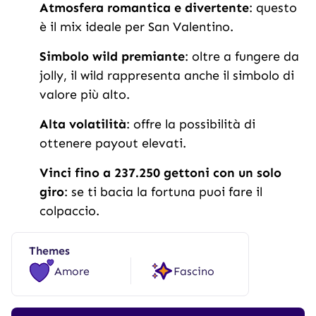
Atmosfera romantica e divertente
: questo
è il mix ideale per San Valentino.
Simbolo wild premiante
: oltre a fungere da
jolly, il wild rappresenta anche il simbolo di
valore più alto.
Alta volatilità
: offre la possibilità di
ottenere payout elevati.
Vinci fino a 237.250 gettoni con un solo
giro
: se ti bacia la fortuna puoi fare il
colpaccio.
Themes
Amore
Fascino