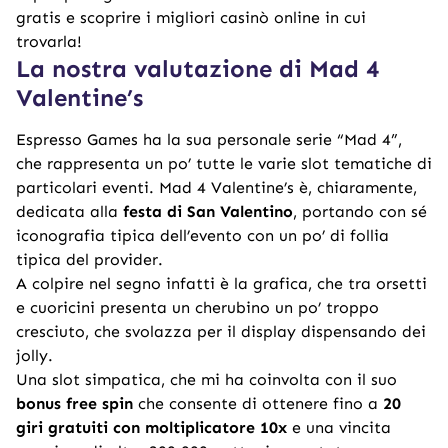
gratis e scoprire i migliori casinò online in cui
trovarla!
La nostra valutazione di Mad 4
Valentine’s
Espresso Games ha la sua personale serie “Mad 4”,
che rappresenta un po’ tutte le varie slot tematiche di
particolari eventi. Mad 4 Valentine’s è, chiaramente,
dedicata alla
festa di San Valentino
, portando con sé
iconografia tipica dell’evento con un po’ di follia
tipica del provider.
A colpire nel segno infatti è la grafica, che tra orsetti
e cuoricini presenta un cherubino un po’ troppo
cresciuto, che svolazza per il display dispensando dei
jolly.
Una slot simpatica, che mi ha coinvolta con il suo
bonus free spin
che consente di ottenere fino a
20
giri gratuiti con moltiplicatore 10x
e una vincita