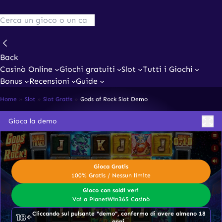
Back
Casinò Online
Giochi gratuiti
Slot
Tutti i Giochi
Bonus
Recensioni
Guide
Home
»
Slot
»
Slot Gratis
»
Gods of Rock Slot Demo
Gioca la demo
Gioca Gratis
100% Gratis / Nessun limite
Gioco con soldi veri
Vai a PlanetWin365 Casinò
Cliccando sul pulsante "demo", confermo di avere almeno 18
anni.