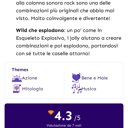
alla colonna sonora rock sono una delle
combinazioni più originali che abbia mai
visto. Molto coinvolgente e divertente!
Wild che esplodono
: un po’ come in
Esqueleto Explosivo, i jolly aiutano a creare
combinazioni e poi esplodono, portandosi
con sé tutte le caselle attorno!
Themes
Azione
Bene e Male
Mitologia
Musica
4.3
/5
Valutazione da 7 voti