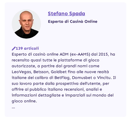
Stefano Spada
Esperto di Casinò Online
139 articoli
Esperto di casinò online ADM (ex-AAMS) dal 2015, ha
recensito quasi tutte le piattaforme di gioco
autorizzate, a partire dai grandi nomi come
LeoVegas, Betsson, Goldbet fino alle nuove realtà
italiane del calibro di BetFlag, Domusbet o Vincitu. Il
suo lavoro parte dalla prospettiva dell’utente, per
offrire al pubblico italiano recensioni, analisi e
informazioni dettagliate e imparziali sul mondo del
gioco online.
…