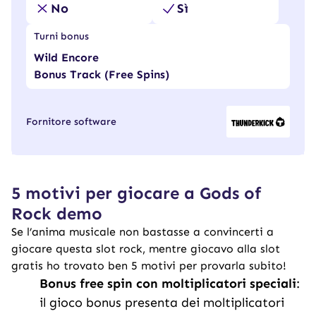
No
Sì
Turni bonus
Wild Encore
Bonus Track (Free Spins)
Fornitore software
5 motivi per giocare a Gods of
Rock demo
Se l’anima musicale non bastasse a convincerti a
giocare questa slot rock, mentre giocavo alla
slot
gratis
ho trovato ben 5 motivi per provarla subito!
Bonus free spin con moltiplicatori speciali
:
il gioco bonus presenta dei moltiplicatori