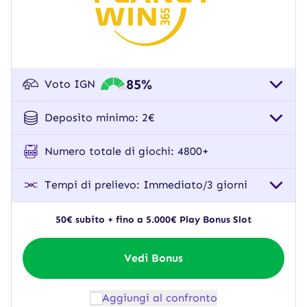
85%
Voto IGN
Deposito minimo: 2€
Numero totale di giochi: 4800+
Tempi di prelievo: Immediato/3 giorni
50€ subito + fino a 5.000€ Play Bonus Slot
Vedi Bonus
Aggiungi al confronto