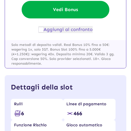
Vedi Bonus
Aggiungi al confronto
Solo metodi di deposito validi. Real Bonus 10% fino a 50€:
wagering 1x, solo IGT. Bonus Slot 100% fino a 5.000€
(4×1.250€): wagering 40x. Deposito minimo 20€. Valido 3 gg.
Cap conversione 50%. Solo provider selezionati. 18+. Gioca
responsabilmente.
Dettagli della slot
Rulli
Linee di pagamento
6
466
Funzione Rischio
Gioco automatico