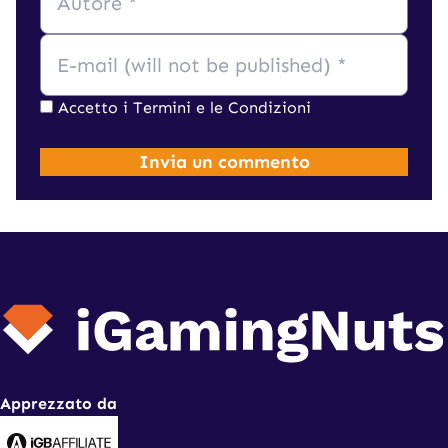
Accetto i
Termini e le Condizioni
Apprezzato da