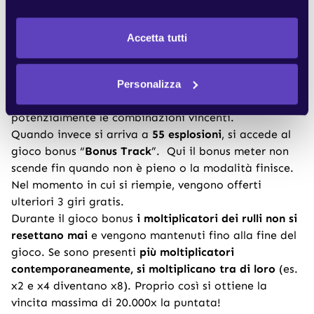
Bonus Gods of Rock: Wild Encore e Bonus
Track
Accetta tutti
Per ogni simbolo che esplode, i misuratori ai lati del
display vengono progressivamente riempiti.
Con
30 esplosioni
si attiva la funzione “
Wild Encore
”,
Personalizza
che offre wild casuali e aggiuntivi, per aumentare
potenzialmente le combinazioni vincenti.
Quando invece si arriva a
55 esplosioni
, si accede al
gioco bonus “
Bonus Track
”. Qui il bonus meter non
scende fin quando non è pieno o la modalità finisce.
Nel momento in cui si riempie, vengono offerti
ulteriori 3 giri gratis.
Durante il gioco bonus
i moltiplicatori dei rulli non si
resettano mai
e vengono mantenuti fino alla fine del
gioco. Se sono presenti
più moltiplicatori
contemporaneamente, si moltiplicano tra di loro
(es.
x2 e x4 diventano x8). Proprio così si ottiene la
vincita massima di 20.000x la puntata!