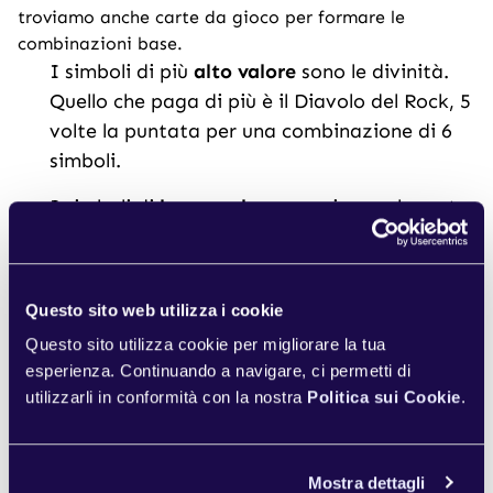
troviamo anche carte da gioco per formare le
combinazioni base.
I simboli di più
alto valore
sono le divinità.
Quello che paga di più è il Diavolo del Rock, 5
volte la puntata per una combinazione di 6
simboli.
I simboli di
basso valore
sono invece le carte
da poker. L’Asso è l’unico ad avere una
vincita superiore a 1x la puntata per una
combinazione di 6 simboli.
Questo sito web utilizza i cookie
Il simbolo
speciale
è il WILD che oltre a
Questo sito utilizza cookie per migliorare la tua
sostituire tutti gli altri simboli del gioco per
esperienza. Continuando a navigare, ci permetti di
utilizzarli in conformità con la nostra
Politica sui Cookie
.
la creazione delle combinazioni vincenti,
attiva i moltiplicatori della colonna in cui
esce ed esplode, lasciando spazio ad altri
Mostra dettagli
simboli.