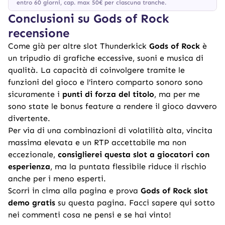
entro 60 giorni, cap. max 50€ per ciascuna tranche.
Conclusioni su Gods of Rock
recensione
Come già per altre
slot Thunderkick
Gods of Rock
è
un tripudio di grafiche eccessive, suoni e musica di
qualità. La capacità di coinvolgere tramite le
funzioni del gioco e l’intero comparto sonoro sono
sicuramente i
punti di forza del titolo
, ma per me
sono state le bonus feature a rendere il gioco davvero
divertente.
Per via di una combinazioni di volatilità alta, vincita
massima elevata e un RTP accettabile ma non
eccezionale,
consiglierei questa slot a giocatori con
esperienza
, ma la puntata flessibile riduce il rischio
anche per i meno esperti.
Scorri in cima alla pagina e prova
Gods of Rock slot
demo gratis
su questa pagina. Facci sapere qui sotto
nei commenti cosa ne pensi e se hai vinto!