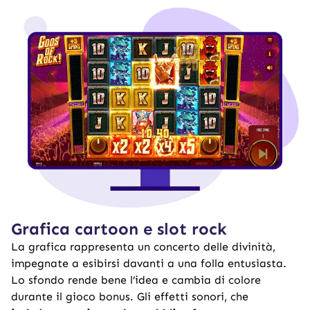
Grafica cartoon e slot rock
La grafica rappresenta un concerto delle divinità,
impegnate a esibirsi davanti a una folla entusiasta.
Lo sfondo rende bene l’idea e cambia di colore
durante il gioco bonus. Gli effetti sonori, che