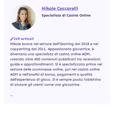
Nikole Ceccarelli
Specialista di Casinò Online
219 articoli
Nikole lavora nel settore dell’iGaming dal 2018 e nel
copywriting dal 2011. Appassionata giocatrice, è
diventata una specialista di casinò online ADM,
creando oltre 400 contenuti pubblicati tra recensioni,
guide e approfondimenti. Si è specializzata prima nel
settore delle scommesse online, poi nei casinò online
ADM e nell’analisi di bonus, pagamenti e qualità
dell’esperienza di gioco. Si è sempre posta l’obiettivo
di aiutare gli utenti come una giocatrice.
…