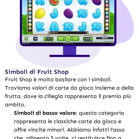
Simboli di Fruit Shop
Fruit Shop è molto basilare con i simboli.
Troviamo valori di carte da gioco insieme a della
frutta, dove la ciliegia rappresenta il premio più
ambito.
Simboli di basso valore
: questa categoria
rappresenta le classiche carte da gioco e
offre vincite minori. Abbiamo infatti l’asso
che, allineato 5 volte, ci restituisce fino a