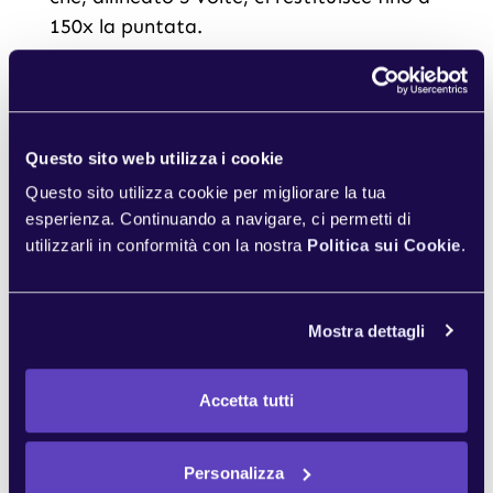
150x la puntata.
Simboli di alto valore
: qui invece vediamo il
“Fruit” Shop. Abbiamo quindi Ciliegie,
Prugne, Limoni, Arance e Angurie. Allineando
Questo sito web utilizza i cookie
5 succose ciliegie potremo vincere fino a 2000
volte la puntata.
Questo sito utilizza cookie per migliorare la tua
L’unico simbolo speciale all’interno del gioco è l’icona
esperienza. Continuando a navigare, ci permetti di
“Fruit Shop”, ovvero il
Wild
.
utilizzarli in conformità con la nostra
Politica sui Cookie
.
Modalità
Bonus: i Free Spin
La
funzione Free Spin
di Fruit Shop è il cuore del
gioco e si attiva in modo particolare:
non servono
Mostra dettagli
simboli Scatter
, ma basta ottenere combinazioni
vincenti con i
simboli di frutta
.
Accetta tutti
Durante questa modalità, il simbolo Wild (il chiosco
su cui è scritto “Fruit Shop”) ha un moltiplicatore x2.
Accoppiato con il
moltiplicatore fisso a 2x
, ogni
Personalizza
vincita ottenuta tramite Wild sarà x4.