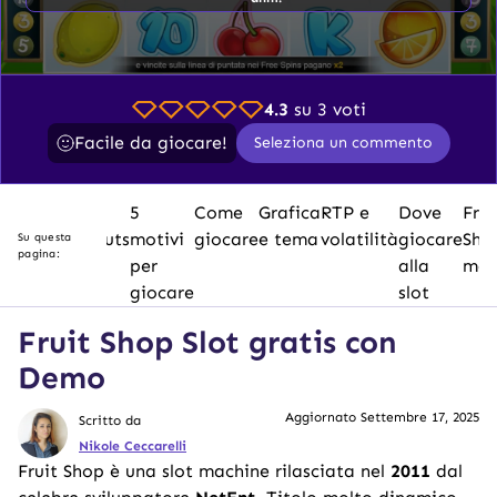
4.3
su 3 voti
Facile da giocare!
Seleziona un commento
Punteggio
5
Come
Grafica
RTP e
Dove
Frui
iGamingNuts
motivi
giocare
e tema
volatilità
giocare
Sho
Su questa
pagina:
per
alla
mob
giocare
slot
Fruit Shop Slot gratis con
Demo
Aggiornato Settembre 17, 2025
Scritto da
Nikole Ceccarelli
Fruit Shop è una slot machine rilasciata nel
2011
dal