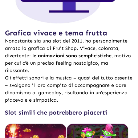
Grafica vivace e tema frutta
Nonostante sia una slot del 2011, ho personalmente
amato la grafica di Fruit Shop. Vivace, colorata,
divertente:
le animazioni sono semplicistiche
, motivo
per cui c’è un preciso feeling nostalgico, ma
rilassante.
Gli effetti sonori e la musica – quasi del tutto assente
– svolgono il loro compito di accompagnare e dare
dinamismo al gameplay, risultando in un’esperienza
piacevole e simpatica.
Slot simili che potrebbero piacerti