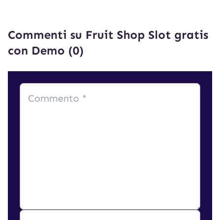
Commenti su Fruit Shop Slot gratis
con Demo (0)