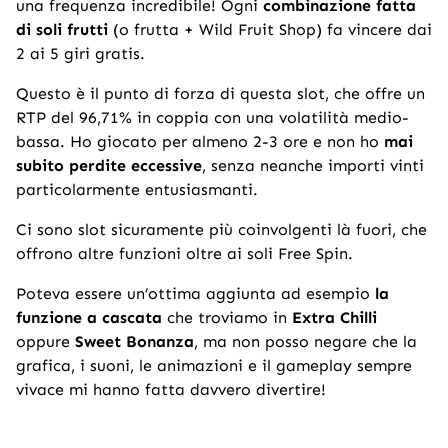
una frequenza incredibile! Ogni
combinazione fatta
di soli frutti
(o frutta + Wild Fruit Shop) fa vincere dai
2 ai 5 giri gratis.
Questo è il punto di forza di questa slot, che offre un
RTP del 96,71% in coppia con una volatilità medio-
bassa. Ho giocato per almeno 2-3 ore e non ho
mai
subito perdite eccessive
, senza neanche importi vinti
particolarmente entusiasmanti.
Ci sono slot sicuramente più coinvolgenti là fuori, che
offrono altre funzioni oltre ai soli Free Spin.
Poteva essere un’ottima aggiunta ad esempio
la
funzione a cascata
che troviamo in
Extra Chilli
oppure
Sweet Bonanza
, ma non posso negare che la
grafica, i suoni, le animazioni e il gameplay sempre
vivace mi hanno fatta davvero divertire!