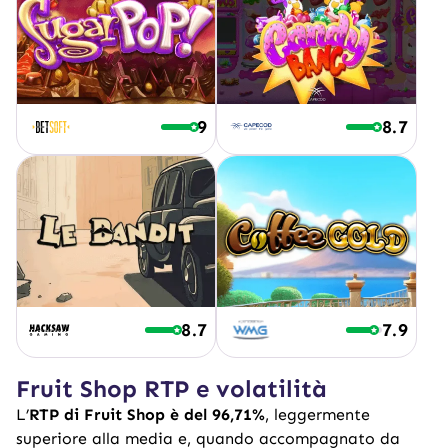
9
8.7
8.7
7.9
Fruit Shop RTP e volatilità
L’
RTP di Fruit Shop è del 96,71%
, leggermente
superiore alla media e, quando accompagnato da