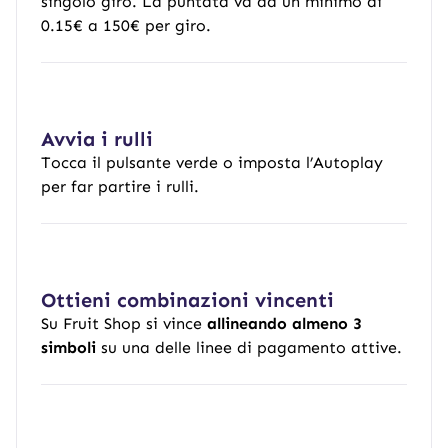
singolo giro. La puntata va da un minimo di
0.15€ a 150€ per giro.
Avvia i rulli
Tocca il pulsante verde o imposta l’Autoplay
per far partire i rulli.
Ottieni combinazioni vincenti
Su Fruit Shop si vince
allineando almeno 3
simboli
su una delle linee di pagamento attive.