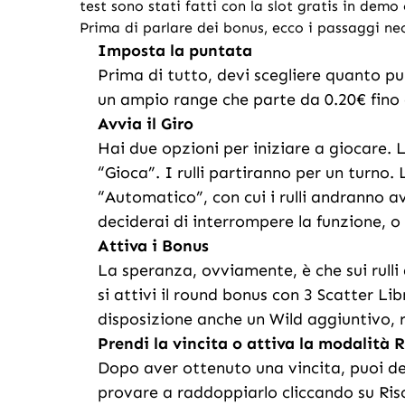
test sono stati fatti con la
slot gratis in demo
Prima di parlare dei bonus, ecco i passaggi nec
Imposta la puntata
Prima di tutto, devi scegliere quanto pu
un ampio range che parte da 0.20€ fino 
Avvia il Giro
Hai due opzioni per iniziare a giocare. 
“Gioca”. I rulli partiranno per un turno. 
“Automatico”, con cui i rulli andranno a
deciderai di interrompere la funzione, o 
Attiva i Bonus
La speranza, ovviamente, è che sui rull
si attivi il round bonus con 3 Scatter Li
disposizione anche un Wild aggiuntivo,
Prendi la vincita o attiva la modalità R
Dopo aver ottenuto una vincita, puoi de
provare a raddoppiarlo cliccando su Risch