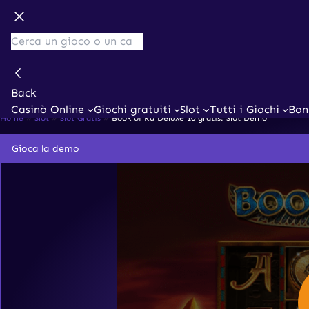
Back
Casinò Online
Giochi gratuiti
Slot
Tutti i Giochi
Bon
Home
»
Slot
»
Slot Gratis
»
Book of Ra Deluxe 10 gratis: Slot Demo
Gioca la demo