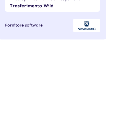
Trasferimento Wild
Fornitore software