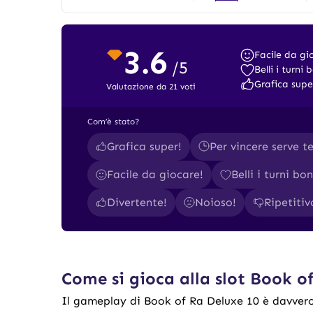
3.6
Facile da gi
/5
Belli i turni 
Grafica supe
Valutazione da 21 voti
Com’è stato?
Grafica super!
Per vincere serve 
Facile da giocare!
Belli i turni bo
Divertente!
Noioso!
Ripetitiv
Come si gioca alla slot Book o
Il gameplay di Book of Ra Deluxe 10 è davvero 