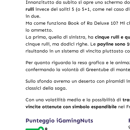
Innanzitutto da subito si apre uno schermo dov
rulli
invece dei soliti 5 (o 5+1, come nel caso d
in due.
Ma come funziona Book of Ra Deluxe 10? Mi ci s
lo ammetto.
La prima, quella di sinistra, ha
cinque rulli e q
cinque rulli, ma dodici righe. Le
payline sono 1
risultando in un sistema di vincita piuttosto c
Per quanto riguarda la resa grafica e le animaz
confermando la volontà di Greentube di mante
Sullo sfondo avremo un deserto con piramidi i
classici della saga.
Con una volatilità media e la possibilità di
tra
vincite ottenute con simbolo espandibile
nei F
Punteggio iGamingNuts
8