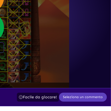
Facile da giocare!
Seleziona un commento