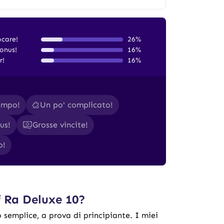
ocare!
26%
bonus!
16%
r!
16%
tempo!
Un po' complicato!
nus!
Grosse vincite!
o!
f Ra Deluxe 10?
semplice, a prova di principiante. I miei