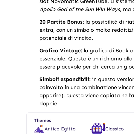
slot Novomatic GreenTube
. Il siste
Apollo God of the Sun Win Ways
, ma 
20 Partite Bonus
: la possibilità di ri
extra, con un simbolo molto redditizio 
potenziale di vincita.
Grafica Vintage:
la grafica di Book 
essenziale. Questo è un richiamo alla 
essere piacevole per chi cerca un gio
Simboli espandibili:
in questa version
coinvolto in una combinazione vincent
apparire), questa viene copiata nell’a
doppie.
Themes
Antico Egitto
Classico