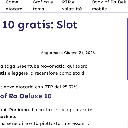
Come
Grafica e
RTP e
Book of Ra Delu
giocare
tema
volatilità
mobile
10 gratis: Slot
Aggiornato Giugno 24, 2026
ella saga Greentube Novomatic, qui sopra
tis
e leggere la recensione completa di
ot
dove giocarla con RTP del 95,02%!
of Ra Deluxe 10
ni. Parliamo di una tra le più apprezzate
machine
.
a serie di novità piuttosto interessanti.