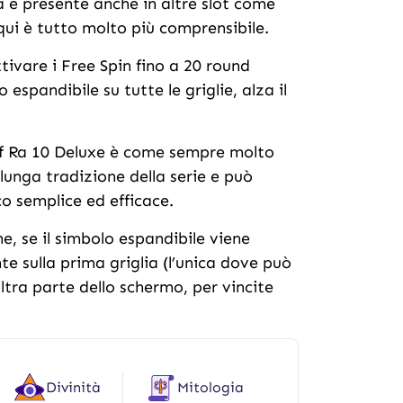
ma è presente anche in altre slot come
qui è tutto molto più comprensibile.
attivare i Free Spin fino a 20 round
espandibile su tutte le griglie, alza il
of Ra 10 Deluxe è come sempre molto
lunga tradizione della serie e può
co semplice ed efficace.
e, se il simbolo espandibile viene
e sulla prima griglia (l’unica dove può
ltra parte dello schermo, per vincite
Divinità
Mitologia