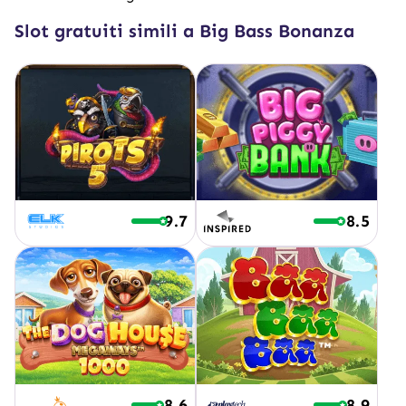
Slot gratuiti simili a Big Bass Bonanza
9.7
8.5
8.6
8.9