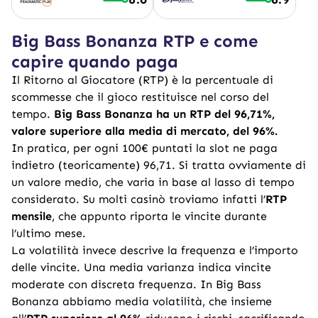
Big Bass Bonanza RTP e come
capire quando paga
Il Ritorno al Giocatore (RTP) è la percentuale di
scommesse che il gioco restituisce nel corso del
tempo.
Big Bass Bonanza ha un RTP del 96,71%,
valore superiore alla media di mercato, del 96%.
In pratica, per ogni 100€ puntati la slot ne paga
indietro (teoricamente) 96,71. Si tratta ovviamente di
un valore medio, che varia in base al lasso di tempo
considerato. Su molti casinò troviamo infatti l’
RTP
mensile
, che appunto riporta le vincite durante
l’ultimo mese.
La volatilità invece descrive la frequenza e l’importo
delle vincite. Una media varianza indica vincite
moderate con discreta frequenza. In Big Bass
Bonanza abbiamo media volatilità, che insieme