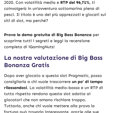
2020. Con volatilità media e
RTP del 96,71%
, ti
coinvolgerà in un’avventura sottomarina piena di
pesci. Il titolo è uno dei più apprezzati e giocati sui
siti di slot
, ma perché?
Prova la demo gratuita di Big Bass Bonanza
per
scoprirne tutti i segreti e leggi la recensione
completa di iGamingNuts!
La nostra valutazione di Big Bass
Bonanza Gratis
Dopo aver giocato a questa
slot Pragmatic
, posso
consigliarla a chi vuole trascorrere
un po’ di tempo
rilassandosi
. La volatilità medio-bassa e un RTP di
tutto rispetto rendono questa slot adatta ai
giocatori che non amano rischiare troppo.
Tuttavia, anche chi vuole mettere alla prova la
fortuna può trovarla interessante, grazie alle sue