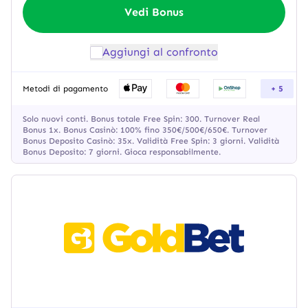
Vedi Bonus
Aggiungi al confronto
Metodi di pagamento
+ 5
Solo nuovi conti. Bonus totale Free Spin: 300. Turnover Real
Bonus 1x. Bonus Casinò: 100% fino 350€/500€/650€. Turnover
Bonus Deposito Casinò: 35x. Validità Free Spin: 3 giorni. Validità
Bonus Deposito: 7 giorni. Gioca responsabilmente.