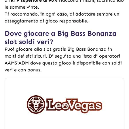
all’
RTP superiore al 96%
riducono i rischi, sacrificando
le somme vinte.
Ti raccomando, in ogni caso, di adottare sempre un
atteggiamento di gioco responsabile.
Dove giocare a Big Bass Bonanza
slot soldi veri?
Puoi giocare alla
slot gratis
Big Bass Bonanza in
molti dei siti sicuri. Di seguito una lista di operatori
AAMS ADM dove questo gioco è disponibile con soldi
veri e con bonus.