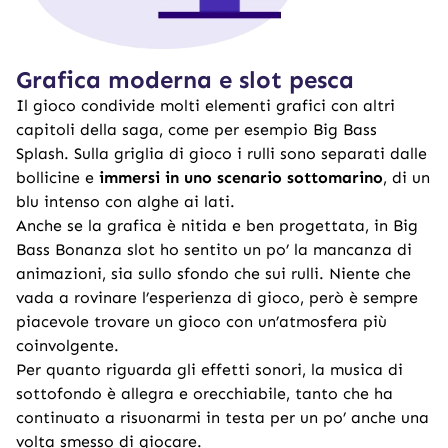
Grafica moderna e slot pesca
Il gioco condivide molti elementi grafici con altri
capitoli della saga, come per esempio
Big Bass
Splash
. Sulla griglia di gioco i rulli sono separati dalle
bollicine e
immersi in uno scenario sottomarino
, di un
blu intenso con alghe ai lati.
Anche se la grafica è nitida e ben progettata, in Big
Bass Bonanza slot ho sentito un po’ la mancanza di
animazioni, sia sullo sfondo che sui rulli. Niente che
vada a rovinare l’esperienza di gioco, però è sempre
piacevole trovare un gioco con un’atmosfera più
coinvolgente.
Per quanto riguarda gli effetti sonori, la musica di
sottofondo è allegra e orecchiabile, tanto che ha
continuato a risuonarmi in testa per un po’ anche una
volta smesso di giocare.