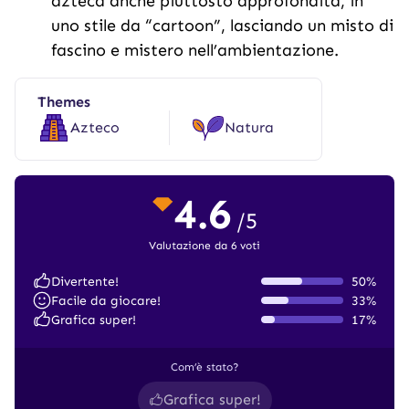
azteca anche piuttosto approfondita, in
uno stile da “cartoon”, lasciando un misto di
fascino e mistero nell’ambientazione.
Themes
Azteco
Natura
4.6
/5
Valutazione da 6 voti
Divertente!
50%
Facile da giocare!
33%
Grafica super!
17%
Com’è stato?
Grafica super!