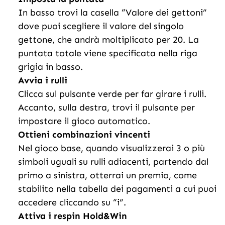
In basso trovi la casella “Valore dei gettoni”
dove puoi scegliere il valore del singolo
gettone, che andrà moltiplicato per 20. La
puntata totale viene specificata nella riga
grigia in basso.
Avvia i rulli
Clicca sul pulsante verde per far girare i rulli.
Accanto, sulla destra, trovi il pulsante per
impostare il gioco automatico.
Ottieni combinazioni vincenti
Nel gioco base, quando visualizzerai 3 o più
simboli uguali su rulli adiacenti, partendo dal
primo a sinistra, otterrai un premio, come
stabilito nella tabella dei pagamenti a cui puoi
accedere cliccando su “i”.
Attiva i respin Hold&Win