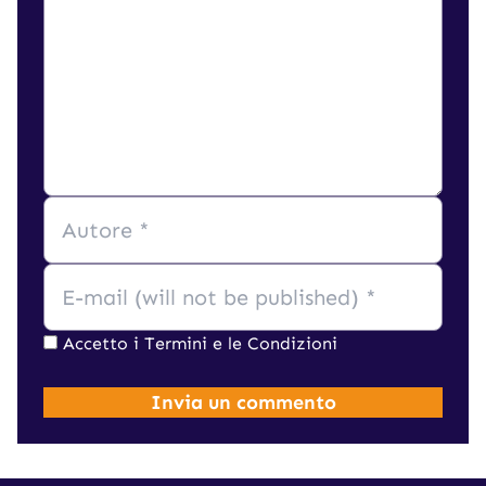
Accetto i
Termini e le Condizioni