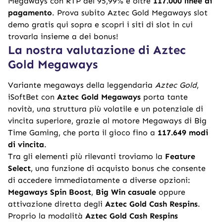
Megaways con RTP del 95,99% e oltre
117.000 linee di
pagamento
. Prova subito Aztec Gold Megaways slot
demo gratis qui sopra e scopri i
siti di slot
in cui
trovarla insieme a dei bonus!
La nostra valutazione di Aztec
Gold Megaways
Variante megaways della leggendaria
Aztec Gold
,
iSoftBet con
Aztec Gold Megaways
porta tante
novità, una struttura più volatile e un potenziale di
vincita superiore, grazie al motore Megaways di Big
Time Gaming, che porta il gioco fino a
117.649 modi
di vincita
.
Tra gli elementi più rilevanti troviamo la
Feature
Select
, una funzione di acquisto bonus che consente
di accedere immediatamente a diverse opzioni:
Megaways Spin Boost
,
Big Win casuale
oppure
attivazione diretta degli
Aztec Gold Cash Respins
.
Proprio la modalità
Aztec Gold Cash Respins