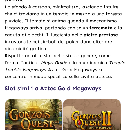
Lo sfondo è cartoon, minimalista, lasciando intuire
che ci troviamo in un tempio in mezzo a una foresta
pluviale. Il tempio si anima quando il meccanismo
Megaways arriva, portando con se un
terremoto
e la
caduta di blocchi. Il luccichio delle
pietre preziose
incastonate nei simboli del poker dona ulteriore
dinamicità grafica.
Rispetto ad altre slot dello stesso genere, come
l’ormai “antica”
Maya Gold
e e la più dinamica
Temple
Tumble Megaways
, Aztec Gold Megaways si
concentra in modo specifico sulla civiltà azteca.
Slot simili a Aztec Gold Megaways