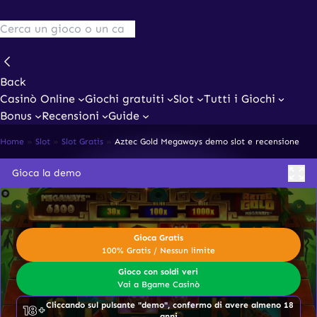
Back
Casinò Online
Giochi gratuiti
Slot
Tutti i Giochi
Bonus
Recensioni
Guide
Home
»
Slot
»
Slot Gratis
»
Aztec Gold Megaways demo slot e recensione
Gioca la demo
Gioca Gratis
100% Gratis / Nessun limite
Gioco con soldi veri
Vai a Bgame Casinò
Cliccando sul pulsante "demo", confermo di avere almeno 18
anni.