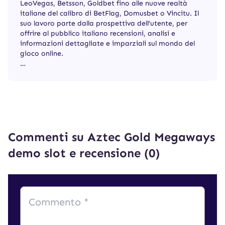
LeoVegas, Betsson, Goldbet fino alle nuove realtà
italiane del calibro di BetFlag, Domusbet o Vincitu. Il
suo lavoro parte dalla prospettiva dell’utente, per
offrire al pubblico italiano recensioni, analisi e
informazioni dettagliate e imparziali sul mondo del
gioco online.
…
Commenti su Aztec Gold Megaways
demo slot e recensione (0)