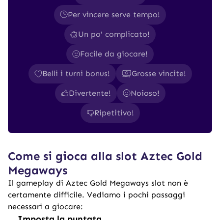
Per vincere serve tempo!
Un po' complicato!
Facile da giocare!
Belli i turni bonus!
Grosse vincite!
Divertente!
Noioso!
Ripetitivo!
Come si gioca alla slot Aztec Gold
Megaways
Il gameplay di Aztec Gold Megaways slot non è
certamente difficile. Vediamo i pochi passaggi
necessari a giocare:
Imposta la puntata