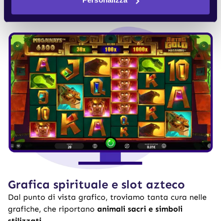
valori dei Sun Disc vengono moltiplicati per la
puntata totale
.
Grafica spirituale e slot azteco
Dal punto di vista grafico, troviamo tanta cura nelle
grafiche, che riportano
animali sacri e simboli
stilizzati
.