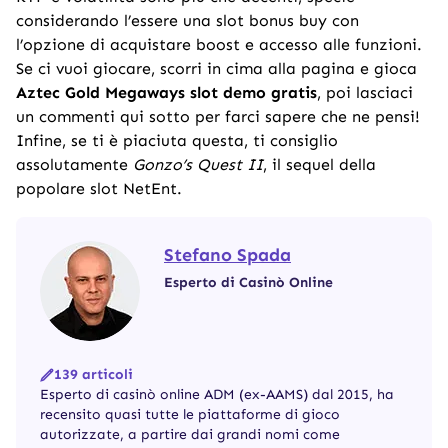
considerando l’essere una
slot bonus buy
con
l’opzione di acquistare boost e accesso alle funzioni.
Se ci vuoi giocare, scorri in cima alla pagina e gioca
Aztec Gold Megaways slot demo gratis
, poi lasciaci
un commenti qui sotto per farci sapere che ne pensi!
Infine, se ti è piaciuta questa, ti consiglio
assolutamente
Gonzo’s Quest II
, il sequel della
popolare slot NetEnt.
Stefano Spada
Esperto di Casinò Online
139 articoli
Esperto di casinò online ADM (ex-AAMS) dal 2015, ha
recensito quasi tutte le piattaforme di gioco
autorizzate, a partire dai grandi nomi come