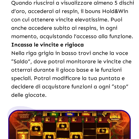
Quando riuscirai a visualizzare almeno 5 dischi
d’oro, accederai ai respin, il bouns Hold&Win
con cui ottenere vincite elevatissime. Puoi
anche accedere subito ai respins, in ogni
momento, acquistando l’accesso alla funzione.
Incassa le vincite e rigioca
Nella riga grigia in basso trovi anche la voce
“Saldo”, dove potrai monitorare le vincite che
otterrai durante il gioco base e le funzioni
speciali. Potrai modificare la tua puntata e
decidere di acquistare funzioni a ogni “stop”
delle giocate.