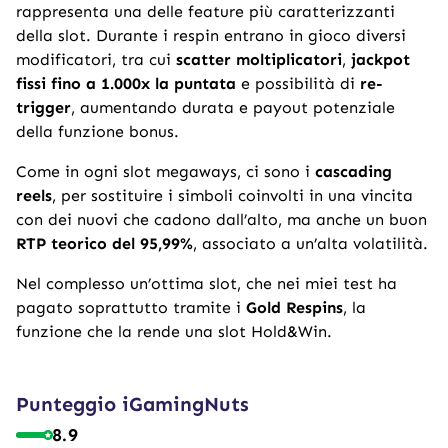
rappresenta una delle feature più caratterizzanti
della slot. Durante i respin entrano in gioco diversi
modificatori, tra cui
scatter moltiplicatori
,
jackpot
fissi fino a 1.000x la puntata
e possibilità di
re-
trigger
, aumentando durata e payout potenziale
della funzione bonus.
Come in ogni slot megaways, ci sono i
cascading
reels
, per sostituire i simboli coinvolti in una vincita
con dei nuovi che cadono dall’alto, ma anche un buon
RTP teorico del 95,99%
, associato a un’alta volatilità.
Nel complesso un’ottima slot, che nei miei test ha
pagato soprattutto tramite i
Gold Respins
, la
funzione che la rende una
slot Hold&Win
.
Punteggio iGamingNuts
8.9