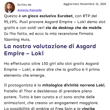
Aggiornato Novembre 21, 2025
Scritto da
Antonio Pannella
Questo è
un gioco esclusivo Eurobet
, con RTP del
95,19%. Puoi provare Asgard Empire – Loki demo slot
gratis e con soldi veri
sia da desktop che da mobile
.
Io l’ho fatto, ed ecco la mia recensione firmata
iGaming Nuts.
La nostra valutazione di Asgard
Empire – Loki
Ho effettuato oltre 150 giri alla
slot gratis
Asgard
Empire – Loki, e devo dire che la grafica è il primo
elemento che emerge.
Il protagonista è la
mitologica divinità norrena Loki
,
fratello di Thor e desideroso di prendere pieno
potere. Tutto è ben curato e ci sono anche delle
animazioni, che creano un engagement maggiore.
La possibilità di ambire ai Free Spin e la
vincita