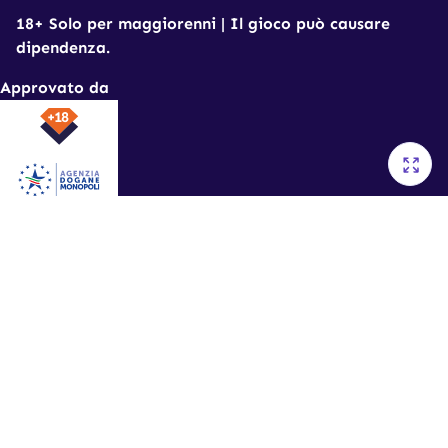
18+ Solo per maggiorenni | Il gioco può causare
dipendenza.
Approvato da
0
Confronta
Svuota