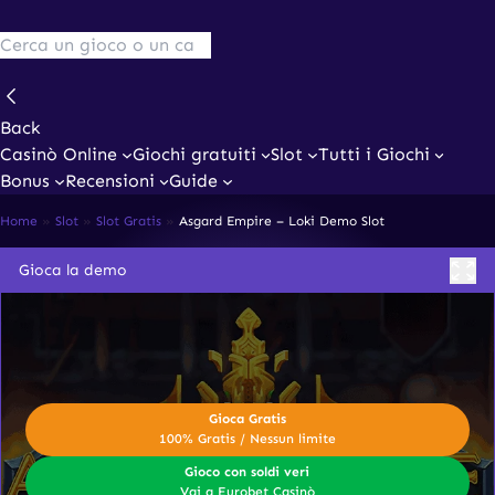
Back
Casinò Online
Giochi gratuiti
Slot
Tutti i Giochi
Bonus
Recensioni
Guide
Home
»
Slot
»
Slot Gratis
»
Asgard Empire – Loki Demo Slot
Gioca la demo
Gioca Gratis
100% Gratis / Nessun limite
Gioco con soldi veri
Vai a Eurobet Casinò