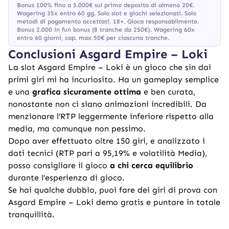
Bonus 100% fino a 5.000€ sul primo deposito di almeno 20€.
Wagering 35x entro 60 gg. Solo slot e giochi selezionati. Solo
metodi di pagamento accettati. 18+. Gioca responsabilmente.
Bonus 2.000 in fun bonus (8 tranche da 250€). Wagering 60x
entro 60 giorni, cap. max 50€ per ciascuna tranche.
Conclusioni Asgard Empire – Loki
La slot Asgard Empire – Loki è un gioco che sin dai
primi giri mi ha incuriosito. Ha un gameplay semplice
e una
grafica sicuramente ottima
e ben curata,
nonostante non ci siano animazioni incredibili. Da
menzionare l’RTP leggermente inferiore rispetto alla
media, ma comunque non pessimo.
Dopo aver effettuato oltre 150 giri, e analizzato i
dati tecnici (RTP pari a 95,19% e volatilità Media),
posso consigliare il gioco
a chi cerca equilibrio
durante l’esperienza di gioco.
Se hai qualche dubbio, puoi fare dei giri di prova con
Asgard Empire – Loki demo gratis e puntare in totale
tranquillità.