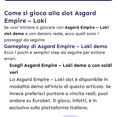
Come si gioca alla slot Asgard
Empire – Loki
Se vuoi iniziare a giocare con
Asgard Empire – Loki
slot demo
e con denaro reale, ecco quali sono i
passaggi da seguire.
Gameplay di Asgard Empire – Loki demo
Ecco i pochi e semplici step da seguire per evitare
errori.
Scegli Asgard Empire – Loki demo o con soldi
veri
La Asgard Empire – Loki slot è disponibile in
modalità demo all’inizio di questo articolo. Se
invece preferisci puntare a vincite reali, puoi
andare su Eurobet. Il gioco, infatti, è in
esclusiva sulla piattaforma italiana.