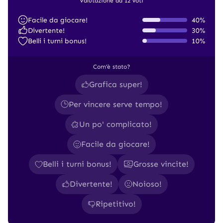
Valutazione da 12 voti
Facile da giocare!
40%
Divertente!
30%
Belli i turni bonus!
10%
Com’è stato?
Grafica super!
Per vincere serve tempo!
Un po' complicato!
Facile da giocare!
Belli i turni bonus!
Grosse vincite!
Divertente!
Noioso!
Ripetitivo!