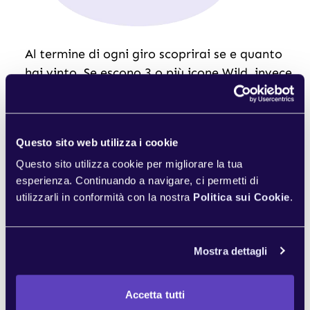
Al termine di ogni giro scoprirai se e quanto
hai vinto. Se escono 3 o più icone Wild, invece,
si attivano i Free Spin. Ne parleremo a breve
in modo dettagliato.
Simboli del Gioco
Questo sito web utilizza i cookie
In
Asgard Empire – Loki slot
ci sono tre tipi di icone.
Questo sito utilizza cookie per migliorare la tua
Ecco quali sono:
esperienza. Continuando a navigare, ci permetti di
Simboli di alto valore
: Lupo Nero, Drago,
utilizzarli in conformità con la nostra
Politica sui Cookie
.
Dea e Loki sono i simboli che offrono i premi
maggiori, fino a 1.000x per 5 simboli del
protagonista.
Mostra dettagli
Simboli di valore basso
: le icone 10, J, Q, K e
Asso sono i simboli di valore basso. Con
Accetta tutti