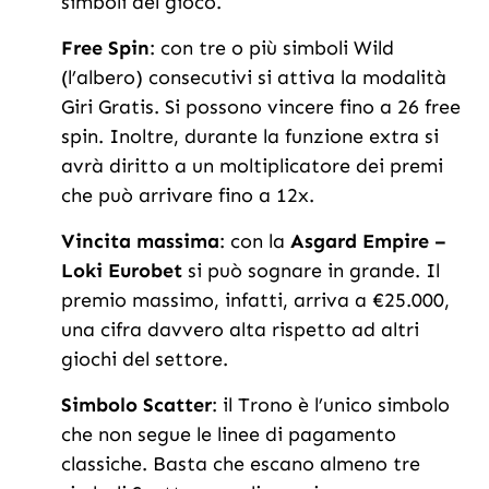
simboli del gioco.
Free Spin
: con tre o più simboli Wild
(l’albero) consecutivi si attiva la modalità
Giri Gratis. Si possono vincere fino a 26 free
spin. Inoltre, durante la funzione extra si
avrà diritto a un moltiplicatore dei premi
che può arrivare fino a 12x.
Vincita massima
: con la
Asgard Empire –
Loki Eurobet
si può sognare in grande. Il
premio massimo, infatti, arriva a €25.000,
una cifra davvero alta rispetto ad altri
giochi del settore.
Simbolo Scatter
: il Trono è l’unico simbolo
che non segue le linee di pagamento
classiche. Basta che escano almeno tre