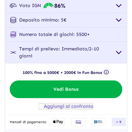
86%
Voto IGN
Deposito minimo: 5€
Numero totale di giochi: 5500+
Tempi di prelievo: Immediato/2-10
giorni
100% fino a 5000€ + 2000€ in Fun Bonus
Vedi Bonus
Aggiungi al confronto
Metodi di pagamento
+ 9