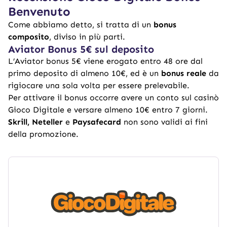
Benvenuto
Come abbiamo detto, si tratta di un
bonus
composito
, diviso in più parti.
Aviator Bonus 5€
sul deposito
L’Aviator bonus 5€ viene erogato entro 48 ore dal
primo deposito di almeno 10€, ed è un
bonus reale
da
rigiocare una sola volta per essere prelevabile.
Per attivare il bonus occorre avere un conto sul casinò
Gioco Digitale e versare almeno 10€ entro 7 giorni.
Skrill, Neteller
e
Paysafecard
non sono validi ai fini
della promozione.