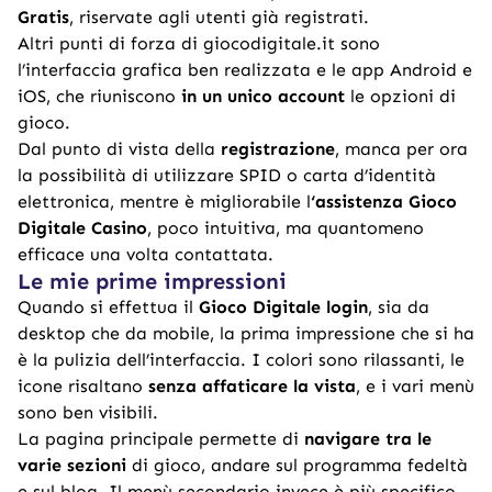
Gratis
, riservate agli utenti già registrati.
Altri punti di forza di
giocodigitale.it
sono
l’interfaccia grafica ben realizzata e le app Android e
iOS, che riuniscono
in un unico account
le opzioni di
gioco.
Dal punto di vista della
registrazione
, manca per ora
la possibilità di utilizzare SPID o carta d’identità
elettronica, mentre è migliorabile l
‘assistenza Gioco
Digitale Casino
, poco intuitiva, ma quantomeno
efficace una volta contattata.
Le mie prime impressioni
Quando si effettua il
Gioco Digitale login
, sia da
desktop che da mobile, la prima impressione che si ha
è la pulizia dell’interfaccia. I colori sono rilassanti, le
icone risaltano
senza affaticare la vista
, e i vari menù
sono ben visibili.
La pagina principale permette di
navigare tra le
varie sezioni
di gioco, andare sul programma fedeltà
e sul blog. Il menù secondario invece è più specifico