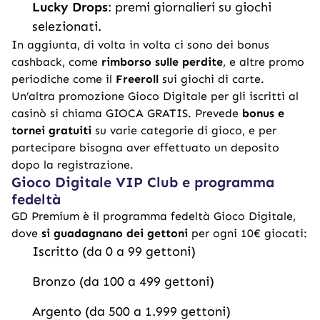
Lucky Drops
: premi giornalieri su giochi
selezionati.
In aggiunta, di volta in volta ci sono dei bonus
cashback, come
rimborso sulle perdite
, e altre promo
periodiche come il
Freeroll
sui giochi di carte.
Un’altra promozione Gioco Digitale per gli iscritti al
casinò si chiama GIOCA GRATIS. Prevede
bonus e
tornei gratuiti
su varie categorie di gioco, e per
partecipare bisogna aver effettuato un deposito
dopo la registrazione.
Gioco Digitale
VIP Club e programma
fedeltà
GD Premium è il programma fedeltà Gioco Digitale,
dove
si guadagnano dei gettoni
per ogni 10€ giocati:
Iscritto (da 0 a 99 gettoni)
Bronzo (da 100 a 499 gettoni)
Argento (da 500 a 1.999 gettoni)