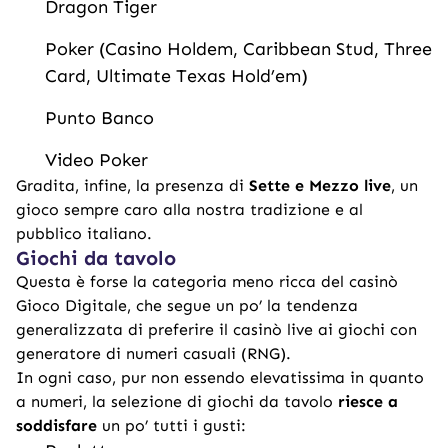
Dragon Tiger
Poker (Casino Holdem, Caribbean Stud, Three
Card, Ultimate Texas Hold’em)
Punto Banco
Video Poker
Gradita, infine, la presenza di
Sette e Mezzo live
, un
gioco sempre caro alla nostra tradizione e al
pubblico italiano.
Giochi da tavolo
Questa è forse la categoria meno ricca del casinò
Gioco Digitale, che segue un po’ la tendenza
generalizzata di preferire il
casinò live
ai giochi con
generatore di numeri casuali (RNG).
In ogni caso, pur non essendo elevatissima in quanto
a numeri, la selezione di giochi da tavolo
riesce a
soddisfare
un po’ tutti i gusti: