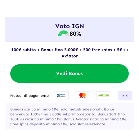
Voto IGN
80%
100€ subito + Bonus fino 5.000€ + 500 free spins + 5€ su
Aviator
Vedi Bonus
Metodi di pagamento
+ 4
Bonus ricarica minimo 10€, solo metodi selezionati. Bonus
benvenuto 100% fino 5.000€ sul primo deposito. Bonus 20% fino
100€ su ricarica minima 10€. Bonus Aviator ricarica minima 10€.
Free spins deposito minimo 10€, solo slot selezionate.