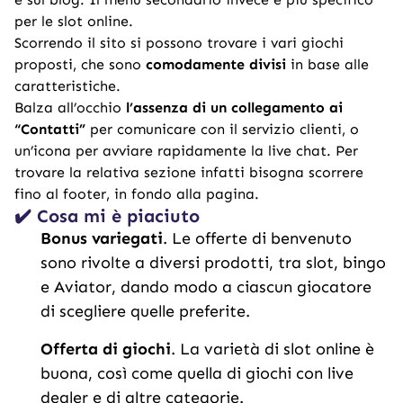
per le slot online.
Scorrendo il sito si possono trovare i vari giochi
proposti, che sono
comodamente divisi
in base alle
caratteristiche.
Balza all’occhio
l’assenza di un collegamento ai
“Contatti”
per comunicare con il servizio clienti, o
un’icona per avviare rapidamente la live chat. Per
trovare la relativa sezione infatti bisogna scorrere
fino al footer, in fondo alla pagina.
✔️ Cosa mi è piaciuto
Bonus variegati
. Le offerte di benvenuto
sono rivolte a diversi prodotti, tra slot, bingo
e Aviator, dando modo a ciascun giocatore
di scegliere quelle preferite.
Offerta di giochi
. La varietà di slot online è
buona, così come quella di giochi con live
dealer e di altre categorie.