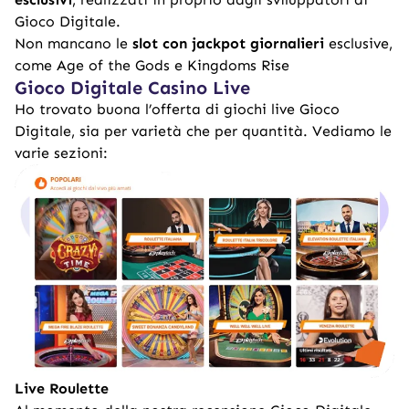
Gioco Digitale.
Non mancano le
slot con jackpot giornalieri
esclusive,
come Age of the Gods e Kingdoms Rise
Gioco Digitale
Casino Live
Ho trovato buona l’offerta di giochi live Gioco
Digitale, sia per varietà che per quantità. Vediamo le
varie sezioni:
Live
Roulette