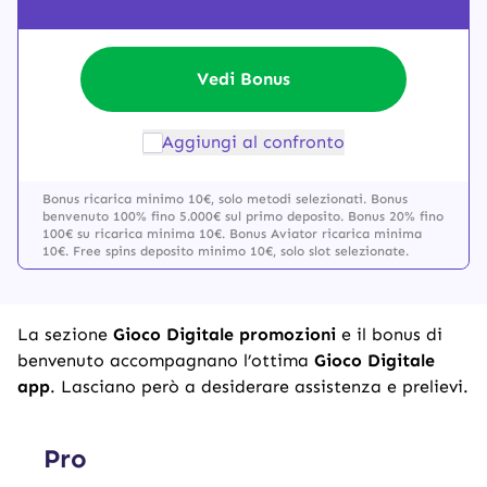
Vedi Bonus
Aggiungi al confronto
Bonus ricarica minimo 10€, solo metodi selezionati. Bonus
benvenuto 100% fino 5.000€ sul primo deposito. Bonus 20% fino
100€ su ricarica minima 10€. Bonus Aviator ricarica minima
10€. Free spins deposito minimo 10€, solo slot selezionate.
La sezione
Gioco Digitale promozioni
e il bonus di
benvenuto accompagnano l’ottima
Gioco Digitale
app
. Lasciano però a desiderare assistenza e prelievi.
Pro