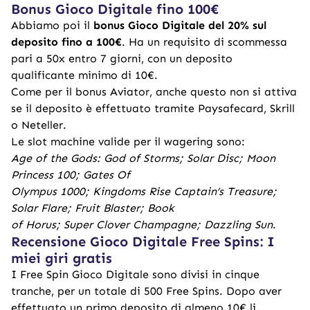
Bonus Gioco Digitale fino 100€
Abbiamo poi il
bonus Gioco Digitale del 20% sul
deposito fino a 100€
. Ha un requisito di scommessa
pari a 50x entro 7 giorni, con un deposito
qualificante minimo di 10€.
Come per il bonus Aviator, anche questo non si attiva
se il deposito è effettuato tramite Paysafecard, Skrill
o Neteller.
Le slot machine valide per il wagering sono:
Age of the Gods: God of Storms; Solar Disc; Moon
Princess 100; Gates Of
Olympus 1000; Kingdoms Rise Captain’s Treasure;
Solar Flare; Fruit Blaster; Book
of Horus; Super Clover Champagne; Dazzling Sun
.
Recensione Gioco Digitale Free Spins: I
miei giri gratis
I Free Spin Gioco Digitale sono divisi in cinque
tranche, per un totale di 500 Free Spins. Dopo aver
effettuato un primo deposito di almeno 10€ li