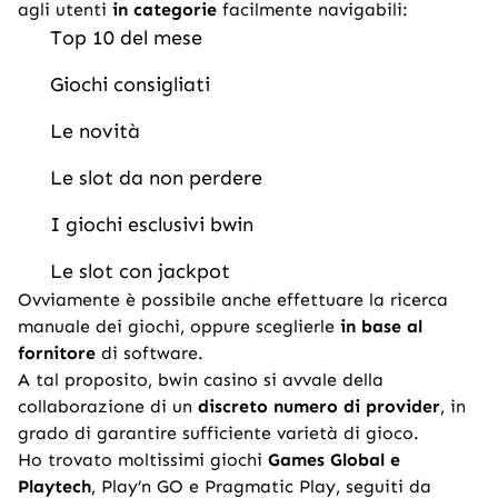
agli utenti
in categorie
facilmente navigabili:
Top 10 del mese
Giochi consigliati
Le novità
Le slot da non perdere
I giochi esclusivi bwin
Le slot con jackpot
Ovviamente è possibile anche effettuare la ricerca
manuale dei giochi, oppure sceglierle
in base al
fornitore
di software.
A tal proposito, bwin casino si avvale della
collaborazione di un
discreto numero di provider
, in
grado di garantire sufficiente varietà di gioco.
Ho trovato moltissimi giochi
Games Global e
Playtech
, Play’n GO e Pragmatic Play, seguiti da