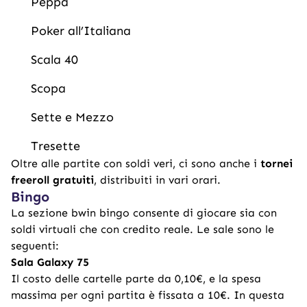
Peppa
Poker all’Italiana
Scala 40
Scopa
Sette e Mezzo
Tresette
Oltre alle partite con soldi veri, ci sono anche i
tornei
freeroll gratuiti
, distribuiti in vari orari.
Bingo
La sezione bwin bingo consente di giocare sia con
soldi virtuali che con credito reale. Le sale sono le
seguenti:
Sala Galaxy 75
Il costo delle cartelle parte da 0,10€, e la spesa
massima per ogni partita è fissata a 10€. In questa