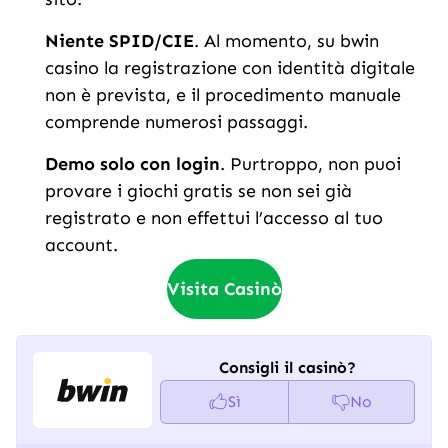
Niente SPID/CIE
. Al momento, su bwin
casino la registrazione con identità digitale
non è prevista, e il procedimento manuale
comprende numerosi passaggi.
Demo solo con login
. Purtroppo, non puoi
provare i giochi gratis se non sei già
registrato e non effettui l’accesso al tuo
account.
Visita Casinò
Consigli il casinò?
Sì
No