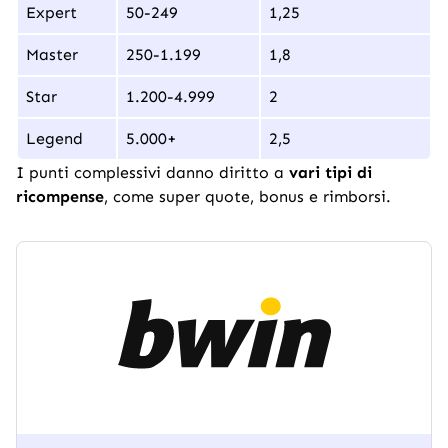
Expert
50-249
1,25
Master
250-1.199
1,8
Star
1.200-4.999
2
Legend
5.000+
2,5
I punti complessivi danno diritto a
vari tipi di
ricompense
, come super quote, bonus e rimborsi.