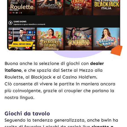
Buona anche la selezione di giochi con
dealer
italiano
, e che spazia dal Sette al Mezzo alla
Roulette, al Blackjack e al Casino Hold’em.
Ciò consente di vivere le partite in maniera ancora
più coinvolgente, grazie ai croupier che parlano la
nostra lingua.
Giochi da tavolo
Seguendo la tendenza generalizzata, anche bwin ha
scelto di favorire i giochi da
casinò live
rispetto a