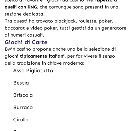
quelli con RNG
, che comunque sono presenti in una
sezione dedicata.
Tra questi ho trovato blackjack, roulette, poker,
baccarat e video poker, tutti gestiti da un generatore
di numeri casuali.
Giochi di Carte
Bwin casino propone anche una bella selezione di
giochi
tipicamente italiani
, per far vivere il senso
della tradizione in chiave moderna:
Asso Pigliatutto
Bestia
Briscola
Burraco
Cirulla