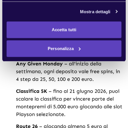
un versamento.
Ruota del Bingo
– gira la ruota per vincere
Mostra dettagli
ricompense da utilizzare alle partite del
bingo di bwin.
Accetta tutti
Freeroll
– sono tornei gratuiti validi per
giocare a carte o a poker, disponibili in vari
Personalizza
orari durante tutta la settimana.
Any Given Monday
– all’inizio della
settimana, ogni deposito vale free spins, in
4 step da 25, 50, 100 e 200 euro.
Classifica 5K
– fino al 21 giugno 2026, puoi
scalare la classifica per vincere parte del
montepremi di 5.000 euro giocando alle slot
Playson selezionate.
Route 26
– giocando almeno 5 euro al