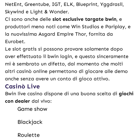
NetEnt, Greentube, IGT, ELK, Blueprint, Yggdrasil,
Skywind e Light & Wonder.
Ci sono anche delle
slot esclusive targate bwin
, e
produttori meno noti come Win Studios e Pariplay, e
la nuovissima Asgard Empire Thor, fornita da
Eurobet
.
Le
slot gratis
si possono provare solamente dopo
aver effettuato il bwin login, e questo sinceramente
mi è sembrato un difetto, dal momento che molti
altri casinò online permettono di giocare alle demo
anche senza avere un conto di gioco attivo.
Casinò Live
Bwin live casino dispone di una buona scelta di
giochi
con dealer
dal vivo:
Game show
Blackjack
Roulette