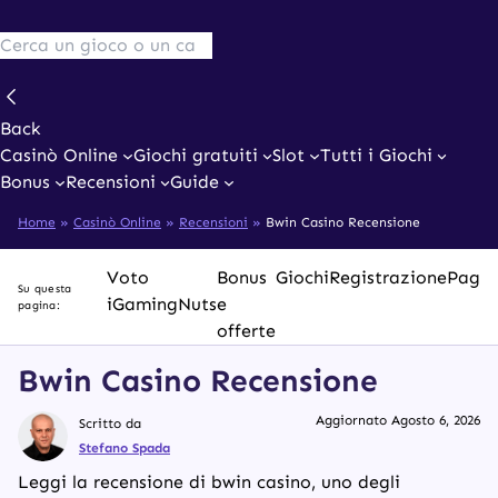
Back
Casinò Online
Giochi gratuiti
Slot
Tutti i Giochi
Bonus
Recensioni
Guide
Home
»
Casinò Online
»
Recensioni
»
Bwin Casino Recensione
Voto
Bonus
Giochi
Registrazione
Paga
Su questa
iGamingNuts
e
pagina:
offerte
Bwin Casino Recensione
Aggiornato Agosto 6, 2026
Scritto da
Stefano Spada
Leggi la recensione di bwin casino, uno degli