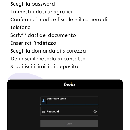
Scegli la password
Immetti i dati anagrafici
Conferma il codice fiscale e il numero di
telefono
Scrivi i dati del documento
Inserisci l’indirizzo
Scegli la domanda di sicurezza
Definisci il metodo di contatto
Stabilisci i limiti di deposito