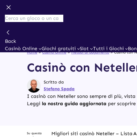
Back
Casinò Online
Giochi gratuiti
Slot
Tutti i Giochi
Bon
Home
»
Casinò Online
»
Metodi di pagamento
»
Casinò con N
Casinò con Netelle
Scritto da
Stefano Spada
I casinò con Neteller sono sempre di più, vist
Leggi
la nostra guida aggiornata
per scoprire i
Migliori siti casinò Neteller – Lista
A
Su questa