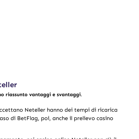
eller
o riassunto vantaggi e svantaggi
.
accettano Neteller hanno dei tempi di ricarica
aso di BetFlag, poi, anche il prelievo casino