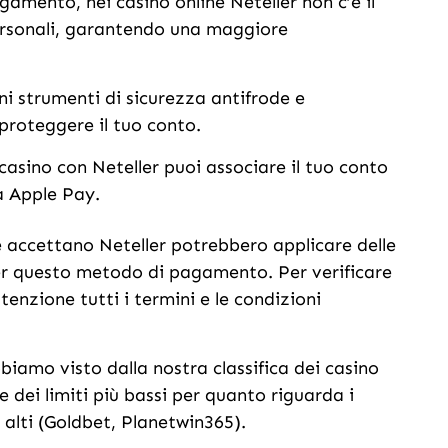
gamento, nei casino online Neteller non c’è il
personali, garantendo una maggiore
rni strumenti di sicurezza antifrode e
proteggere il tuo conto.
 casino con Neteller puoi associare il tuo conto
a Apple Pay.
he accettano Neteller potrebbero applicare delle
 per questo metodo di pagamento. Per verificare
tenzione tutti i termini e le condizioni
iamo visto dalla nostra classifica dei casino
 dei limiti più bassi per quanto riguarda i
 alti (Goldbet, Planetwin365).