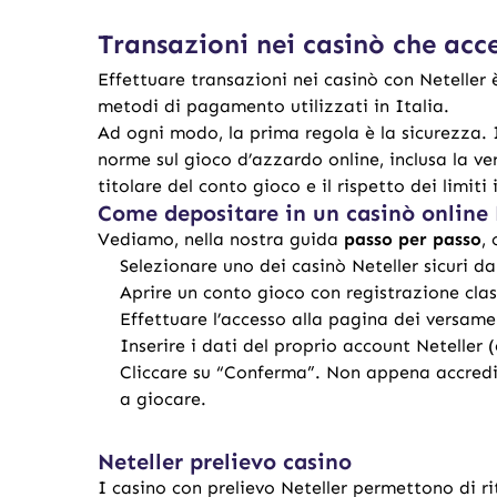
Transazioni nei casinò che acc
Effettuare transazioni nei casinò con Neteller
metodi di pagamento
utilizzati in Italia.
Ad ogni modo, la prima regola è la sicurezza. 
norme sul gioco d’azzardo online, inclusa la v
titolare del conto gioco e il rispetto dei limiti
Come depositare in un casinò online 
Vediamo, nella nostra guida
passo per passo
,
Selezionare uno dei casinò Neteller sicuri d
Aprire un conto gioco con registrazione cla
Effettuare l’accesso alla pagina dei versame
Inserire i dati del proprio account Neteller 
Cliccare su “Conferma”. Non appena accredit
a giocare.
Neteller prelievo casino
I casino con prelievo Neteller permettono di r