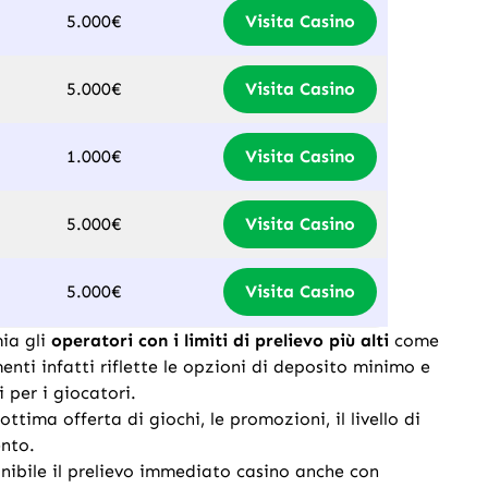
5.000€
Visita Casino
5.000€
Visita Casino
1.000€
Visita Casino
5.000€
Visita Casino
5.000€
Visita Casino
mia gli
operatori con i limiti di prelievo più alti
come
enti infatti riflette le opzioni di deposito minimo e
 per i giocatori.
’ottima offerta di giochi, le promozioni, il livello di
ento.
nibile il
prelievo immediato casino
anche con