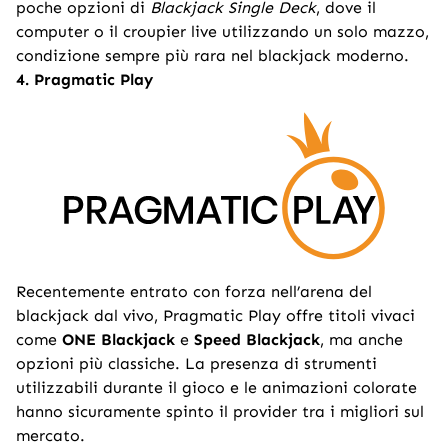
poche opzioni di
Blackjack Single Deck
, dove il
computer o il croupier live utilizzando un solo mazzo,
condizione sempre più rara nel blackjack moderno.
4. Pragmatic Play
Recentemente entrato con forza nell’arena del
blackjack dal vivo, Pragmatic Play offre titoli vivaci
come
ONE Blackjack
e
Speed Blackjack
, ma anche
opzioni più classiche. La presenza di strumenti
utilizzabili durante il gioco e le animazioni colorate
hanno sicuramente spinto il provider tra i migliori sul
mercato.