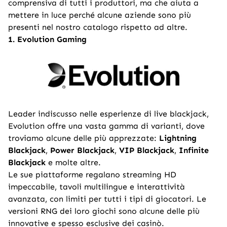
comprensiva di tutti i produttori, ma che aiuta a
mettere in luce perché alcune aziende sono più
presenti nel nostro catalogo rispetto ad altre.
1. Evolution Gaming
Leader indiscusso nelle esperienze di live blackjack,
Evolution offre una vasta gamma di varianti, dove
troviamo alcune delle più apprezzate:
Lightning
Blackjack
,
Power Blackjack
,
VIP Blackjack
,
Infinite
Blackjack
e molte altre.
Le sue piattaforme regalano streaming HD
impeccabile, tavoli multilingue e interattività
avanzata, con limiti per tutti i tipi di giocatori. Le
versioni RNG dei loro giochi sono alcune delle più
innovative e spesso esclusive dei casinò.