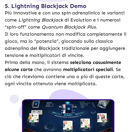
5. Lightning Blackjack Demo
Più innovative e con uno spin adrenalinico le varianti
come
Lightning Blackjack
di Evolution e i numerosi
“spin-off” come
Quantum Blackjack Plus
.
Il loro funzionamento non modifica completamente il
gioco, ma lo “potenzia”, giocando sulla classica
adrenalina del Blackjack tradizionale per aggiungere
tensione e moltiplicatori di vincite.
Prima della mano, il sistema
seleziona casualmente
alcune carte
che avranno
moltiplicatori speciali
. Se
ciò che riceviamo contiene una o più di queste carte,
ogni vincita ottenuta viene moltiplicata.