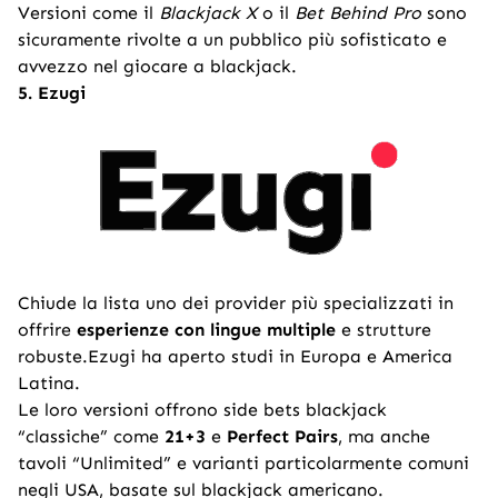
Versioni come il
Blackjack X
o il
Bet Behind Pro
sono
sicuramente rivolte a un pubblico più sofisticato e
avvezzo nel giocare a blackjack.
5. Ezugi
Chiude la lista uno dei provider più specializzati in
offrire
esperienze con lingue multiple
e strutture
robuste.Ezugi ha aperto studi in Europa e America
Latina.
Le loro versioni offrono
side bets blackjack
“classiche” come
21+3
e
Perfect Pairs
, ma anche
tavoli “Unlimited” e varianti particolarmente comuni
negli USA, basate sul blackjack americano.