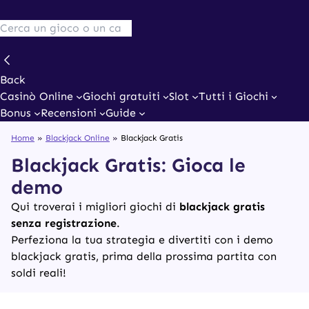
Back
Casinò Online
Giochi gratuiti
Slot
Tutti i Giochi
Bonus
Recensioni
Guide
Home
»
Blackjack Online
»
Blackjack Gratis
Blackjack Gratis: Gioca le
demo
Qui troverai i migliori giochi di
blackjack gratis
senza registrazione
.
Perfeziona la tua strategia e divertiti con i demo
blackjack gratis, prima della prossima partita con
soldi reali!