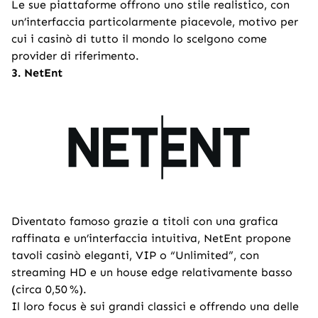
Le sue piattaforme offrono uno stile realistico, con
un’interfaccia particolarmente piacevole, motivo per
cui i casinò di tutto il mondo lo scelgono come
provider di riferimento.
3. NetEnt
Diventato famoso grazie a titoli con una grafica
raffinata e un’interfaccia intuitiva, NetEnt propone
tavoli casinò eleganti, VIP o “Unlimited”, con
streaming HD e un house edge relativamente basso
(circa 0,50 %).
Il loro focus è sui grandi classici e offrendo una delle