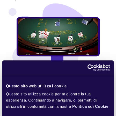
4. Cashback Blackjack Demo
Una delle richieste più ricercate dai blackjack
Questo sito web utilizza i cookie
“moderni” è la
funzione di Resa
. Questa scelta
Questo sito utilizza cookie per migliorare la tua
permette solitamente di ritirare metà della puntata
esperienza. Continuando a navigare, ci permetti di
giocata se il risultato delle carte in nostro possesso
utilizzarli in conformità con la nostra
Politica sui Cookie
.
non ci convince.
Nel caso delle versioni più sofisticate come
Cashback