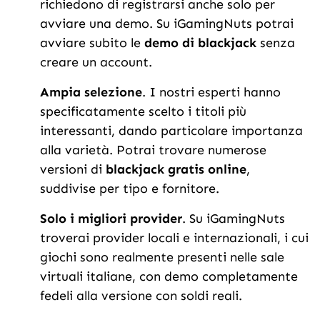
richiedono di registrarsi anche solo per
avviare una demo. Su iGamingNuts potrai
avviare subito le
demo di blackjack
senza
creare un account.
Ampia selezione
. I nostri esperti hanno
specificatamente scelto i titoli più
interessanti, dando particolare importanza
alla varietà.
Potrai trovare numerose
versioni di
blackjack gratis online
,
suddivise per tipo e fornitore.
Solo i migliori provider
. Su iGamingNuts
troverai provider locali e internazionali, i cui
giochi sono realmente presenti nelle sale
virtuali italiane, con demo completamente
fedeli alla versione con soldi reali.