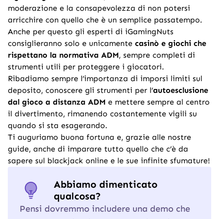
moderazione e la consapevolezza di non potersi
arricchire con quello che è un semplice passatempo.
Anche per questo gli esperti di iGamingNuts
consiglieranno solo e unicamente
casinò e giochi che
rispettano la normativa ADM
, sempre completi di
strumenti utili per proteggere i giocatori.
Ribadiamo sempre l’importanza di imporsi limiti sul
deposito, conoscere gli strumenti per l’
autoesclusione
dal gioco a distanza ADM
e mettere sempre al centro
il divertimento, rimanendo costantemente vigili su
quando si sta esagerando.
Ti auguriamo buona fortuna e, grazie alle nostre
guide, anche di imparare tutto quello che c’è da
sapere sul blackjack online e le sue infinite sfumature!
Abbiamo dimenticato
qualcosa?
Pensi dovremmo includere una demo che