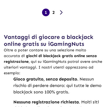
1
2
Vantaggi di giocare a blackjack
online gratis su iGamingNuts
Oltre a poter contare su una selezione molto
accurata di
giochi di blackjack gratis online senza
registrazione
, qui su iGamingNuts potrai avere anche
ulteriori vantaggi. I nostri utenti apprezzano ad
esempio:
Gioco gratuito, senza deposito
. Nessun
rischio di perdere denaro: qui tutte le demo
blackjack sono 100% gratis.
Nessuna registrazione richiesta
. Molti siti