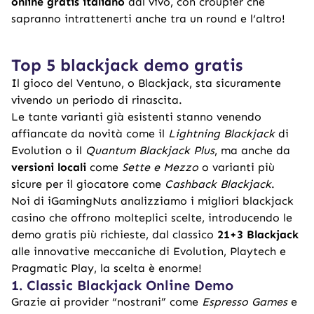
online gratis italiano
dal vivo, con croupier che
sapranno intrattenerti anche tra un round e l‘altro!
Top 5 blackjack demo gratis
Il gioco del Ventuno, o Blackjack, sta sicuramente
vivendo un periodo di rinascita.
Le tante varianti già esistenti stanno venendo
affiancate da novità come il
Lightning Blackjack
di
Evolution o il
Quantum Blackjack Plus
, ma anche da
versioni locali
come
Sette e Mezzo
o varianti più
sicure per il giocatore come
Cashback Blackjack
.
Noi di iGamingNuts analizziamo i
migliori blackjack
casino
che offrono molteplici scelte, introducendo le
demo gratis più richieste, dal classico
21+3 Blackjack
alle innovative meccaniche di Evolution, Playtech e
Pragmatic Play, la scelta è enorme!
1. Classic Blackjack Online Demo
Grazie ai provider “nostrani” come
Espresso Games
e