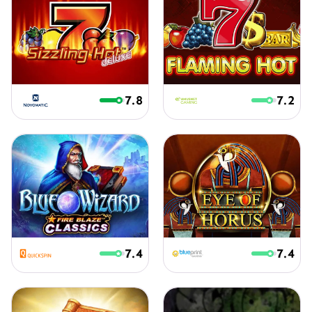
7.8
7.2
7.4
7.4