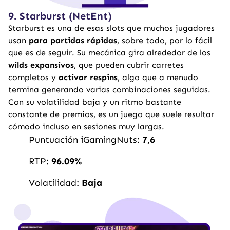
9. Starburst (NetEnt)
Starburst es una de esas slots que muchos jugadores
usan
para partidas rápidas
, sobre todo, por lo fácil
que es de seguir. Su mecánica gira alrededor de los
wilds expansivos
, que pueden cubrir carretes
completos y
activar respins
, algo que a menudo
termina generando varias combinaciones seguidas.
Con su volatilidad baja y un ritmo bastante
constante de premios, es un juego que suele resultar
cómodo incluso en sesiones muy largas.
Puntuación iGamingNuts:
7,6
RTP:
96.09%
Volatilidad:
Baja