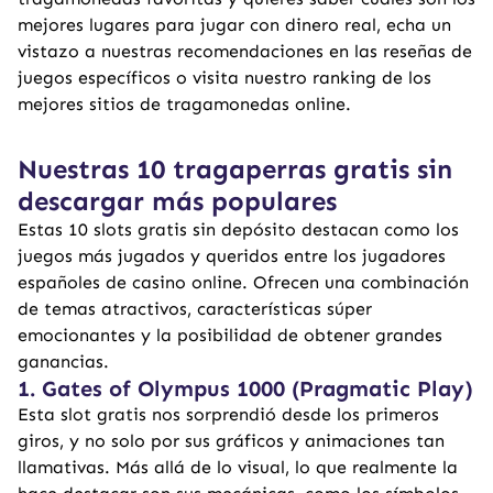
mejores lugares para jugar con dinero real, echa un
vistazo a nuestras recomendaciones en las reseñas de
juegos específicos o visita nuestro ranking de
los
mejores sitios de tragamonedas online
.
Nuestras 10 tragaperras gratis sin
descargar más populares
Estas 10 slots gratis sin depósito destacan como los
juegos más jugados y queridos entre los jugadores
españoles de casino online. Ofrecen una combinación
de temas atractivos, características súper
emocionantes y la posibilidad de obtener grandes
ganancias.
1. Gates of Olympus 1000 (Pragmatic Play)
Esta slot gratis nos sorprendió desde los primeros
giros, y no solo por sus gráficos y animaciones tan
llamativas. Más allá de lo visual, lo que realmente la