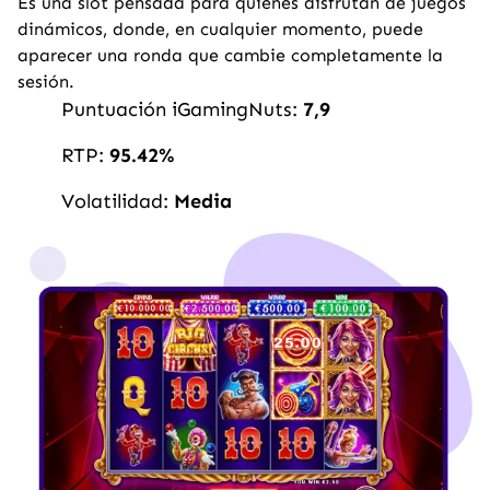
Es una slot pensada para quienes disfrutan de juegos
dinámicos, donde, en cualquier momento, puede
aparecer una ronda que cambie completamente la
sesión.
Puntuación iGamingNuts:
7,9
RTP:
95.42%
Volatilidad:
Media