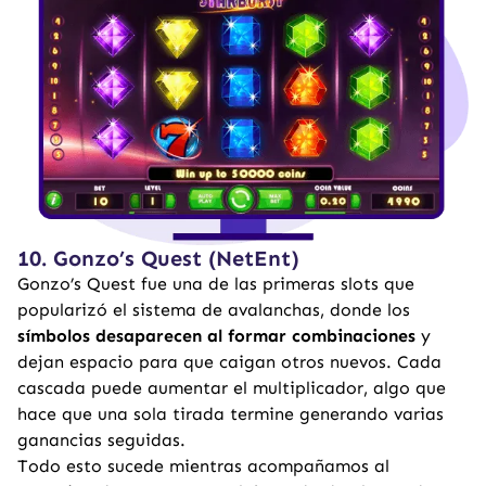
10. Gonzo’s Quest (NetEnt)
Gonzo’s Quest fue una de las primeras slots que
popularizó el sistema de avalanchas, donde los
símbolos desaparecen al formar combinaciones
y
dejan espacio para que caigan otros nuevos. Cada
cascada puede aumentar el multiplicador, algo que
hace que una sola tirada termine generando varias
ganancias seguidas.
Todo esto sucede mientras acompañamos al