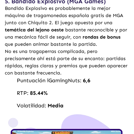
5. Bandido Explosivo (MGA Games)
Bandido Explosivo
es probablemente la mejor
máquina de tragamonedas española gratis de MGA
junto con Chiquito 2. El juego apuesta por una
temática del lejano oeste
bastante reconocible y por
una mecánica fácil de seguir, con
rondas de bonus
que pueden animar bastante la partida.
No es una tragaperras complicada, pero
precisamente ahí está parte de su encanto: partidas
rápidas, reglas claras y premios que pueden aparecer
con bastante frecuencia.
Puntuación iGamingNuts:
6,6
RTP:
85.44%
Volatilidad:
Media