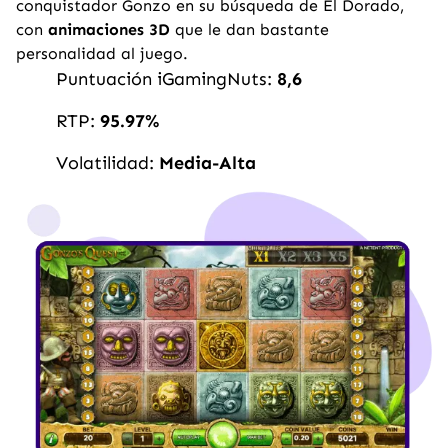
conquistador Gonzo en su búsqueda de El Dorado,
con
animaciones 3D
que le dan bastante
personalidad al juego.
Puntuación iGamingNuts:
8,6
RTP:
95.97%
Volatilidad:
Media-Alta