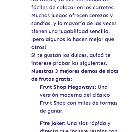
fáciles de colocar en los carretes.
Muchos juegos ofrecen cerezas y
sandías, y la mayoría de las veces
tienen una jugabilidad sencilla,
¡pero algunos lo hacen mejor que
otros!
Si te gustan los dulces, quizá te
interese probar los siguientes.
Nuestras 3 mejores demos de slots
de frutas gratis:
Fruit Shop Megaways
: Una
versión moderna del clásico
Fruit Shop con miles de formas
de ganar.
Fire Joker
: Una slot rápida y
directa que incluye respins con