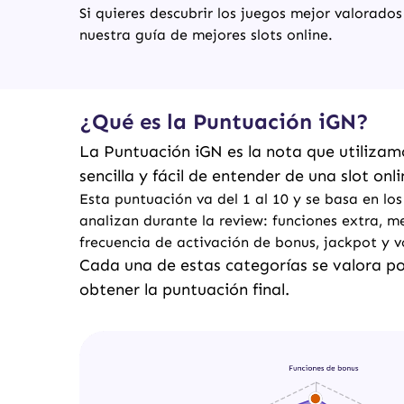
Si quieres descubrir los juegos mejor valorado
nuestra guía de
mejores slots online
.
¿Qué es la Puntuación iGN?
La Puntuación iGN es la nota que utiliza
sencilla y fácil de entender de una slot onli
Esta puntuación va del 1 al 10 y se basa en lo
analizan durante la review: funciones extra, m
frecuencia de activación de bonus, jackpot y v
Cada una de estas categorías se valora p
obtener la puntuación final.