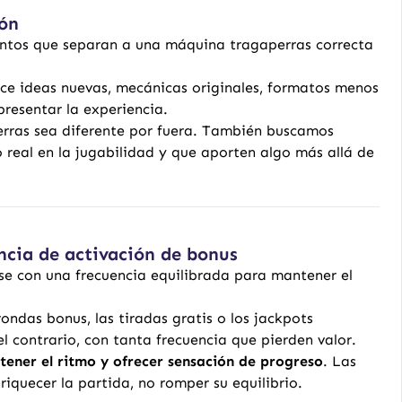
ón
entos que separan a una máquina tragaperras correcta
uce ideas nuevas, mecánicas originales, formatos menos
resentar la experiencia.
erras sea diferente por fuera. También buscamos
real en la jugabilidad y que aporten algo más allá de
ncia de activación de bonus
se con una frecuencia equilibrada para mantener el
rondas bonus, las tiradas gratis o los jackpots
 contrario, con tanta frecuencia que pierden valor.
ner el ritmo y ofrecer sensación de progreso
. Las
riquecer la partida, no romper su equilibrio.