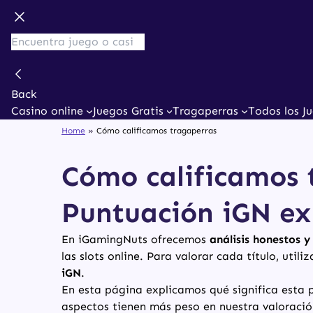
Back
Casino online
Juegos Gratis
Tragaperras
Todos los J
Home
»
Cómo calificamos tragaperras
Cómo calificamos 
Puntuación iGN ex
En iGamingNuts ofrecemos
análisis honestos y
las slots online. Para valorar cada título, util
iGN
.
En esta página explicamos qué significa esta 
aspectos tienen más peso en nuestra valoració