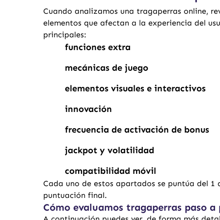
Cuando analizamos una tragaperras online, rev
elementos que afectan a la experiencia del usu
principales:
funciones extra
mecánicas de juego
elementos visuales e interactivos
innovación
frecuencia de activación de bonus
jackpot y volatilidad
compatibilidad móvil
Cada uno de estos apartados se puntúa del 1 
puntuación final.
Cómo evaluamos tragaperras paso a 
A continuación puedes ver, de forma más deta