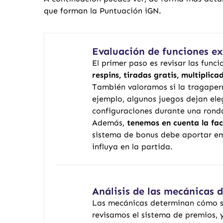
que forman la Puntuación iGN.
Evaluación de funciones ex
El primer paso es revisar las func
respins, tiradas gratis, multiplic
También valoramos si la tragaperr
ejemplo, algunos juegos dejan eleg
configuraciones durante una ronda
Además,
tenemos en cuenta la fac
sistema de bonus debe aportar em
influya en la partida.
Análisis de las mecánicas 
Las mecánicas determinan cómo se
revisamos el sistema de premios, 