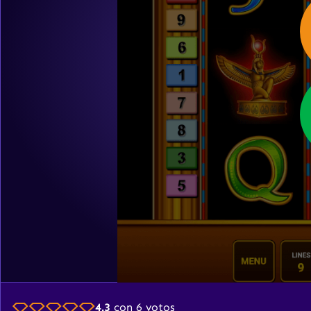
4.3
con 6 votos