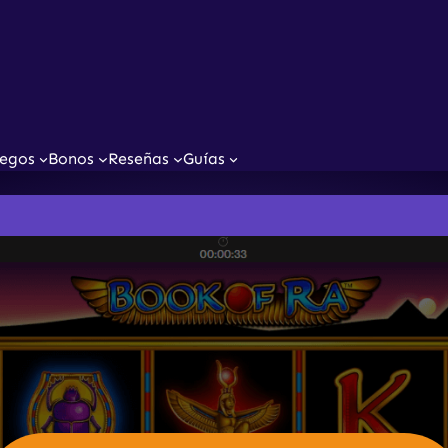
uegos
Bonos
Reseñas
Guías