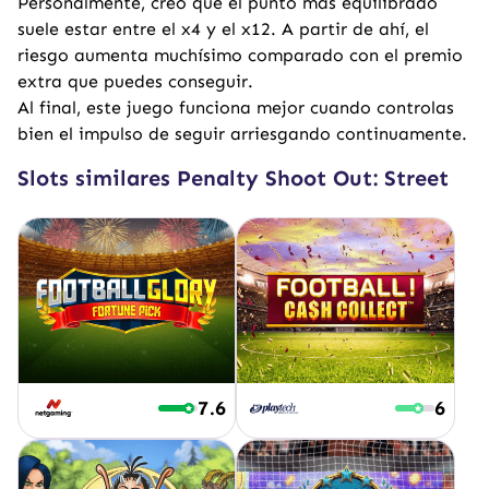
Personalmente, creo que el punto más equilibrado
suele estar entre el x4 y el x12. A partir de ahí, el
riesgo aumenta muchísimo comparado con el premio
extra que puedes conseguir.
Al final, este juego funciona mejor cuando controlas
bien el impulso de seguir arriesgando continuamente.
Slots similares Penalty Shoot Out: Street
7.6
6