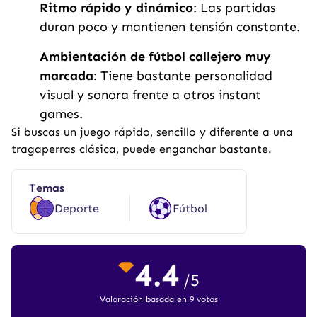
Ritmo rápido y dinámico
: Las partidas
duran poco y mantienen tensión constante.
Ambientación de fútbol callejero muy
marcada
: Tiene bastante personalidad
visual y sonora frente a otros instant
games.
Si buscas un juego rápido, sencillo y diferente a una
tragaperras clásica, puede enganchar bastante.
Temas
Deporte
Fútbol
4.4
/5
Valoración basada en 9 votos