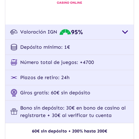
95%
Valoración IGN
Depósito mínimo: 1€
Número total de juegos: +4700
Plazos de retiro: 24h
Giros gratis: 60€ sin depósito
Bono sin depósito: 30€ en bono de casino al
registrarte + 30€ al verificar tu cuenta
60€ sin depósito + 200% hasta 200€