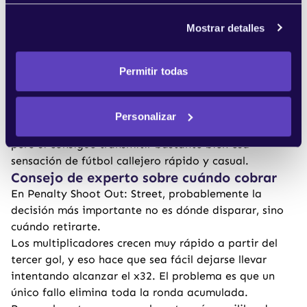
experiencia sencilla pero dinámica. Las animaciones
Mostrar detalles
son fluidas y el sistema de disparo responde bien
tanto en ordenador como en móvil.
La música también ayuda bastante a mantener el
Permitir todas
ritmo de las partidas. Tiene un estilo claramente
inspirado en ritmos brasileños y samba, aunque
puede desactivarse desde el menú.
Personalizar
No es un juego especialmente profundo visualmente,
pero sí consigue transmitir bastante bien esa
sensación de fútbol callejero rápido y casual.
Consejo de experto sobre cuándo cobrar
En Penalty Shoot Out: Street, probablemente la
decisión más importante no es dónde disparar, sino
cuándo retirarte.
Los multiplicadores crecen muy rápido a partir del
tercer gol, y eso hace que sea fácil dejarse llevar
intentando alcanzar el x32. El problema es que un
único fallo elimina toda la ronda acumulada.