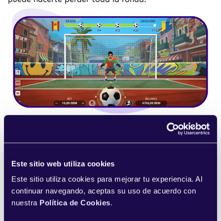
Ambientación y experiencia de juego
Penalty Shoot Out: Street apuesta por una
ambientación de fútbol callejero bastante colorida y
diferente a la típica estética de casino.
Este sitio web utiliza cookies
El juego se desarrolla en calles inspiradas en Brasil,
Este sitio utiliza cookies para mejorar tu experiencia. Al 
con grafitis, música urbana y un entorno mucho más
continuar navegando, aceptas su uso de acuerdo con 
informal que el de un estadio tradicional. Todo tiene
nuestra 
Política de Cookies
.
un enfoque rápido y arcade.
A nivel visual, se nota que Evoplay ha buscado una