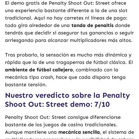
El demo gratis de Penalty Shoot Out: Street ofrece
una experiencia bastante diferente a la de una slot
tradicional. Aquí no hay carretes ni líneas de pago:
todo gira alrededor de una
tanda de penaltis
donde
tendrás que decidir si asegurar tus ganancias o seguir
arriesgando para alcanzar multiplicadores más altos.
Tras probarlo, la sensación es mucho más dinámica y
rápida que la de una
tragaperras de fútbol
clásica. El
ambiente de fútbol callejero
, combinado con la
mecánica tipo crash, hace que cada disparo tenga
bastante tensión.
Nuestro veredicto sobre la Penalty
Shoot Out: Street demo: 7/10
Penalty Shoot Out: Street consigue diferenciarse
bastante de los juegos de casino tradicionales.
Aunque mantiene una
mecánica sencilla
, el sistema de