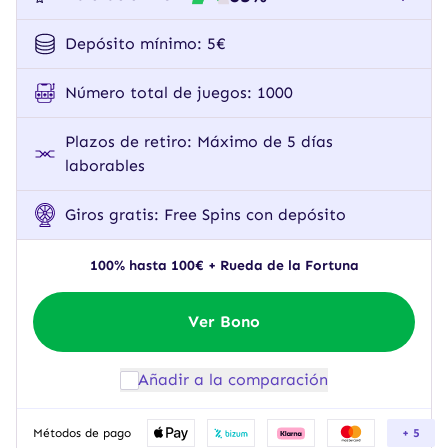
Depósito mínimo: 5€
Número total de juegos: 1000
Plazos de retiro: Máximo de 5 días
laborables
Giros gratis: Free Spins con depósito
100% hasta 100€ + Rueda de la Fortuna
Ver Bono
Añadir a la comparación
Métodos de pago
+ 5