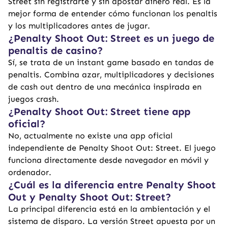
Street sin registrarte y sin apostar dinero real. Es la
mejor forma de entender cómo funcionan los penaltis
y los multiplicadores antes de jugar.
¿Penalty Shoot Out: Street es un juego de
penaltis de casino?
Sí, se trata de un instant game basado en tandas de
penaltis. Combina azar, multiplicadores y decisiones
de cash out dentro de una mecánica inspirada en
juegos crash.
¿Penalty Shoot Out: Street tiene app
oficial?
No, actualmente no existe una app oficial
independiente de Penalty Shoot Out: Street. El juego
funciona directamente desde navegador en móvil y
ordenador.
¿Cuál es la diferencia entre Penalty Shoot
Out y Penalty Shoot Out: Street?
La principal diferencia está en la ambientación y el
sistema de disparo. La versión Street apuesta por un