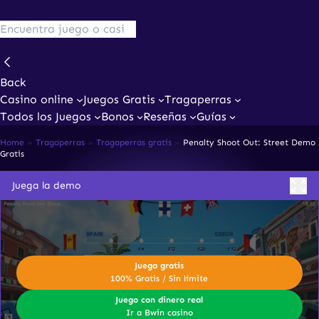
Back
Casino online
Juegos Gratis
Tragaperras
Todos los Juegos
Bonos
Reseñas
Guías
Home
»
Tragaperras
»
Tragaperras gratis
»
Penalty Shoot Out: Street Demo
Gratis
Juega la demo
Juega gratis
100% Gratis / Sin límite
Juego con dinero real
Ir a Bwin casino