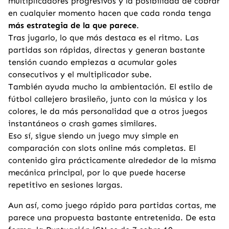
multiplicadores progresivos y la posibilidad de cobrar
en cualquier momento hacen que cada ronda tenga
más estrategia de la que parece
.
Tras jugarlo, lo que más destaca es el ritmo. Las
partidas son rápidas, directas y generan bastante
tensión cuando empiezas a acumular goles
consecutivos y el multiplicador sube.
También ayuda mucho la ambientación. El estilo de
fútbol callejero brasileño, junto con la música y los
colores, le da más personalidad que a otros juegos
instantáneos o crash games similares.
Eso sí, sigue siendo un juego muy simple en
comparación con
slots online
más completas. El
contenido gira prácticamente alrededor de la misma
mecánica principal, por lo que puede hacerse
repetitivo en sesiones largas.
Aun así, como juego rápido para partidas cortas, me
parece una propuesta bastante entretenida. De esta