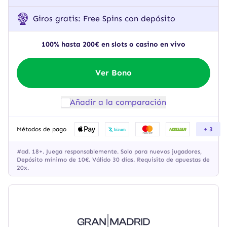
Giros gratis: Free Spins con depósito
100% hasta 200€ en slots o casino en vivo
Ver Bono
Añadir a la comparación
Métodos de pago
+ 3
#ad. 18+. Juega responsablemente. Solo para nuevos jugadores,
Depósito mínimo de 10€. Válido 30 días. Requisito de apuestas de
20x.