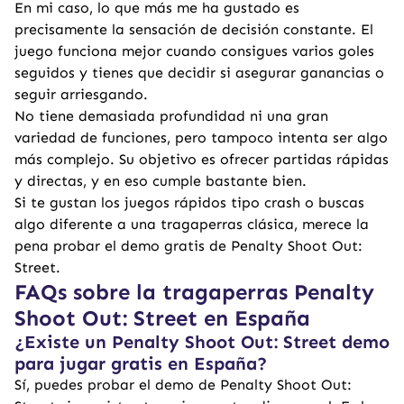
En mi caso, lo que más me ha gustado es
precisamente la sensación de decisión constante. El
juego funciona mejor cuando consigues varios goles
seguidos y tienes que decidir si asegurar ganancias o
seguir arriesgando.
No tiene demasiada profundidad ni una gran
variedad de funciones, pero tampoco intenta ser algo
más complejo. Su objetivo es ofrecer partidas rápidas
y directas, y en eso cumple bastante bien.
Si te gustan los juegos rápidos tipo crash o buscas
algo diferente a una tragaperras clásica, merece la
pena probar el demo gratis de Penalty Shoot Out:
Street.
FAQs sobre la tragaperras Penalty
Shoot Out: Street en España
¿Existe un Penalty Shoot Out: Street demo
para jugar gratis en España?
Sí, puedes probar el demo de Penalty Shoot Out: