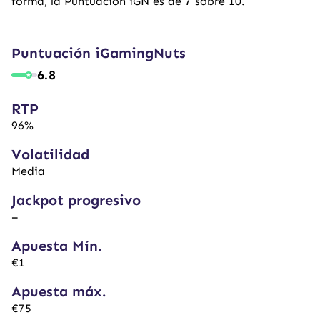
forma, la Puntuación iGN es de 7 sobre 10.
Puntuación iGamingNuts
6.8
RTP
96%
Volatilidad
Media
Jackpot progresivo
–
Apuesta Mín.
€1
Apuesta máx.
€75