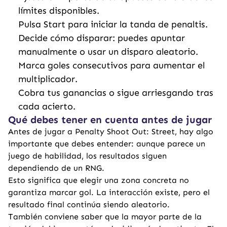
límites disponibles.
Pulsa Start para iniciar la tanda de penaltis.
Decide cómo disparar: puedes apuntar
manualmente o usar un disparo aleatorio.
Marca goles consecutivos para aumentar el
multiplicador.
Cobra tus ganancias o sigue arriesgando tras
cada acierto.
Qué debes tener en cuenta antes de jugar
Antes de jugar a Penalty Shoot Out: Street, hay algo
importante que debes entender: aunque parece un
juego de habilidad, los resultados siguen
dependiendo de un RNG.
Esto significa que elegir una zona concreta no
garantiza marcar gol. La interacción existe, pero el
resultado final continúa siendo aleatorio.
También conviene saber que la mayor parte de la