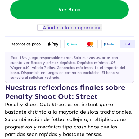
Ver Bono
Añadir a la comparación
Métodos de pago
+ 4
#ad. 18+. Juega responsablemente. Solo nuevos usuarios con
cuenta verificada y primer depósito. Depósito mínimo 10€.
Wager x40. Válido 7 días. Ganancias máximas: 1x el importe del
bono. Disponible en juegos de casino no excluidos. El bono se
cancela al solicitar retirada.
Nuestras reflexiones finales sobre
Penalty Shoot Out: Street
Penalty Shoot Out: Street es un instant game
bastante distinto a la mayoría de slots tradicionales.
Su combinación de fútbol callejero, multiplicadores
progresivos y mecánica tipo crash hace que las
partidas sean rápidas y bastante tensas.