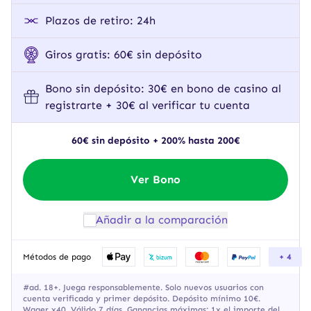
Plazos de retiro: 24h
Giros gratis: 60€ sin depósito
Bono sin depósito: 30€ en bono de casino al
registrarte + 30€ al verificar tu cuenta
60€ sin depósito + 200% hasta 200€
Ver Bono
Añadir a la comparación
Métodos de pago
+ 4
#ad. 18+. Juega responsablemente. Solo nuevos usuarios con
cuenta verificada y primer depósito. Depósito mínimo 10€.
Wager x40. Válido 7 días. Ganancias máximas: 1x el importe del