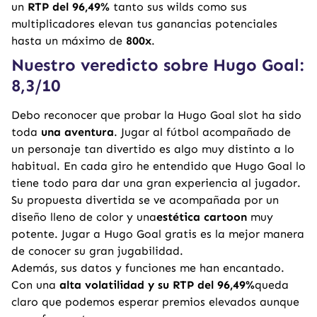
un
RTP del 96,49%
tanto sus wilds como sus
multiplicadores elevan tus ganancias potenciales
hasta un máximo de
800x
.
Nuestro veredicto sobre Hugo Goal:
8,3/10
Debo reconocer que probar la Hugo Goal slot ha sido
toda
una aventura
. Jugar al fútbol acompañado de
un personaje tan divertido es algo muy distinto a lo
habitual. En cada giro he entendido que Hugo Goal lo
tiene todo para dar una gran experiencia al jugador.
Su propuesta divertida se ve acompañada por un
diseño lleno de color y una
estética cartoon
muy
potente. Jugar a Hugo Goal gratis es la mejor manera
de conocer su gran jugabilidad.
Además, sus datos y funciones me han encantado.
Con una
alta volatilidad y su RTP del 96,49%
queda
claro que podemos esperar premios elevados aunque