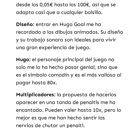
desde los 0,05€ hasta los 100€, así que se
adapta casi que a cualquier bolsillo.
Diseño:
entrar en Hugo Goal me ha
recordado a los dibujos animados. Su diseño
y su trabajo sonoro son ideales para vivir
una gran experiencia de juego.
Hugo:
el personaje principal del juego no
solo me lo ha hecho pasar genial, sino que
es el símbolo comodín y es el más valioso al
pagar hasta 80x.
Multiplicadores:
la propuesta de hacerlos
aparecer en una tanda de penaltis me ha
encantado. Pueden valer hasta 10x, pero lo
mejor es que me han hecho sentir los
nervios de chutar un penalti.