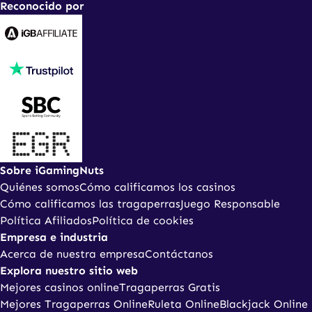
Reconocido por
Sobre iGamingNuts
Quiénes somos
Cómo calificamos los casinos
Cómo calificamos las tragaperras
Juego Responsable
Política Afiliados
Política de cookies
Empresa e industria
Acerca de nuestra empresa
Contáctanos
Explora nuestro sitio web
Mejores casinos online
Tragaperras Gratis
Mejores Tragaperras Online
Ruleta Online
Blackjack Online