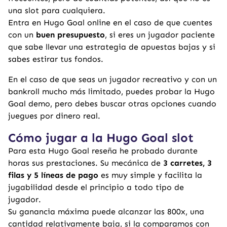
una slot para cualquiera.
Entra en Hugo Goal online en el caso de que cuentes
con un
buen presupuesto
, si eres un jugador paciente
que sabe llevar una estrategia de apuestas bajas y si
sabes estirar tus fondos.
En el caso de que seas un jugador recreativo y con un
bankroll mucho más limitado, puedes probar la Hugo
Goal demo, pero debes buscar otras opciones cuando
juegues por dinero real.
Cómo jugar a la Hugo Goal slot
Para esta Hugo Goal reseña he probado durante
horas sus prestaciones. Su mecánica de
3 carretes, 3
filas y 5 líneas de pago
es muy simple y facilita la
jugabilidad desde el principio a todo tipo de
jugador.
Su ganancia máxima puede alcanzar las 800x, una
cantidad relativamente baja, si la comparamos con