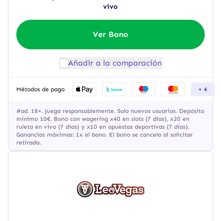
vivo
Ver Bono
Añadir a la comparación
Métodos de pago
+ 4
#ad. 18+. Juega responsablemente. Solo nuevos usuarios. Depósito
mínimo 10€. Bono con wagering x40 en slots (7 días), x20 en
ruleta en vivo (7 días) y x10 en apuestas deportivas (7 días).
Ganancias máximas: 1x el bono. El bono se cancela al solicitar
retirada.