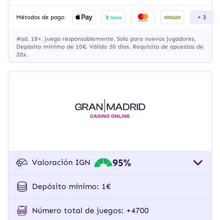
Métodos de pago
+ 3
#ad. 18+. Juega responsablemente. Solo para nuevos jugadores,
Depósito mínimo de 10€. Válido 30 días. Requisito de apuestas de
20x.
95%
Valoración IGN
Depósito mínimo: 1€
Número total de juegos: +4700