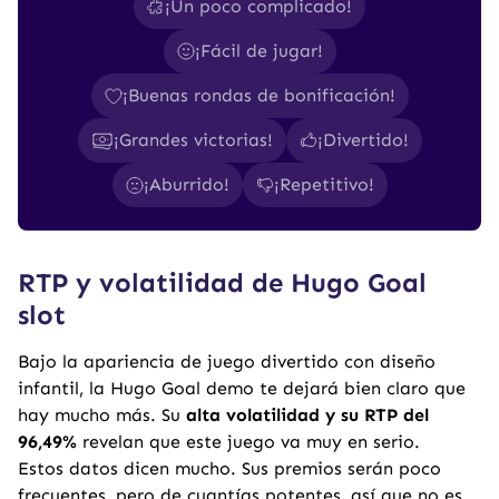
¡Un poco complicado!
¡Fácil de jugar!
¡Buenas rondas de bonificación!
¡Grandes victorias!
¡Divertido!
¡Aburrido!
¡Repetitivo!
RTP y volatilidad de Hugo Goal
slot
Bajo la apariencia de juego divertido con diseño
infantil, la Hugo Goal demo te dejará bien claro que
hay mucho más. Su
alta volatilidad y su RTP del
96,49%
revelan que este juego va muy en serio.
Estos datos dicen mucho. Sus premios serán poco
frecuentes, pero de cuantías potentes, así que no es