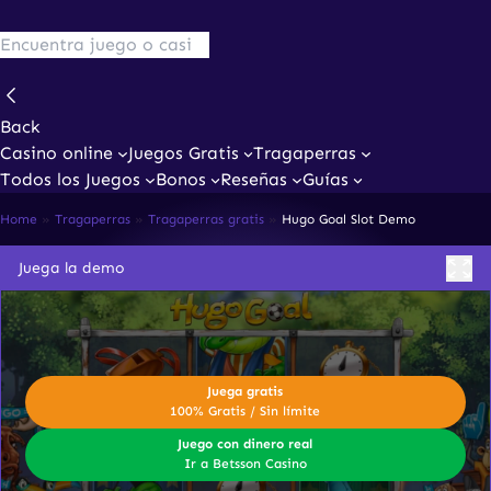
Back
Casino online
Juegos Gratis
Tragaperras
Todos los Juegos
Bonos
Reseñas
Guías
Home
»
Tragaperras
»
Tragaperras gratis
»
Hugo Goal Slot Demo
Juega la demo
Juega gratis
100% Gratis / Sin límite
Juego con dinero real
Ir a Betsson Casino