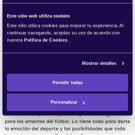
Comodines:
su fuerza reside en poder
aparecer en todos los carretes y de manera
Este sitio web utiliza cookies
aleatoria. Gracias a esto, verás mejorar tus
Este sitio utiliza cookies para mejorar tu experiencia. Al 
combos ganadores con frecuencia.
continuar navegando, aceptas su uso de acuerdo con 
nuestra 
Política de Cookies
.
Mostrar detalles
Permitir todas
Personalizar
Consejo de experto
Football Champions Cup es una parada obligada
para los amantes del fútbol. Lo tiene todo para darte
la emoción del deporte y las posibilidades que toda