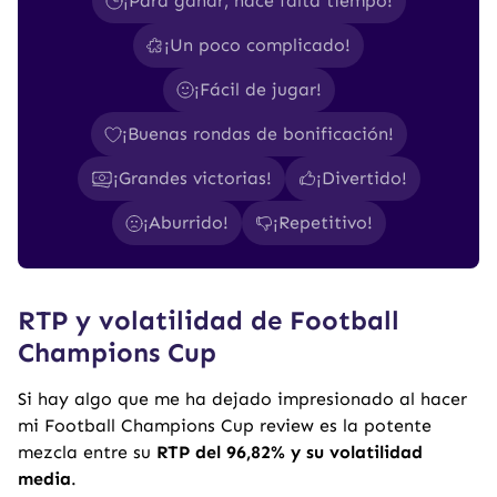
¡Para ganar, hace falta tiempo!
¡Un poco complicado!
¡Fácil de jugar!
¡Buenas rondas de bonificación!
¡Grandes victorias!
¡Divertido!
¡Aburrido!
¡Repetitivo!
RTP y volatilidad de Football
Champions Cup
Si hay algo que me ha dejado impresionado al hacer
mi Football Champions Cup review es la potente
mezcla entre su
RTP del 96,82% y su volatilidad
media
.