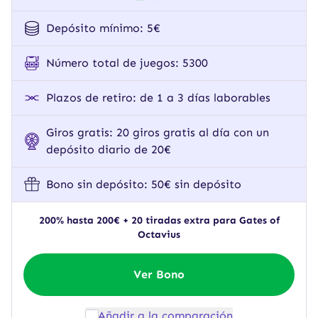
Depósito mínimo: 5€
Número total de juegos: 5300
Plazos de retiro: de 1 a 3 días laborables
Giros gratis: 20 giros gratis al día con un
depósito diario de 20€
Bono sin depósito: 50€ sin depósito
200% hasta 200€ + 20 tiradas extra para Gates of
Octavius
Ver Bono
Añadir a la comparación