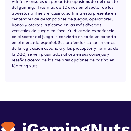
Adrián Alonso es un periodista apasionado del mundo
del gaming.
Tras más de 12 años en el sector de las
apuestas online y el casino, su firma está presente en
centenares de descripciones de juegos, operadores,
bonos y ofertas, así como en las más diversas
verticales del juego en línea.
Su dilatada experiencia
en el sector del juego le convierte en todo un experto
en el mercado español. Sus profundos conocimientos
de la legislación española y los preceptos y normas de
la DGOJ se ven plasmados ahora en sus consejos y
reseñas acerca de las mejores opciones de casino en
iGamingNuts.
…