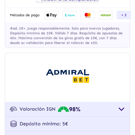
Métodos de pago
+ 3
#ad. 18+. Juega responsablemente. Solo para nuevos jugadores,
Depósito mínimo de 10€. Válido 7 días. Requisito de apuestas de
40x. Máxima conversión de los giros gratis de 10€, con 7 días
desde su validación para liberar el rollover de x50.
98%
Valoración IGN
Depósito mínimo: 5€