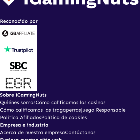
Reconocido por
Sobre iGamingNuts
Quiénes somos
Cómo calificamos los casinos
Cómo calificamos las tragaperras
Juego Responsable
Política Afiliados
Política de cookies
Empresa e industria
Acerca de nuestra empresa
Contáctanos
Explora nuestro sitio web