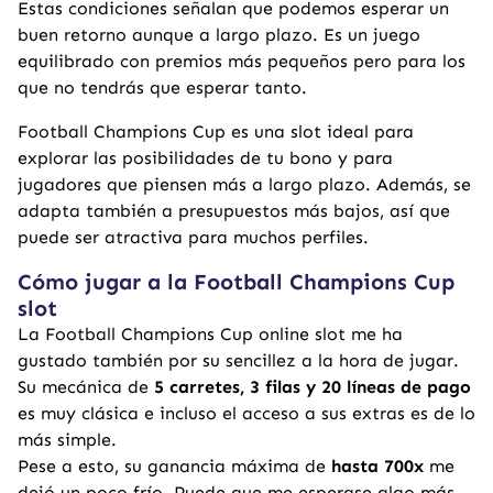
Estas condiciones señalan que podemos esperar un
buen retorno aunque a largo plazo. Es un juego
equilibrado con premios más pequeños pero para los
que no tendrás que esperar tanto.
Football Champions Cup es una slot ideal para
explorar las posibilidades de tu bono y para
jugadores que piensen más a largo plazo. Además, se
adapta también a presupuestos más bajos, así que
puede ser atractiva para muchos perfiles.
Cómo jugar a la Football Champions Cup
slot
La Football Champions Cup online slot me ha
gustado también por su sencillez a la hora de jugar.
Su mecánica de
5 carretes, 3 filas y 20 líneas de pago
es muy clásica e incluso el acceso a sus extras es de lo
más simple.
Pese a esto, su ganancia máxima de
hasta 700x
me
dejó un poco frío. Puede que me esperase algo más,