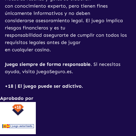
con conocimiento experto, pero tienen fines
únicamente informativos y no deben
considerarse asesoramiento legal. El juego implica
riesgos financieros y es tu
responsabilidad asegurarte de cumplir con todos los
requisitos legales antes de jugar
en cualquier casino.
Juega siempre de forma responsable
. Si necesitas
ayuda, visita
JuegoSeguro.es
.
+18 | El juego puede ser adictivo.
Aprobado por