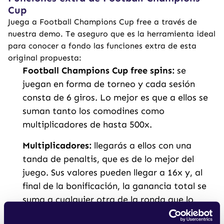
Cup
Juega a Football Champions Cup free a través de
nuestra demo. Te aseguro que es la herramienta ideal
para conocer a fondo las funciones extra de esta
original propuesta:
Football Champions Cup free spins:
se
juegan en forma de torneo y cada sesión
consta de 6 giros. Lo mejor es que a ellos se
suman tanto los comodines como
multiplicadores de hasta 500x.
Multiplicadores:
llegarás a ellos con una
tanda de penaltis, que es de lo mejor del
juego. Sus valores pueden llegar a 16x y, al
final de la bonificación, la ganancia total se
suma a cualquier otra de la ronda que lo
activó.