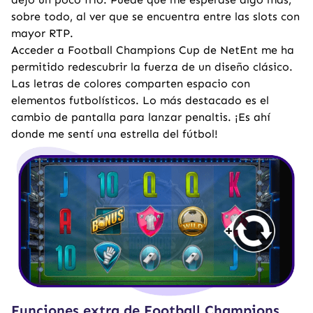
sobre todo, al ver que se encuentra entre las
slots con
mayor RTP
.
Acceder a Football Champions Cup de NetEnt me ha
permitido redescubrir la fuerza de un diseño clásico.
Las letras de colores comparten espacio con
elementos futbolísticos. Lo más destacado es el
cambio de pantalla para lanzar penaltis. ¡Es ahí
donde me sentí una estrella del fútbol!
Funciones extra de Football Champions