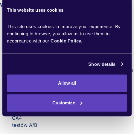
WYMAGANIA – BEZWZGLĘDNE
This website uses cookies
Min. 3–5 lat doświadczenia w:
This site uses cookies to improve your experience. By 
growth marketingu
continuing to browse, you allow us to use them in 
SEO
accordance with our 
Cookie Policy.
performance marketingu
Doświadczenie w pracy z:
serwisami contentowymi / porównywarkami
Show details
projektami opartymi o SEO jako główne źródło ruchu
Bardzo dobra znajomość:
Allow all
SEO pod intencje użytkownika
optymalizacji struktur serwisów
Customize
Praktyczna znajomość:
GA4
testów A/B