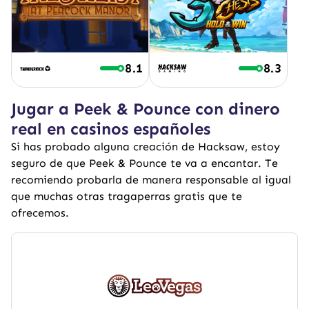
8.1
8.3
Jugar a Peek & Pounce con dinero
real en casinos españoles
Si has probado alguna creación de Hacksaw, estoy
seguro de que Peek & Pounce te va a encantar. Te
recomiendo probarla de manera responsable al igual
que muchas otras
tragaperras gratis
que te
ofrecemos.