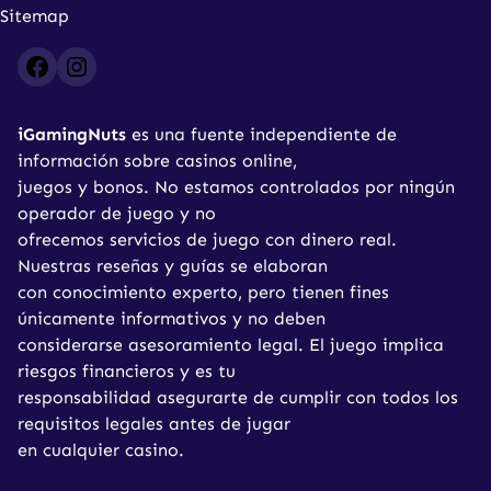
Sitemap
https://www.instagram.com/igamingnuts.uk?igsh=NjRrdnNma2J4NDky
Instagram
iGamingNuts
es una fuente independiente de
información sobre casinos online,
juegos y bonos. No estamos controlados por ningún
operador de juego y no
ofrecemos servicios de juego con dinero real.
Nuestras reseñas y guías se elaboran
con conocimiento experto, pero tienen fines
únicamente informativos y no deben
considerarse asesoramiento legal. El juego implica
riesgos financieros y es tu
responsabilidad asegurarte de cumplir con todos los
requisitos legales antes de jugar
en cualquier casino.