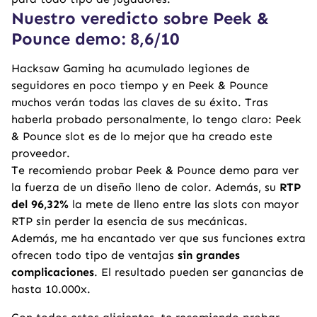
Nuestro veredicto sobre Peek &
Pounce demo: 8,6/10
Hacksaw Gaming ha acumulado legiones de
seguidores en poco tiempo y en Peek & Pounce
muchos verán todas las claves de su éxito. Tras
haberla probado personalmente, lo tengo claro: Peek
& Pounce slot es de lo mejor que ha creado este
proveedor.
Te recomiendo probar Peek & Pounce demo para ver
la fuerza de un diseño lleno de color. Además, su
RTP
del 96,32%
la mete de lleno entre las
slots con mayor
RTP
sin perder la esencia de sus mecánicas.
Además, me ha encantado ver que sus funciones extra
ofrecen todo tipo de ventajas
sin grandes
complicaciones
. El resultado pueden ser ganancias de
hasta 10.000x.