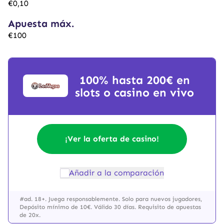
€0,10
Apuesta máx.
€100
100% hasta 200€ en
slots o casino en vivo
¡Ver la oferta de casino!
Añadir a la comparación
#ad. 18+. Juega responsablemente. Solo para nuevos jugadores,
Depósito mínimo de 10€. Válido 30 días. Requisito de apuestas
de 20x.