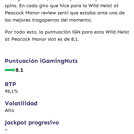
spins. En cada giro que hice para la Wild Heist at
Peacock Manor review sentí que estaba ante una de
las
mejores tragaperras
del momento.
Por todo esto, la puntuación iGN para esta Wild Heist
at Peacock Manor slot es de 8,1.
Puntuación iGamingNuts
8.1
RTP
96,1%
Volatilidad
Alto
Jackpot progresivo
–