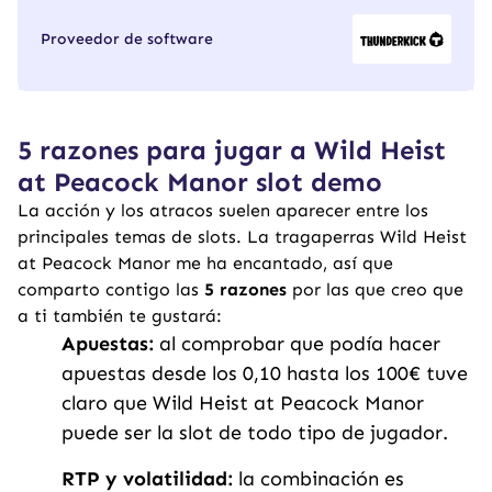
Proveedor de software
5 razones para jugar a Wild Heist
at Peacock Manor slot demo
La acción y los atracos suelen aparecer entre los
principales
temas de slots
. La tragaperras Wild Heist
at Peacock Manor me ha encantado, así que
comparto contigo las
5 razones
por las que creo que
a ti también te gustará:
Apuestas:
al comprobar que podía hacer
apuestas desde los 0,10 hasta los 100€ tuve
claro que Wild Heist at Peacock Manor
puede ser la slot de todo tipo de jugador.
RTP y volatilidad:
la combinación es