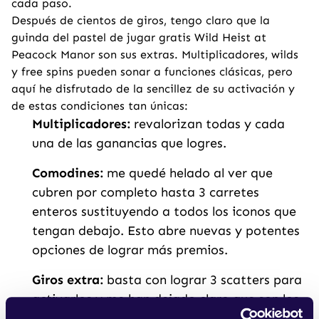
cada paso.
Después de cientos de giros, tengo claro que la
guinda del pastel de jugar gratis Wild Heist at
Peacock Manor son sus extras. Multiplicadores, wilds
y free spins pueden sonar a funciones clásicas, pero
aquí he disfrutado de la sencillez de su activación y
de estas condiciones tan únicas:
Multiplicadores:
revalorizan todas y cada
una de las ganancias que logres.
Comodines:
me quedé helado al ver que
cubren por completo hasta 3 carretes
enteros sustituyendo a todos los iconos que
tengan debajo. Esto abre nuevas y potentes
opciones de lograr más premios.
Giros extra:
basta con lograr 3 scatters para
activarlos y me han dejado claro que son los
mejores aliados para ir a por el premio