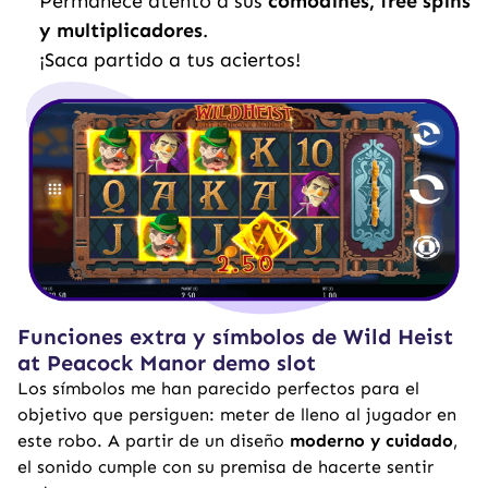
Permanece atento a sus
comodines, free spins
y multiplicadores
.
¡Saca partido a tus aciertos!
Funciones extra y símbolos de Wild Heist
at Peacock Manor demo slot
Los símbolos me han parecido perfectos para el
objetivo que persiguen: meter de lleno al jugador en
este robo. A partir de un diseño
moderno y cuidado
,
el sonido cumple con su premisa de hacerte sentir