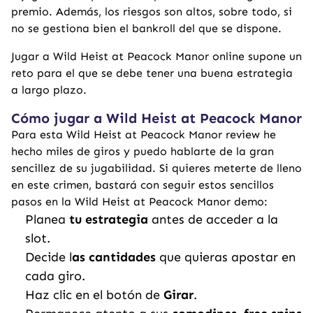
premio. Además, los riesgos son altos, sobre todo, si
no se gestiona bien el bankroll del que se dispone.
Jugar a Wild Heist at Peacock Manor online supone un
reto para el que se debe tener una buena estrategia
a largo plazo.
Cómo jugar a Wild Heist at Peacock Manor
Para esta Wild Heist at Peacock Manor review he
hecho miles de giros y puedo hablarte de la gran
sencillez de su jugabilidad. Si quieres meterte de lleno
en este crimen, bastará con seguir estos sencillos
pasos en la Wild Heist at Peacock Manor demo:
Planea
tu estrategia
antes de acceder a la
slot.
Decide l
as cantidades
que quieras apostar en
cada giro.
Haz clic en el botón de
Girar
.