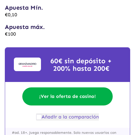
Apuesta Mín.
€0,10
Apuesta máx.
€100
60€ sin depósito +
200% hasta 200€
¡Ver la oferta de casino!
Añadir a la comparación
#ad. 18+. Juega responsablemente. Solo nuevos usuarios con