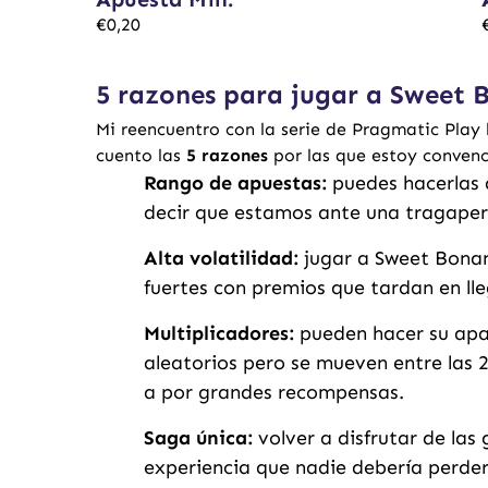
€0,20
5 razones para jugar a Sweet 
Mi reencuentro con la serie de Pragmatic Play 
cuento las
5 razones
por las que estoy convenc
Rango de apuestas:
puedes hacerlas d
decir que estamos ante una tragaperra
Alta volatilidad:
jugar a Sweet Bona
fuertes con premios que tardan en lle
Multiplicadores:
pueden hacer su apari
aleatorios pero se mueven entre las 2
a por grandes recompensas.
Saga única:
volver a disfrutar de la
experiencia que nadie debería perder