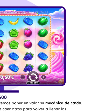
500
remos poner en valor su
mecánica de caída.
 caer otros para volver a llenar los