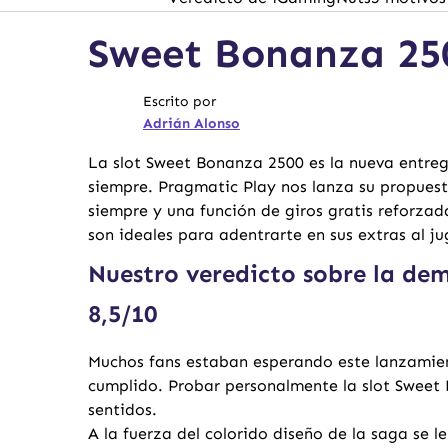
Sweet Bonanza 25
Escrito por
Adrián Alonso
La slot Sweet Bonanza 2500 es la nueva entreg
siempre. Pragmatic Play nos lanza su propuest
siempre y una función de giros gratis reforzad
son ideales para adentrarte en sus extras al j
Nuestro veredicto sobre la de
8,5/10
Muchos fans estaban esperando este lanzamient
cumplido. Probar personalmente la slot Sweet 
sentidos.
A la fuerza del colorido diseño de la saga se 