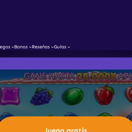
uegos
Bonos
Reseñas
Guías
Juega gratis