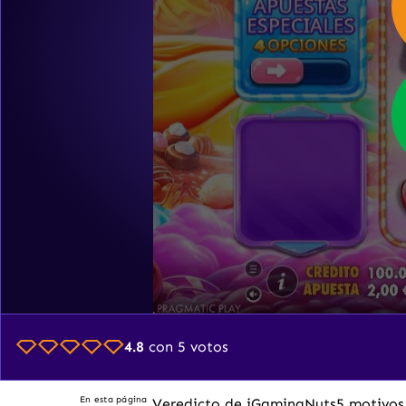
4.8
con 5 votos
En esta página
Veredicto de iGamingNuts
5 motivos