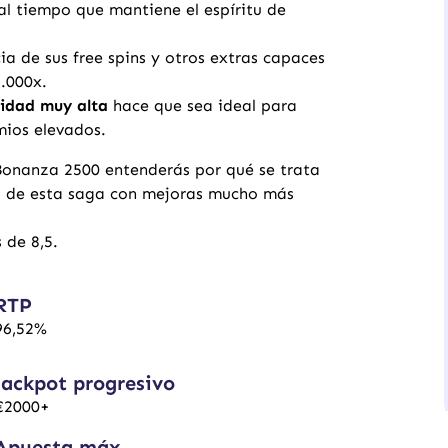
l tiempo que mantiene el espíritu de
ia de sus free spins y otros extras capaces
.000x.
lidad
muy alta
hace que sea ideal para
mios elevados.
Bonanza 2500 entenderás por qué se trata
ico de esta saga con mejoras mucho más
 de 8,5.
RTP
96,52%
Jackpot progresivo
€2000+
Apuesta máx.